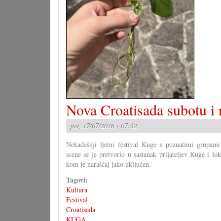
Nova Croatisada subotu i 
pet, 17/07/2026 - 07:32
Nekadašnji ljetni festival Kuge s poznatimi grupami 
scene se je pretvorio u sastanak prijateljev Kuge i lo
kom je narašćaj jako uključen.
Tagovi:
Kultura
Festival
Croatisada
KUGA