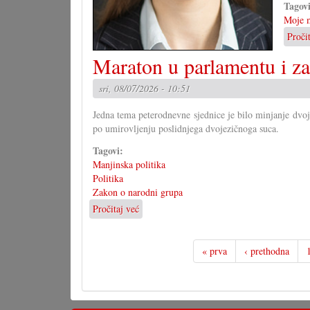
Tagov
Moje m
Proči
Maraton u parlamentu i z
sri, 08/07/2026 - 10:51
Jedna tema peterodnevne sjednice je bilo minjanje dvo
po umirovljenju poslidnjega dvojezičnoga suca.
Tagovi:
Manjinska politika
Politika
Zakon o narodni grupa
Pročitaj već
o
Maraton
u
parlamentu
« prva
‹ prethodna
i
za
narodne
grupe