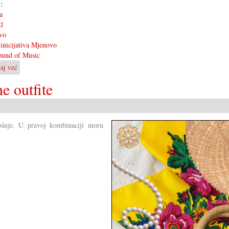
i:
a
l
vo
inicijativa Mjenovo
ound of Music
taj već
o
Američki
e outfite
hit
na
mjenovskoj
pozornici
nošnje. U pravoj kombinaciji moru