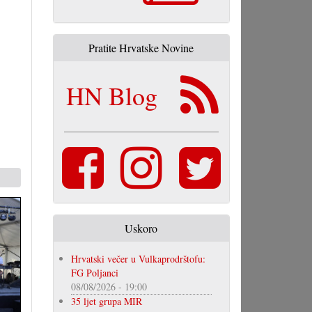
Pratite Hrvatske Novine
HN Blog
Uskoro
Hrvatski večer u Vulkaprodrštofu:
FG Poljanci
08/08/2026 - 19:00
35 ljet grupa MIR