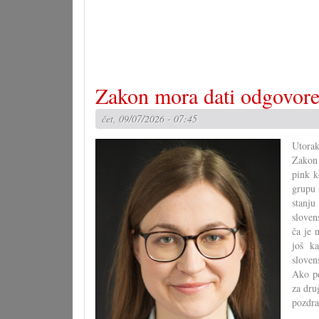
outfite
Zakon mora dati odgovor
čet, 09/07/2026 - 07:45
Utorak
Zakon 
pink k
grupu 
stanju
sloven
ča je 
još k
sloven
Ako po
za dru
pozdra