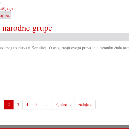
i:
išljenje
taj već
o
Zakon
a narodne grupe
mora
dati
odgovore
jezičnoga sudstva u Koruškoj. O osiguranju ovoga prava je u trenutku čuda nat
1
2
3
4
5
…
sljedeća ›
zadnja »