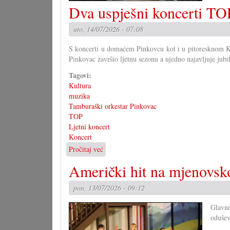
Dva uspješni koncerti TO
uto, 14/07/2026 - 07:08
S koncerti u domaćem Pinkovcu kot i u pitoresknom Kr
Pinkovac završio ljetnu sezonu a ujedno najavljuje jubil
Tagovi:
Kultura
muzika
Tamburaški orkestar Pinkovac
TOP
Ljetni koncert
Koncert
Pročitaj već
o
Dva
Američki hit na mjenovsko
uspješni
koncerti
pon, 13/07/2026 - 09:12
TOP-
a
Glavn
odušev