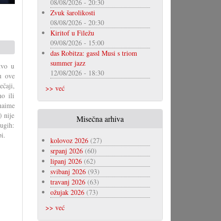
08/08/2026 - 20:30
Zvuk šarolikosti
08/08/2026 - 20:30
Kiritof u Filežu
09/08/2026 - 15:00
das Robitza: gassl Musi s triom
summer jazz
tvo u
12/08/2026 - 18:30
u ove
ečaji,
>> već
o ili
naime
) nije
Misečna arhiva
rugih:
i.
kolovoz 2026
(27)
srpanj 2026
(60)
lipanj 2026
(62)
svibanj 2026
(93)
travanj 2026
(63)
ožujak 2026
(73)
>> već