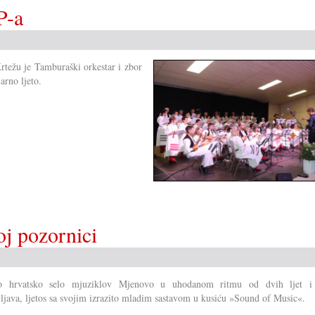
P-a
težu je Tamburaški orkestar i zbor
arno ljeto.
j pozornici
o hrvatsko selo mjuziklov Mjenovo u uhodanom ritmu od dvih ljet i
ljava, ljetos sa svojim izrazito mladim sastavom u kusiću »Sound of Music«.