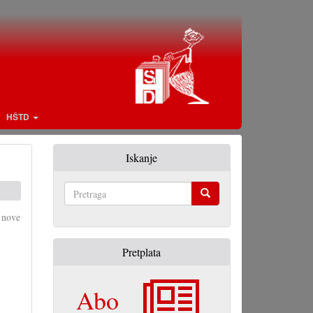
HŠTD
Iskanje
Pretraga
c nove
Pretplata
Abo