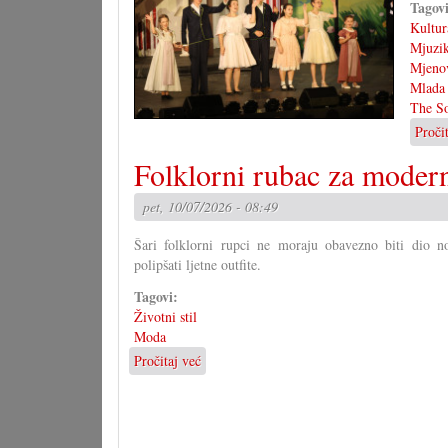
Tagov
Kultur
Mjuzik
Mjeno
Mlada 
The S
Proči
Folklorni rubac za modern
pet, 10/07/2026 - 08:49
Šari folklorni rupci ne moraju obavezno biti dio 
polipšati ljetne outfite.
Tagovi:
Životni stil
Moda
Pročitaj već
o
Folklorni
rubac
za
moderne