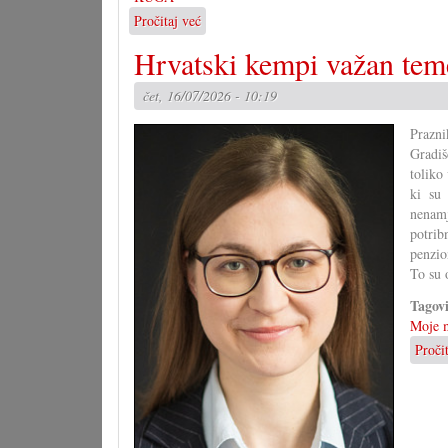
Pročitaj već
o
Nova
Hrvatski kempi važan tem
Croatisada
subotu
čet, 16/07/2026 - 10:19
i
nedilju
Prazni
Gradiš
toliko
ki su
nenam
potrib
penzio
To su 
Tagov
Moje m
Proči