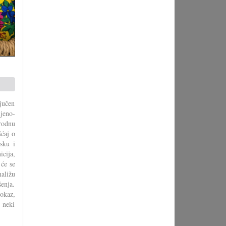
ljučen
ljeno-
arodnu
šćaj o
sku i
cija,
 će se
aližu
enja.
jokaz,
: neki