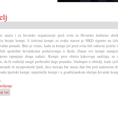
elj
ki značu i za hrvatske organizacije pred svim za Hrvatsko kulturno druš
ću brojni kempi. S četirimi kempi za svaku starost je HKD sigurno na čel
 važne ponude. Bilo je vrime, kada su kempi još pred svim bili zabavni jezični t
 bili spodobni hrvatskomu podučavanju u škola. Danas ovi kempi namjern
jerno ispunjuju druge zadaće. Kempi, prez obzira kakovoga sadržaja, su 
ni, da bi roditelji mogli prebroditi duge praznike. Osebujno u obitelji, kade (još
niranih ili nezaposlenih ljudi, dica moraju bar misec dan biti pod nadzorom d
onda športski kempi, umjetnički kempi i u gradišćanskom slučaju hrvatski kemp
i:
išljenje
taj već
o
Hrvatski
kempi
važan
temelj