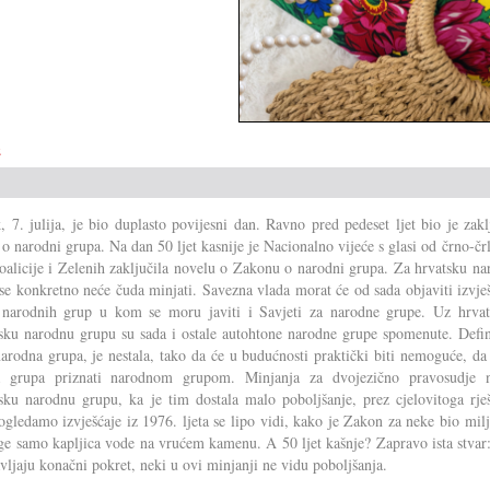
e
, 7. julija, je bio duplasto povijesni dan. Ravno pred pedeset ljet bio je zak
o narodni grupa. Na dan 50 ljet kasnije je Nacionalno vijeće s glasi od črno-čr
oalicije i Zelenih zaključila novelu o Zakonu o narodni grupa. Za hrvatsku n
se konkretno neće čuda minjati. Savezna vlada morat će od sada objaviti izvje
 narodnih grup u kom se moru javiti i Savjeti za narodne grupe. Uz hrvat
sku narodnu grupu su sada i ostale autohtone narodne grupe spomenute. Defini
narodna grupa, je nestala, tako da će u budućnosti praktički biti nemoguće, da
a grupa priznati narodnom grupom. Minjanja za dvojezično pravosudje n
sku narodnu grupu, ka je tim dostala malo poboljšanje, prez cjelovitoga rješ
gledamo izvješćaje iz 1976. ljeta se lipo vidi, kako je Zakon za neke bio mil
ge samo kapljica vode na vrućem kamenu. A 50 ljet kašnje? Zapravo ista stvar
vljaju konačni pokret, neki u ovi minjanji ne vidu poboljšanja.