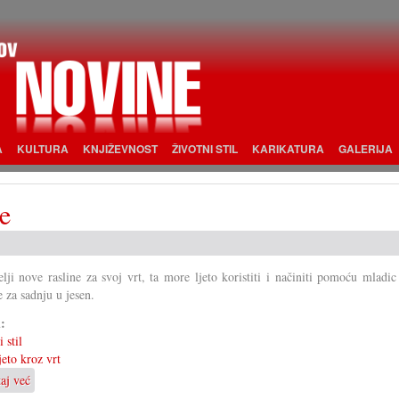
A
KULTURA
KNJIŽEVNOST
ŽIVOTNI STIL
KARIKATURA
GALERIJA
e
lji nove rasline za svoj vrt, ta more ljeto koristiti i načiniti pomoću mladi
e za sadnju u jesen.
i:
 stil
jeto kroz vrt
taj već
o
Vegetativno