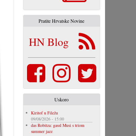
Pratite Hrvatske Novine
HN Blog
Uskoro
Kiritof u Filežu
09/08/2026 - 15:00
das Robitza: gassl Musi s triom
summer jazz