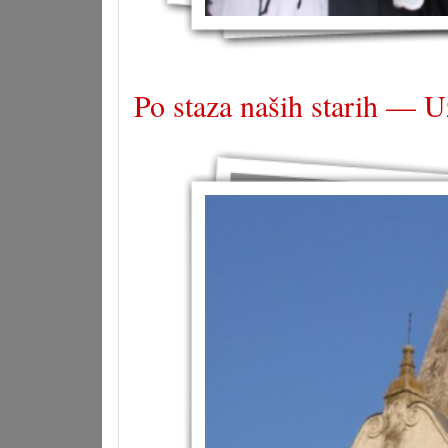
Po staza naših starih — U