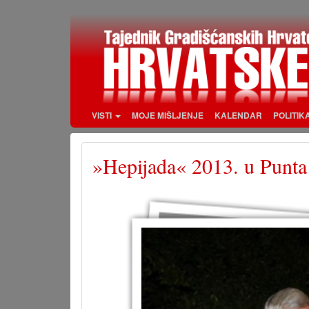
Skoči
na
glavni
sadržaj
VISTI
MOJE MIŠLJENJE
KALENDAR
POLITIK
»Hepijada« 2013. u Punta