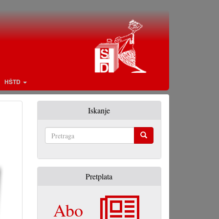
HŠTD
Iskanje
Pretraga
Pretplata
Abo