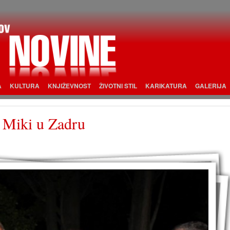
A
KULTURA
KNJIŽEVNOST
ŽIVOTNI STIL
KARIKATURA
GALERIJA
 Miki u Zadru