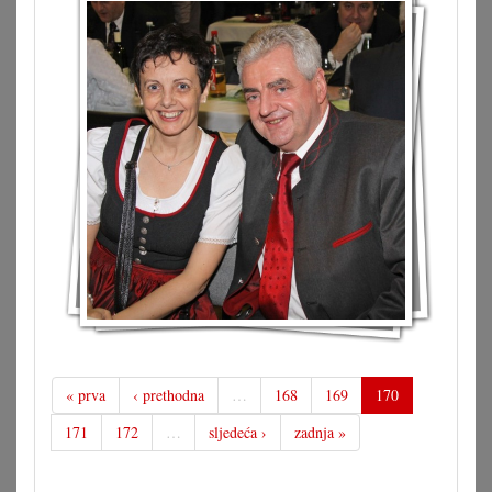
« prva
‹ prethodna
…
168
169
170
171
172
…
sljedeća ›
zadnja »