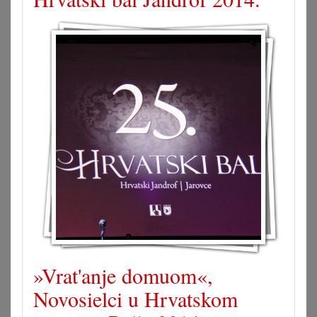
»Vrat'anje domuom«,
Novosielci u Hrvatskom