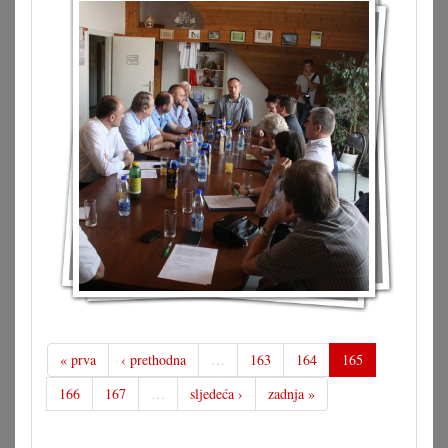
« prva
‹ prethodna
…
163
164
165
166
167
…
sljedeća ›
zadnja »