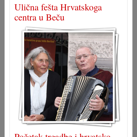
Ulična fešta Hrvatskoga
centra u Beču
Početak trgadbe i hrvatsko-