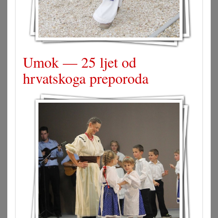
Umok — 25 ljet od
hrvatskoga preporoda