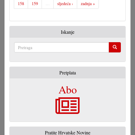
158
159
…
sljedeća ›
zadnja »
Iskanje
Pretraga
Pretplata
Abo
Pratite Hrvatske Novine