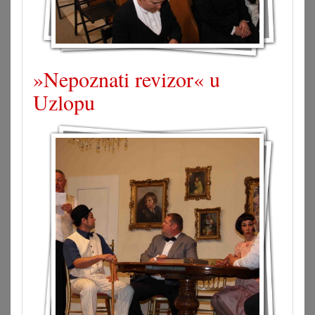
»Nepoznati revizor« u
Uzlopu