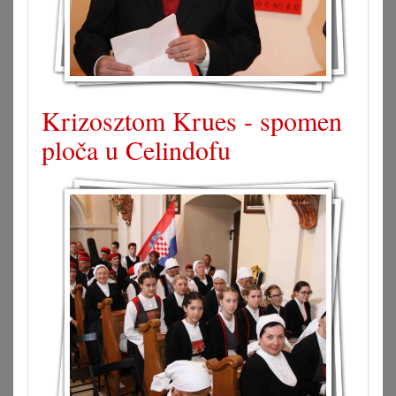
Krizosztom Krues - spomen
ploča u Celindofu