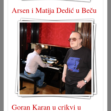
Arsen i Matija Dedić u Beču
Goran Karan u crikvi u