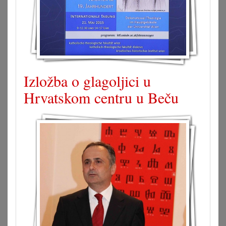
Izložba o glagoljici u
Hrvatskom centru u Beču