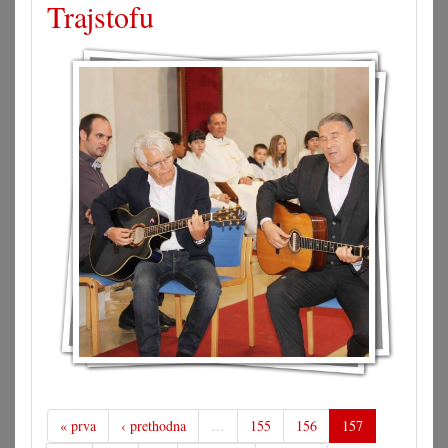
Trajstofu
« prva
‹ prethodna
…
155
156
157