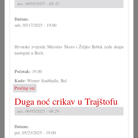
Nardi
uto, 06/05/2025 - 08:32
Datum:
sub, 05/17/2025 - 19:00
Hrvatske zvijezde Miroslav Škoro i Željko Bebek ćedu skupa
nastupati u Beču.
Početak:
19.00
Kade:
Wiener Stadthalle, Beč
Pročitaj već
o
Koncert:
Duga noć crikav u Trajštofu
Miroslav
Škoro
uto, 06/05/2025 - 08:29
i
Željko
Bebek
Datum:
pet, 05/23/2025 - 19:00