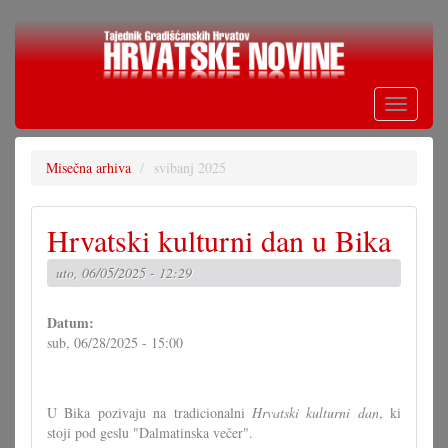
Skoči
na
glavni
sadržaj
Toggle
navigati
Misečna arhiva
svibanj 2025
Hrvatski kulturni dan u Bika
uto, 06/05/2025 - 12:29
Datum:
sub, 06/28/2025 - 15:00
U Bika pozivaju na tradicionalni
Hrvatski kulturni dan
, ki
stoji pod geslu "Dalmatinska večer".