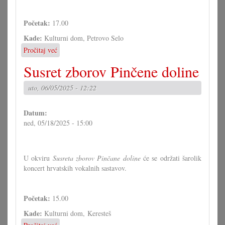
Početak:
17.00
Kade:
Kulturni dom, Petrovo Selo
Pročitaj već
o
Dičji
Susret zborov Pinčene doline
folklorni
festival
uto, 06/05/2025 - 12:22
"Cvrčak"
Datum:
ned, 05/18/2025 - 15:00
U okviru
Susreta zborov Pinčane doline
će se održati šarolik
koncert hrvatskih vokalnih sastavov.
Početak:
15.00
Kade:
Kulturni dom, Keresteš