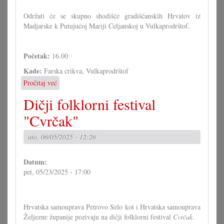
Održati će se skupno shodišće gradišćanskih Hrvatov iz
Madjarske k Putujućoj Mariji Celjanskoj u Vulkaprodrštof.
Početak:
16.00
Kade:
Farska crikva, Vulkaprodrštof
Pročitaj već
o
Skupno
Dičji folklorni festival
shodišće
gradišćanskih
"Cvrčak"
Hrvatov
iz
uto, 06/05/2025 - 12:26
Madjarske
Datum:
pet, 05/23/2025 - 17:00
Hrvatska samouprava Petrovo Selo kot i Hrvatska samouprava
Željezne županije pozivaju na dičji folklorni festival
Cvrčak
.