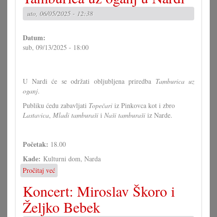
tambure
uto, 06/05/2025 - 12:38
u
Koljnofu
Datum:
sub, 09/13/2025 - 18:00
U Nardi će se održati obljubljena priredba
Tamburica uz
oganj
.
Publiku ćedu zabavljati
Topečari
iz Pinkovca kot i zbro
Lastavica
,
Mladi tamburaši
i
Naši tamburaši
iz Narde.
Početak:
18.00
Kade:
Kulturni dom, Narda
Pročitaj već
o
Tamburica
Koncert: Miroslav Škoro i
uz
oganj
Željko Bebek
u