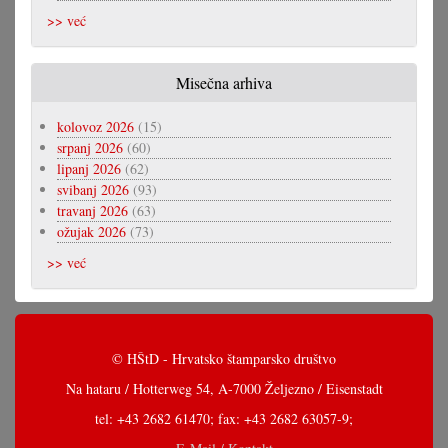
>> već
Misečna arhiva
kolovoz 2026
(15)
srpanj 2026
(60)
lipanj 2026
(62)
svibanj 2026
(93)
travanj 2026
(63)
ožujak 2026
(73)
>> već
© HŠtD - Hrvatsko štamparsko društvo
Na hataru / Hotterweg 54, A-7000 Željezno / Eisenstadt
tel: +43 2682 61470; fax: +43 2682 63057-9;