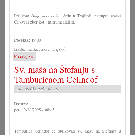
Prilikom
Duge noći crikav
ćedu u Trajštofu nastupiti seoski
Crikveni zbor kot i instrumentalisti.
Početak:
19.00
Kade:
Farska crikve, Trajštof
Pročitaj već
o
Duga
Sv. maša na Štefanju s
noć
crikav
Tamburicaom Celindof
u
Trajštofu
uto, 06/05/2025 - 08:26
Datum:
pet, 12/26/2025 - 08:45
Tamburica Celindof će oblikovati sv. mašu na Štefanju u