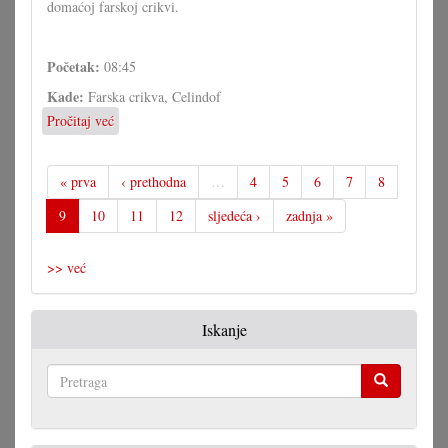
domaćoj farskoj crikvi.
Početak:
08:45
Kade:
Farska crikva, Celindof
Pročitaj već
o
Sv.
maša
na
« prva
‹ prethodna
…
4
5
6
7
8
Štefanju
9
10
11
12
sljedeća ›
zadnja »
s
Tamburicaom
Celindof
>> već
Iskanje
Pretraga