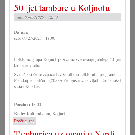
Dan
50 ljet tambure u Koljnofu
muzeja
u
uto, 06/05/2025 - 12:43
Prisiki
Datum:
sub, 09/27/2025 - 18:00
Folklorna grupa Koljnof poziva na svečevanje jubileja 50 ljet
tambure u selu.
Svetačnost će se započeti sa šarolikim folklornim programom.
Po skupnoj vičeri (20.00) će goste zabavljati Tamburaški
sastav Koprive.
Početak:
18.00
Kade:
Kulturni dom, Koljnof
Pročitaj već
o
50
Tamburica uz oganj u Nardi
ljet