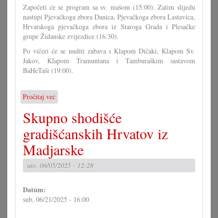
Započeti će se program sa sv. mašom (15:00). Zatim slijedu
nastupi Pjevačkoga zbora Danica, Pjevačkoga zbora Lastavica,
Hrvatskoga pjevačkoga zbora iz Staroga Grada i Plesačke
grupe Židanske zvijezdice (16:30).
Po vičeri će se nuditi zabava s Klapom Dičaki, Klapom Sv.
Jakov, Klapom Tramuntana i Tamburaškim sastavom
BaHeTaši (19:00).
Pročitaj već
o
Hrvatski
Skupno shodišće
kulturni
dan
gradišćanskih Hrvatov iz
u
Madjarske
Bika
uto, 06/05/2025 - 12:28
Datum:
sub, 06/21/2025 - 16:00