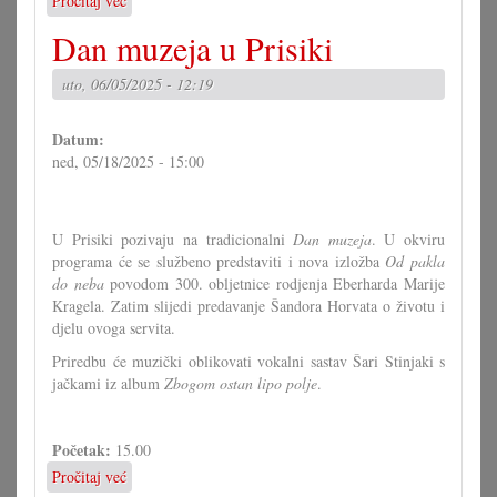
Pročitaj već
o
Susret
Dan muzeja u Prisiki
zborov
Pinčene
uto, 06/05/2025 - 12:19
doline
Datum:
ned, 05/18/2025 - 15:00
U Prisiki pozivaju na tradicionalni
Dan muzeja
. U okviru
programa će se službeno predstaviti i nova izložba
Od pakla
do neba
povodom 300. obljetnice rodjenja Eberharda Marije
Kragela. Zatim slijedi predavanje Šandora Horvata o životu i
djelu ovoga servita.
Priredbu će muzički oblikovati vokalni sastav Šari Stinjaki s
jačkami iz album
Zbogom ostan lipo polje
.
Početak:
15.00
Pročitaj već
o