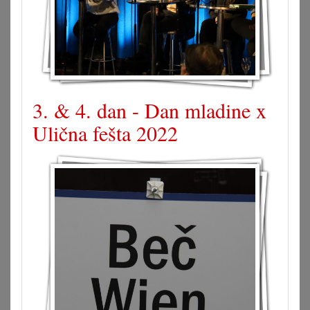
3. & 4. dan - Dan mladine x
Ulična fešta 2022