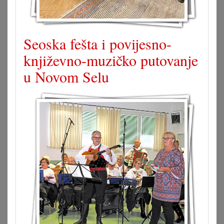
Seoska fešta i povijesno-
književno-muzičko putovanje
u Novom Selu