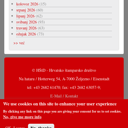
kolovoz 2026
(15)
srpanj 2026
(60)
lipanj 2026
(62)
svibanj 2026
(93)
travanj 2026
(63)
ožujak 2026
(73)
>> već
© HŠtD - Hrvatsko štamparsko društvo
Na hataru / Hotterweg 54, A-7000 Željezno / Eisenstadt
tel: +43 2682 61470; fax: +43 2682 63057-9;
E-Mail / Kontakt
We use cookies on this site to enhance your user experience
By clicking any link on this page you are giving your consent for us to set cookies.
No, give me more info
OK, I agree