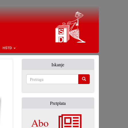
HŠTD
Iskanje
Pretraga
Pretplata
Abo