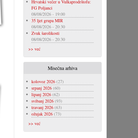
Hrvatski večer u Vulkaprodrštofu:
FG Poljanci
08/08/2026 - 19:00
35 ljet grupa MIR
08/08/2026 - 20:30
Zvuk šarolikosti
08/08/2026 - 20:30
>> već
Misečna arhiva
kolovoz 2026
(27)
srpanj 2026
(60)
lipanj 2026
(62)
svibanj 2026
(93)
travanj 2026
(63)
ožujak 2026
(73)
>> već