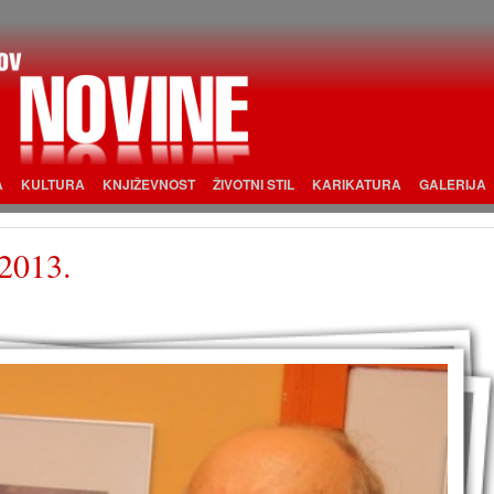
A
KULTURA
KNJIŽEVNOST
ŽIVOTNI STIL
KARIKATURA
GALERIJA
 2013.