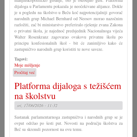
manjinskopolitičko gibanje, bio je osebujno gust. Platforma
dijaloga u Parlamentu pokazala je neočekivane alijance. Dokle
je u pogledu na školstvo u Beču koč najpotencijalniji govorač
narodnih grup Michael Bernhard od Neosov morao nazočnim
razložiti, zač bi ministarstvo preferiralo rješenje zvana Zakona
o privatni škola, je najednoč predsjednik Nacionalnoga vijeća
Walter Rosenkranz zagovarao ovakovu privatnu školu po
principu konfesionalnih škol - bit će zanimljivo kako će
zastupničtvo narodnih grup koristiti te nove saveze.
Tagovi:
Moje mišljenje
Pročitaj već
o
Počinje
Platforma dijaloga s težišćem
nova
era
na školstvu
u
Savjetu!?
sri, 17/06/2026 - 11:32
Sastanak parlamentarnoga zastupničtva i narodnih grup se je
ovput održao po šesti put. Novosti na području školstva za
Beč su skrenuli pozornost na ovu temu.