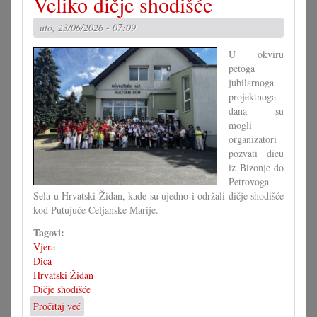
Veliko dičje shodišće
i
druge
uto, 23/06/2026 - 07:09
kraljice
vrta
U okviru
petoga
jubilarnoga
projektnoga
dana su
mogli
organizatori
pozvati dicu
iz Bizonje do
Petrovoga
Sela u Hrvatski Židan, kade su ujedno i održali dičje shodišće
kod Putujuće Celjanske Marije.
Tagovi:
Vjera
Dica
Hrvatski Židan
Dičje shodišće
Pročitaj već
o