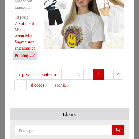
posebnom
majicom.
Tagovi:
Životni stil
Moda
Anna Maria
Sagmeister
anicamarica
Pročitaj već
o
Majica
s
motivom,
« prva
‹ prethodna
…
2
3
4
5
6
brojne
…
sljedeća ›
zadnja »
mogućnosti
Iskanje
Pretraga