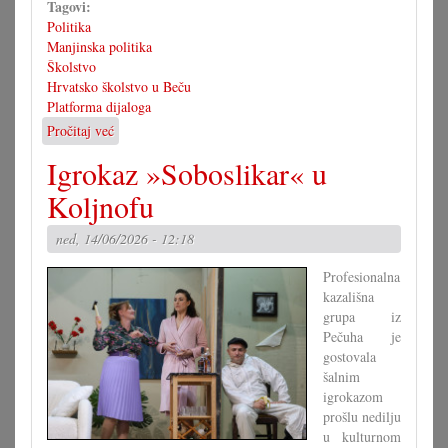
Tagovi:
Politika
Manjinska politika
Školstvo
Hrvatsko školstvo u Beču
Platforma dijaloga
Pročitaj već
o
Platforma
Igrokaz »Soboslikar« u
dijaloga
s
Koljnofu
težišćem
na
ned, 14/06/2026 - 12:18
školstvu
Profesionalna
kazališna
grupa iz
Pečuha je
gostovala
šalnim
igrokazom
prošlu nedilju
u kulturnom