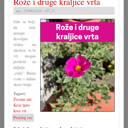
Rože i druge kraljice vrta
grupa
za
uto, 23/06/2026 - 07:11
novi
zakon
Gdo se boji,
da ruže
nimaju
dovoljno
efekta na
okolicu, ta bi
vrt mogao
proširiti za
daljnju
„ružu”. Bušin
cvate i dahne
skoro bolje.
Tagovi:
Životni stil
Kroz ljeto
kroz vrt
Pročitaj već
o
Rože