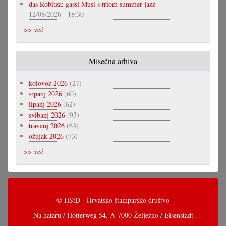
das Robitza: gassl Musi s triom summer jazz
12/08/2026 - 18:30
>> već
Misečna arhiva
kolovoz 2026
(27)
srpanj 2026
(60)
lipanj 2026
(62)
svibanj 2026
(93)
travanj 2026
(63)
ožujak 2026
(73)
>> već
© HŠtD - Hrvatsko štamparsko društvo
Na hataru / Hotterweg 54, A-7000 Željezno / Eisenstadt