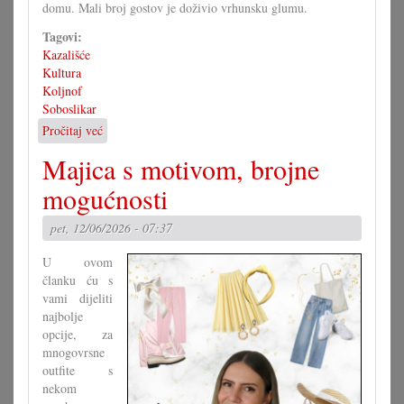
domu. Mali broj gostov je doživio vrhunsku glumu.
Tagovi:
Kazališće
Kultura
Koljnof
Soboslikar
Pročitaj već
o
Igrokaz
Majica s motivom, brojne
»Soboslikar«
u
mogućnosti
Koljnofu
pet, 12/06/2026 - 07:37
U ovom
članku ću s
vami dijeliti
najbolje
opcije, za
mnogovrsne
outfite s
nekom