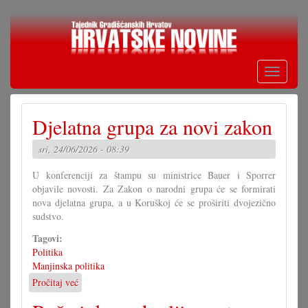
Skoči
na
glavni
sadržaj
Toggle
navigati
Djelatna grupa za novi zakon
sri, 24/06/2026 - 08:39
U konferenciji za štampu su ministrice Bauer i Sporrer
objavile novosti. Za Zakon o narodni grupa će se formirati
nova djelatna grupa, a u Koruškoj će se proširiti dvojezično
sudstvo.
Tagovi:
Politika
Manjinska politika
Pročitaj već
o
Djelatna