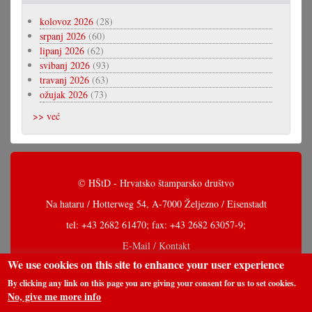
kolovoz 2026
(28)
srpanj 2026
(60)
lipanj 2026
(62)
svibanj 2026
(93)
travanj 2026
(63)
ožujak 2026
(73)
>> već
© HŠtD - Hrvatsko štamparsko društvo
Na hataru / Hotterweg 54, A-7000 Željezno / Eisenstadt
tel: +43 2682 61470; fax: +43 2682 63057-9;
E-Mail / Kontakt
We use cookies on this site to enhance your user experience
By clicking any link on this page you are giving your consent for us to set cookies.
No, give me more info