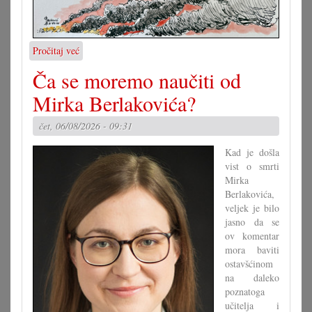
Pročitaj već
o
Karikatura
Ča se moremo naučiti od
7.8.2026.
Mirka Berlakovića?
čet, 06/08/2026 - 09:31
Kad je došla
vist o smrti
Mirka
Berlakovića,
veljek je bilo
jasno da se
ov komentar
mora baviti
ostavšćinom
na daleko
poznatoga
učitelja i