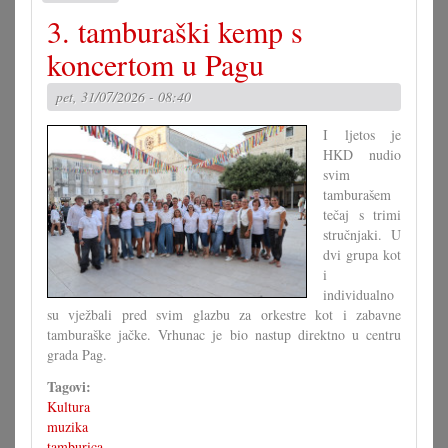
Rješenje
3. tamburaški kemp s
velike
križaljke
koncertom u Pagu
za
misec
pet, 31/07/2026 - 08:40
juli
I ljetos je
HKD nudio
svim
tamburašem
tečaj s trimi
stručnjaki. U
dvi grupa kot
i
individualno
su vježbali pred svim glazbu za orkestre kot i zabavne
tamburaške jačke. Vrhunac je bio nastup direktno u centru
grada Pag.
Tagovi:
Kultura
muzika
tamburica