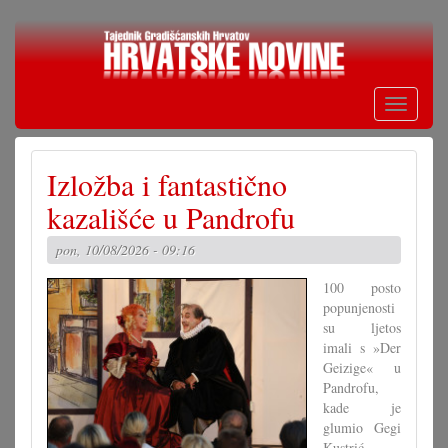
Skoči
na
glavni
sadržaj
Toggle
navigati
Izložba i fantastično
kazališće u Pandrofu
pon, 10/08/2026 - 09:16
100 posto
popunjenosti
su ljetos
imali s »Der
Geizige« u
Pandrofu,
kade je
glumio Gegi
Kustrić