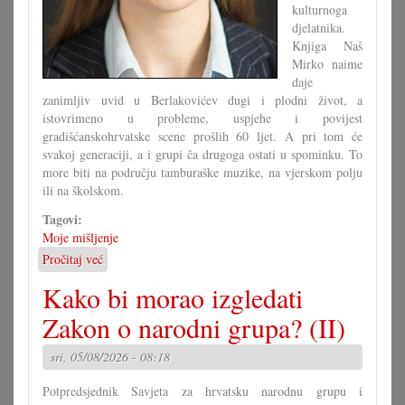
kulturnoga
djelatnika.
Knjiga Naš
Mirko naime
daje
zanimljiv uvid u Berlakovićev dugi i plodni život, a
istovrimeno u probleme, uspjehe i povijest
gradišćanskohrvatske scene prošlih 60 ljet. A pri tom će
svakoj generaciji, a i grupi ča drugoga ostati u spominku. To
more biti na području tamburaške muzike, na vjerskom polju
ili na školskom.
Tagovi:
Moje mišljenje
Pročitaj već
o
Ča
Kako bi morao izgledati
se
moremo
Zakon o narodni grupa? (II)
naučiti
od
sri, 05/08/2026 - 08:18
Mirka
Berlakovića?
Potpredsjednik Savjeta za hrvatsku narodnu grupu i