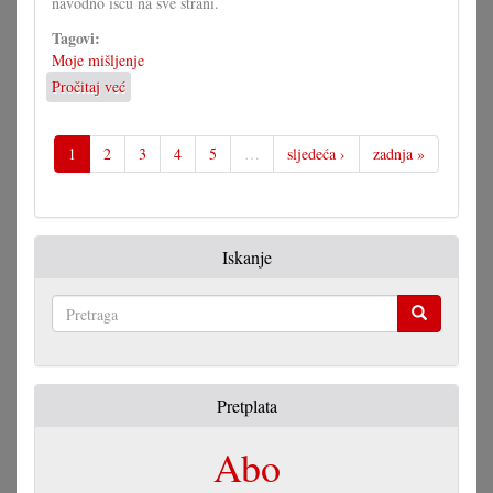
navodno išću na sve strani.
Tagovi:
Moje mišljenje
Pročitaj već
o
U
čem
more
1
2
3
4
5
…
sljedeća ›
zadnja »
pomoći
Savjet
mladih?
Iskanje
Pretraga
Pretplata
Abo