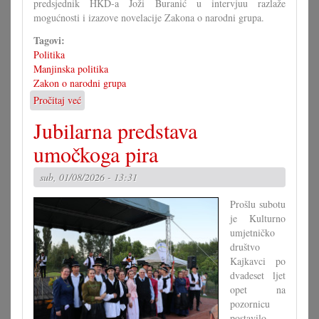
predsjednik HKD-a Joži Buranić u intervjuu razlaže
mogućnosti i izazove novelacije Zakona o narodni grupa.
Tagovi:
Politika
Manjinska politika
Zakon o narodni grupa
Pročitaj već
o
Kako
Jubilarna predstava
bi
morao
umočkoga pira
izgledati
Zakon
sub, 01/08/2026 - 13:31
o
narodni
Prošlu subotu
grupa?
je Kulturno
(II)
umjetničko
društvo
Kajkavci po
dvadeset ljet
opet na
pozornicu
postavilo