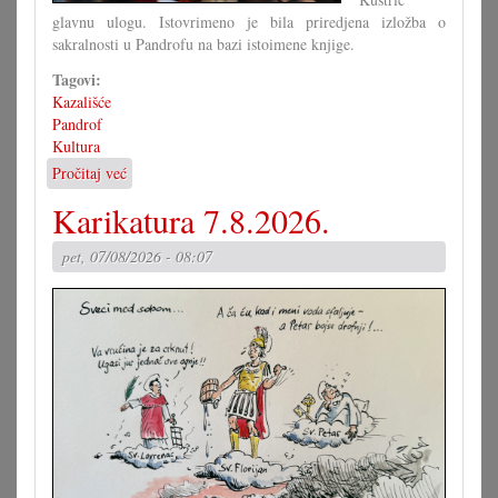
glavnu ulogu. Istovrimeno je bila priredjena izložba o
sakralnosti u Pandrofu na bazi istoimene knjige.
Tagovi:
Kazališće
Pandrof
Kultura
Pročitaj već
o
Izložba
Karikatura 7.8.2026.
i
fantastično
pet, 07/08/2026 - 08:07
kazališće
u
Pandrofu