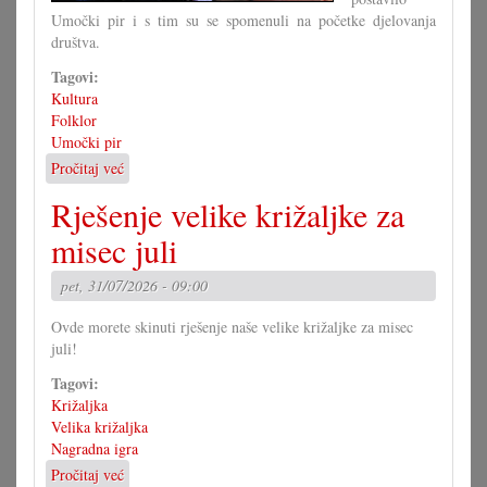
Umočki pir i s tim su se spomenuli na početke djelovanja
društva.
Tagovi:
Kultura
Folklor
Umočki pir
Pročitaj već
o
Jubilarna
Rješenje velike križaljke za
predstava
umočkoga
misec juli
pira
pet, 31/07/2026 - 09:00
Ovde morete skinuti rješenje naše velike križaljke za misec
juli!
Tagovi:
Križaljka
Velika križaljka
Nagradna igra
Pročitaj već
o