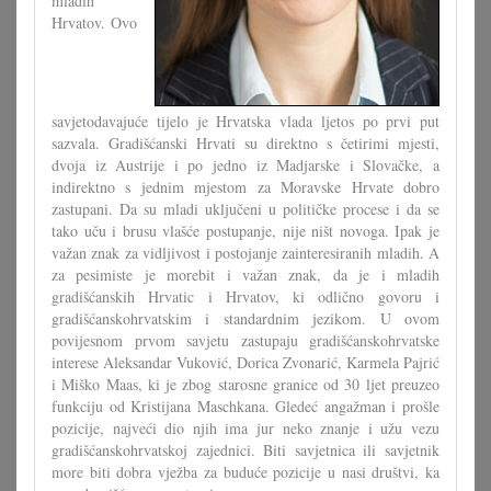
mladih
Hrvatov. Ovo
savjetodavajuće tijelo je Hrvatska vlada ljetos po prvi put
sazvala. Gradišćanski Hrvati su direktno s četirimi mjesti,
dvoja iz Austrije i po jedno iz Madjarske i Slovačke, a
indirektno s jednim mjestom za Moravske Hrvate dobro
zastupani. Da su mladi uključeni u političke procese i da se
tako uču i brusu vlašće postupanje, nije ništ novoga. Ipak je
važan znak za vidljivost i postojanje zainteresiranih mladih. A
za pesimiste je morebit i važan znak, da je i mladih
gradišćanskih Hrvatic i Hrvatov, ki odlično govoru i
gradišćanskohrvatskim i standardnim jezikom. U ovom
povijesnom prvom savjetu zastupaju gradišćanskohrvatske
interese Aleksandar Vuković, Dorica Zvonarić, Karmela Pajrić
i Miško Maas, ki je zbog starosne granice od 30 ljet preuzeo
funkciju od Kristijana Maschkana. Gledeć angažman i prošle
pozicije, najveći dio njih ima jur neko znanje i užu vezu
gradišćanskohrvatskoj zajednici. Biti savjetnica ili savjetnik
more biti dobra vježba za buduće pozicije u nasi društvi, ka