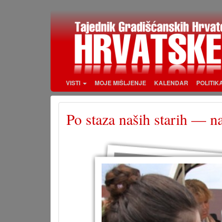
Skoči
na
glavni
sadržaj
VISTI
MOJE MIŠLJENJE
KALENDAR
POLITIK
Po staza naših starih — n