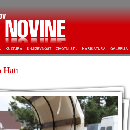
A
KULTURA
KNJIŽEVNOST
ŽIVOTNI STIL
KARIKATURA
GALERIJA
a Hati