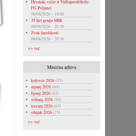
Hrvatski večer u Vulkaprodrštofu:
FG Poljanci
08/08/2026 - 19:00
35 ljet grupa MIR
08/08/2026 - 20:30
Zvuk šarolikosti
08/08/2026 - 20:30
>> već
Misečna arhiva
kolovoz 2026
(15)
srpanj 2026
(60)
lipanj 2026
(62)
svibanj 2026
(93)
travanj 2026
(63)
ožujak 2026
(73)
>> već