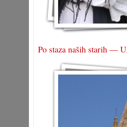
Po staza naših starih — U