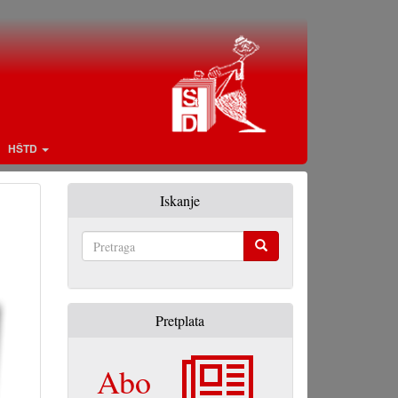
HŠTD
Iskanje
Pretraga
Pretplata
Abo