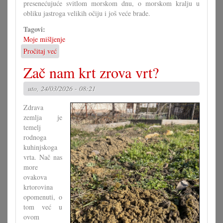
presenećujuće svitlom morskom dnu, o morskom kralju u
obliku jastroga velikih očiju i još veće brade.
Tagovi:
Moje mišljenje
Pročitaj već
o
Kako
Zač nam krt zrova vrt?
naučiti
čitati?
uto, 24/03/2026 - 08:21
Zdrava
zemlja je
temelj
rodnoga
kuhinjskoga
vrta. Nač nas
more
ovakova
krtorovina
opomenuti, o
tom već u
ovom