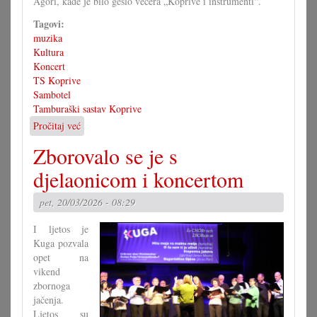
Agori, kade je bilo geslo večera „Koprive i instrumenti“.
Tagovi:
muzika
Kultura
Koncert
TS Koprive
Sambotel
Tamburaški sastav Koprive
Pročitaj već
o
Koprive:
Zborovalo se je s
Zanimljivi
instrumenti,
djelaonicom i koncertom
zanimljivi
ljudi
pet, 20/03/2026 - 08:29
I ljetos je
Kuga pozvala
opet na
vikend
zbornoga
jačenja.
Ljetos su