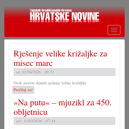
Skoči
na
glavni
sadržaj
Toggle
navigati
Rješenje velike križaljke za
misec marc
sri, 01/04/2026 - 09:51
Ovde morete skinuti rješenje velike križaljke
Pročitaj već
o
Rješenje
»Na putu« – mjuzikl za 450.
velike
križaljke
obljetnicu
za
misec
uto, 31/03/2026 - 07:34
marc