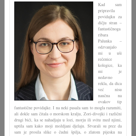
Kad sam
pripravila
povidajku za
dičju stran –
fantastičnoga
ribara
Palunka –
odzvanjalo
mi u uši
rečenice
kolegice, ka
mi je
nedavno
rekla, da dica
već nisu
naučna na
ovakov tip
fantastične povidajke. I na neki pasaža sam to mogla razumiti,
ali dokle sam čitala o morskom kralju, Zori-divojki i različni
drugi bići, ka se nahadjaju u lozi, morju ili svitu med njimi,
uptila sam kako moji moždjani djelaju. Stvarali su prez da
sam je prosila slike o čudni špilja, o zlatom pijesku na