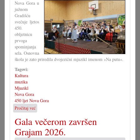
Nova Gora u
južnom
Gradišću
svečuje ljetos
450.
obljetnicu
prvoga
spominjanja
sela. Osnovna
škola je zato priredila dvojezični mjuzikl imenom »Na putu«.
Tagovi:
Kultura
muzika
Mjuzikl
Nova Gora
450 ljet Nova Gora
Pročitaj već
o
»Na
Gala večerom završen
putu«
–
Grajam 2026.
mjuzikl
za