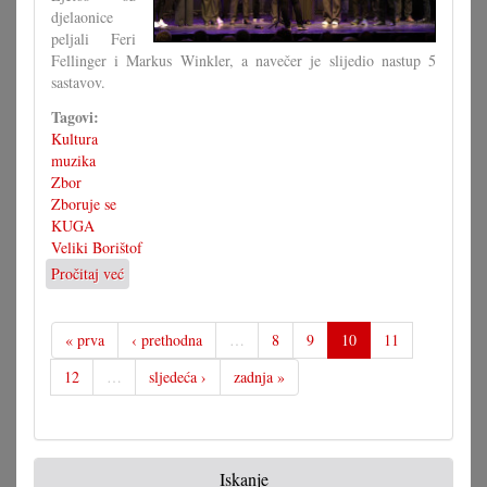
djelaonice
peljali Feri
Fellinger i Markus Winkler, a navečer je slijedio nastup 5
sastavov.
Tagovi:
Kultura
muzika
Zbor
Zboruje se
KUGA
Veliki Borištof
Pročitaj već
o
Zborovalo
se
je
« prva
‹ prethodna
…
8
9
10
11
s
12
…
sljedeća ›
zadnja »
djelaonicom
i
koncertom
Iskanje