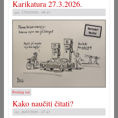
Karikatura 27.3.2026.
večerom
završen
pet, 27/03/2026 - 08:41
Grajam
2026.
Pročitaj već
o
Karikatura
Kako naučiti čitati?
27.3.2026.
čet, 26/03/2026 - 07:41