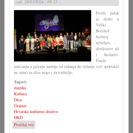
sub, 28/03/2026 - 09:13
450.
obljetnicu
Prošli petak
je došlo u
Veliki
Borištof
bezbroj
učiteljev,
direktorov ali
i školarov.
Finale
naticanja u jačenju nastaje od izdanja do izdanja veći spektakel
ne samo za dicu nego i za roditelje.
Tagovi:
muzika
Kultura
Dica
Grajam
Hrvatsko kulturno društvo
HKD
Pročitaj već
o
Gala