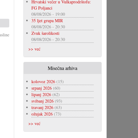
Hrvatski večer u Vulkaprodrštofu:
FG Poljanci
08/08/2026 - 19:00
35 ljet grupa MIR
08/08/2026 - 20:30
Zvuk šarolikosti
sline
08/08/2026 - 20:30
>> već
Misečna arhiva
kolovoz 2026
(15)
srpanj 2026
(60)
lipanj 2026
(62)
svibanj 2026
(93)
travanj 2026
(63)
ožujak 2026
(73)
>> već