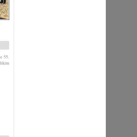
je 55.
olikim