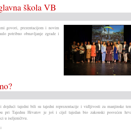
/glavna škola VB
imi govori, prezentacijom i novim
ulo potribno obnavljanje zgrade i
imo?
 i dojdući tajedni bili su tajedni reprezentacije i vidljivosti za manjinske t
u pri Tajednu Hrvatov je još i cijel tajedan bio zakonski posvećen hrva
ci u iseljeničtvu.
i: