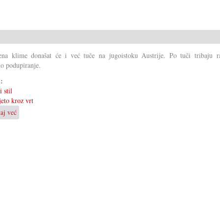
na klime donašat će i već tuče na jugoistoku Austrije. Po tuči tribaju ra
o podupiranje.
i:
 stil
jeto kroz vrt
taj već
o
Kad
tuča
pohara
vrte