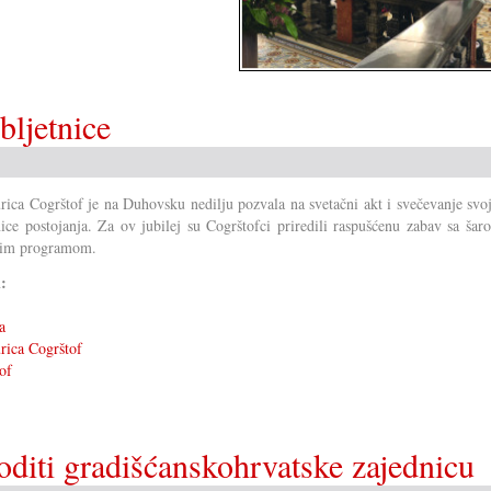
bljetnice
ica Cogrštof je na Duhovsku nedilju pozvala na svetačni akt i svečevanje svo
nice postojanja. Za ov jubilej su Cogrštofci priredili raspušćenu zabav sa šar
nim programom.
i:
a
ica Cogrštof
of
diti gradišćanskohrvatske zajednicu