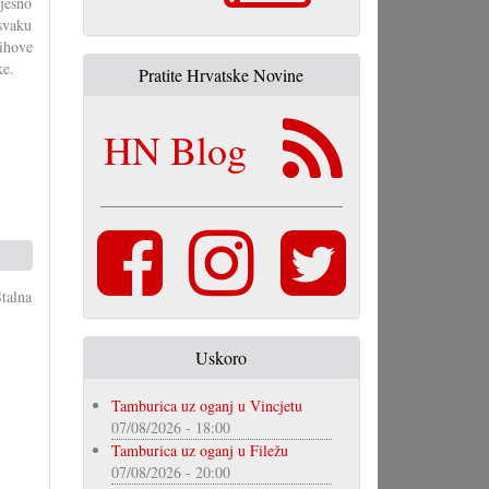
jesno
svaku
ihove
ke.
Pratite Hrvatske Novine
HN Blog
talna
Uskoro
Tamburica uz oganj u Vincjetu
07/08/2026 - 18:00
Tamburica uz oganj u Filežu
07/08/2026 - 20:00