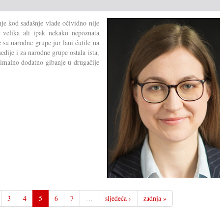
je kod sadašnje vlade očividno nije
i velika ali ipak nekako nepoznata
 su narodne grupe jur lani ćutile na
edije i za narodne grupe ostala ista,
nimalno dodatno gibanje u drugačije
3
4
5
6
7
…
sljedeća ›
zadnja »