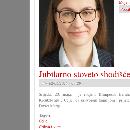
Moje m
Proči
Jubilarno stoveto shodišć
uto, 02/06/2026 - 09:29
Srijedu, 20. maja, je rodjeni Klimpušac Bernha
Kreutzbergu u Celje, da sa svojom familijom i prijatel
Divici Mariji.
Tagovi:
Celje
Crikva i vjera