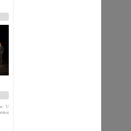
eme. U
tskoj