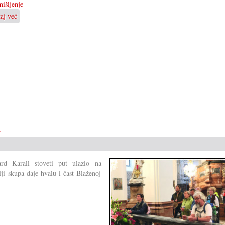
išljenje
taj već
o
Je
li
zaista
znamo
ča
kanimo?
e
rd Karall stoveti put ulazio na
ji skupa daje hvalu i čast Blaženoj