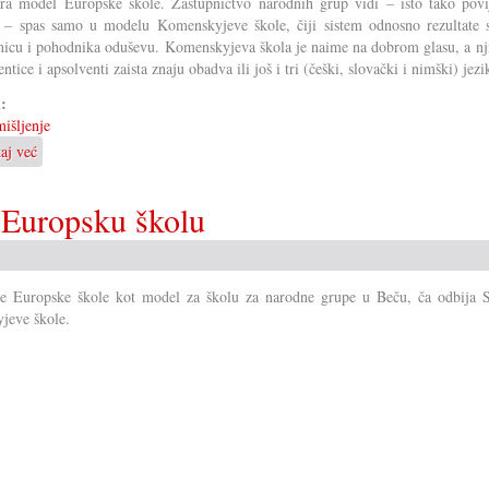
ira model Europske škole. Zastupničtvo narodnih grup vidi – isto tako povi
 – spas samo u modelu Komenskyjeve škole, čiji sistem odnosno rezultate 
icu i pohodnika oduševu. Komenskyjeva škola je naime na dobrom glasu, a nj
ntice i apsolventi zaista znaju obadva ili još i tri (češki, slovački i nimški) jezi
i:
išljenje
taj već
o
Komenskyjeva
škola
a Europsku školu
je
europska
škola
ne Europske škole kot model za školu za narodne grupe u Beču, ča odbija S
jeve škole.