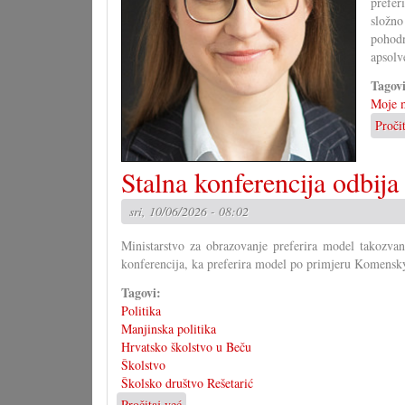
prefer
složno
pohodn
apsolve
Tagov
Moje m
Proči
Stalna konferencija odbij
sri, 10/06/2026 - 08:02
Ministarstvo za obrazovanje preferira model takozva
konferencija, ka preferira model po primjeru Komensky
Tagovi:
Politika
Manjinska politika
Hrvatsko školstvo u Beču
Školstvo
Školsko društvo Rešetarić
Pročitaj već
o