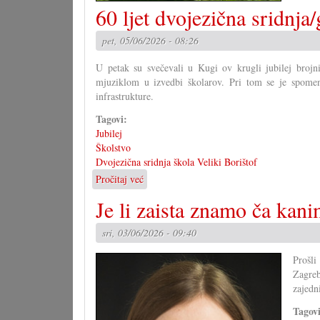
60 ljet dvojezična sridnja
pet, 05/06/2026 - 08:26
U petak su svečevali u Kugi ov krugli jubilej brojn
mjuziklom u izvedbi školarov. Pri tom se je spomen
infrastrukture.
Tagovi:
Jubilej
Školstvo
Dvojezična sridnja škola Veliki Borištof
Pročitaj već
o
60
Je li zaista znamo ča kan
ljet
dvojezična
sri, 03/06/2026 - 09:40
sridnja/glavna
škola
Prošli
VB
Zagreb
zajedni
Tagov