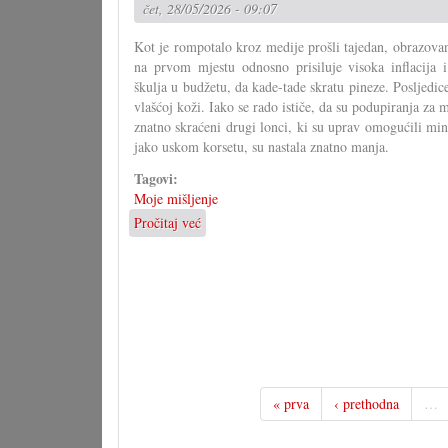
čet, 28/05/2026 - 09:07
obljetnice
Kot je rompotalo kroz medije prošli tajedan, obrazovan
na prvom mjestu odnosno prisiluje visoka inflacija 
škulja u budžetu, da kade-tade skratu pineze. Posljedice
vlašćoj koži. Iako se rado ističe, da su podupiranja za m
znatno skraćeni drugi lonci, ki su uprav omogućili mi
jako uskom korsetu, su nastala znatno manja.
Tagovi:
Moje mišljenje
Pročitaj već
o
Skraćenja
ćedu
bolno
pogoditi
gradišćanskohrvatske
zajednicu
« prva
‹ prethodna
…