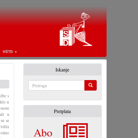
HŠTD
Iskanje
Pretraga
ožbe s
klo u
lavnom
Pretplata
ali u
 su se
vrdila
Abo
vidno