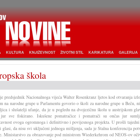
A
KULTURA
KNJIŽEVNOST
ŽIVOTNI STIL
KARIKATURA
GALERIJA
ropska škola
je predsjednik Nacionalnoga vijeća Walter Rosenkranz ljetos kod otvaranja izl
em na narodne grupe u Parlamentu govorio o školi za narodne grupe u Beču, ni
eljica i slušatelji ufanje, da je u pogledu na dvojezičnu školu u austrijskom g
 jur sve fiskirano. Iskušene pomatračice i pomatrači su ončas jur sumlj
tavnost ovoga ogromnoga i definitivno i povijesnoga projekta. U prošli tajedni
li glasi, da nisu svi uključeni jednoga mišljenja, sada je Stalna konferencija pot
se. Ministarstvo za obrazovanje pod ministrom Wiederkehrom od NEOS-ov oči