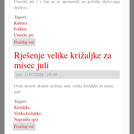
Umočki pir i s tim su se spomenuli na početke djelovanja
društva.
Tagovi:
Kultura
Folklor
Umočki pir
Pročitaj već
o
Jubilarna
Rješenje velike križaljke za
predstava
umočkoga
misec juli
pira
pet, 31/07/2026 - 09:00
Ovde morete skinuti rješenje naše velike križaljke za misec
juli!
Tagovi:
Križaljka
Velika križaljka
Nagradna igra
Pročitaj već
o
Rješenje