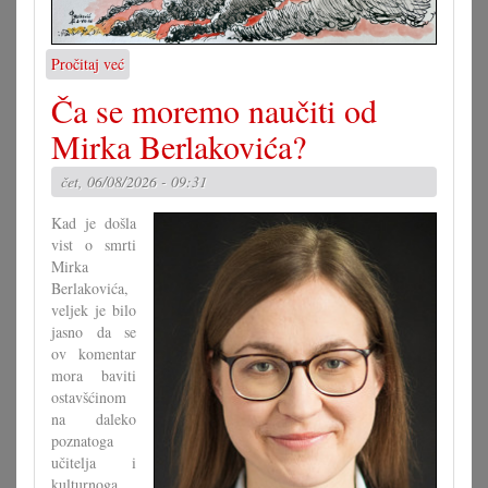
Pročitaj već
o
Karikatura
Ča se moremo naučiti od
7.8.2026.
Mirka Berlakovića?
čet, 06/08/2026 - 09:31
Kad je došla
vist o smrti
Mirka
Berlakovića,
veljek je bilo
jasno da se
ov komentar
mora baviti
ostavšćinom
na daleko
poznatoga
učitelja i
kulturnoga