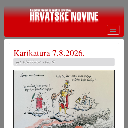
Skoči
na
glavni
sadržaj
Toggle
navigati
Karikatura 7.8.2026.
pet, 07/08/2026 - 08:07