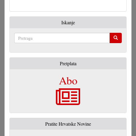
Zakon
o
narodni
Iskanje
grupa?
(I)
Pretraga
Pretplata
Abo
Pratite Hrvatske Novine