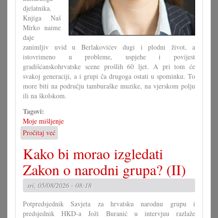
djelatnika.
Knjiga Naš
Mirko naime
daje
zanimljiv uvid u Berlakovićev dugi i plodni život, a
istovrimeno u probleme, uspjehe i povijest
gradišćanskohrvatske scene prošlih 60 ljet. A pri tom će
svakoj generaciji, a i grupi ča drugoga ostati u spominku. To
more biti na području tamburaške muzike, na vjerskom polju
ili na školskom.
Tagovi:
Moje mišljenje
Pročitaj već
o
Ča
Kako bi morao izgledati
se
moremo
Zakon o narodni grupa? (II)
naučiti
od
sri, 05/08/2026 - 08:18
Mirka
Berlakovića?
Potpredsjednik Savjeta za hrvatsku narodnu grupu i
predsjednik HKD-a Joži Buranić u intervjuu razlaže