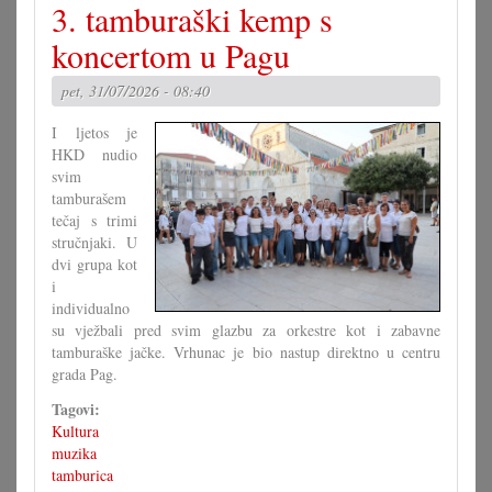
3. tamburaški kemp s
velike
križaljke
koncertom u Pagu
za
misec
pet, 31/07/2026 - 08:40
juli
I ljetos je
HKD nudio
svim
tamburašem
tečaj s trimi
stručnjaki. U
dvi grupa kot
i
individualno
su vježbali pred svim glazbu za orkestre kot i zabavne
tamburaške jačke. Vrhunac je bio nastup direktno u centru
grada Pag.
Tagovi:
Kultura
muzika
tamburica