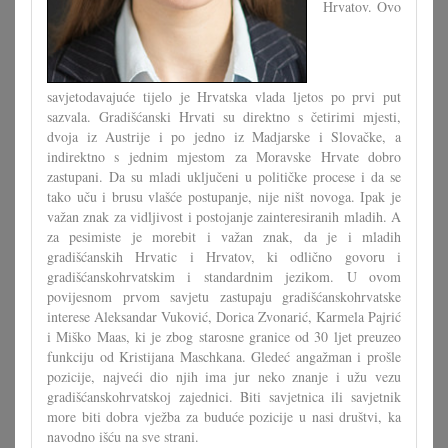
Hrvatov. Ovo
savjetodavajuće tijelo je Hrvatska vlada ljetos po prvi put
sazvala. Gradišćanski Hrvati su direktno s četirimi mjesti,
dvoja iz Austrije i po jedno iz Madjarske i Slovačke, a
indirektno s jednim mjestom za Moravske Hrvate dobro
zastupani. Da su mladi uključeni u političke procese i da se
tako uču i brusu vlašće postupanje, nije ništ novoga. Ipak je
važan znak za vidljivost i postojanje zainteresiranih mladih. A
za pesimiste je morebit i važan znak, da je i mladih
gradišćanskih Hrvatic i Hrvatov, ki odlično govoru i
gradišćanskohrvatskim i standardnim jezikom. U ovom
povijesnom prvom savjetu zastupaju gradišćanskohrvatske
interese Aleksandar Vuković, Dorica Zvonarić, Karmela Pajrić
i Miško Maas, ki je zbog starosne granice od 30 ljet preuzeo
funkciju od Kristijana Maschkana. Gledeć angažman i prošle
pozicije, najveći dio njih ima jur neko znanje i užu vezu
gradišćanskohrvatskoj zajednici. Biti savjetnica ili savjetnik
more biti dobra vježba za buduće pozicije u nasi društvi, ka
navodno išću na sve strani.