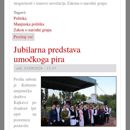
mogućnosti i izazove novelacije Zakona o narodni grupa.
Tagovi:
Politika
Manjinska politika
Zakon o narodni grupa
Pročitaj već
o
Kako
Jubilarna predstava
bi
morao
umočkoga pira
izgledati
Zakon
sub, 01/08/2026 - 13:31
o
narodni
Prošlu subotu
grupa?
je Kulturno
(II)
umjetničko
društvo
Kajkavci po
dvadeset ljet
opet na
pozornicu
postavilo