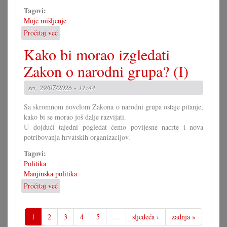
Tagovi:
Moje mišljenje
Pročitaj već
o
U
Kako bi morao izgledati
čem
more
Zakon o narodni grupa? (I)
pomoći
Savjet
sri, 29/07/2026 - 11:44
mladih?
Sa skromnom novelom Zakona o narodni grupa ostaje pitanje,
kako bi se morao još dalje razvijati.
U dojdući tajedni pogledat ćemo povijesne nacrte i nova
potribovanja hrvatskih organizacijov.
Tagovi:
Politika
Manjinska politika
Pročitaj već
o
Kako
bi
morao
1
2
3
4
5
…
sljedeća ›
zadnja »
izgledati