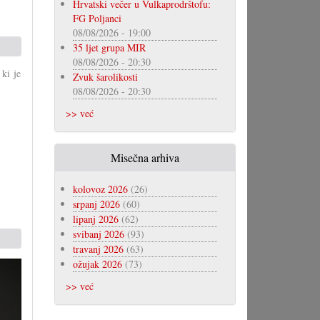
Hrvatski večer u Vulkaprodrštofu:
FG Poljanci
08/08/2026 - 19:00
35 ljet grupa MIR
08/08/2026 - 20:30
ki je
Zvuk šarolikosti
08/08/2026 - 20:30
>> već
Misečna arhiva
kolovoz 2026
(26)
srpanj 2026
(60)
lipanj 2026
(62)
svibanj 2026
(93)
travanj 2026
(63)
ožujak 2026
(73)
>> već