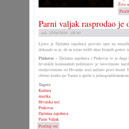
Živo s
Proči
Parni valjak rasprodao je
sub, 25/04/2026 - 08:40
Ljetos je Djelatna zajednica pozvala opet na muzič
dokazalo se je, da su točno trefili ukus brojnih gostov i
Pinkovac –
Djelatna zajednica i Pinkovac to je duga 
hrvatskih komunalnih političarov je istovrimeno nače
medjuvrimenu od Hrvatske noći načinio pravi brend. 
obično kratko po Vazmi u aprilu u južnogradišćanskom
Tagovi:
Kultura
muzika
Hrvatska noć
Pinkovac
Djelatna zajednica
Parni Valjak
Pročitaj već
o