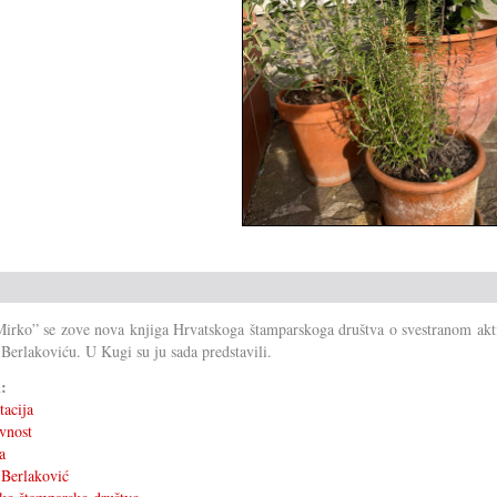
irko” se zove nova knjiga Hrvatskoga štamparskoga društva o svestranom akti
Berlakoviću. U Kugi su ju sada predstavili.
i:
tacija
vnost
a
Berlaković