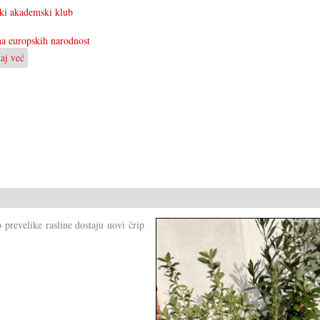
ki akademski klub
a europskih narodnost
taj već
o
Hajszan
u
odboru
MEN-
a
 prevelike rasline dostaju novi črip