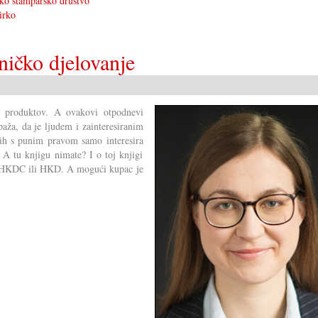
ko štamparsko društvo
irko
ičko djelovanje
ih produktov. A ovakovi otpodnevi
aža, da je ljudem i zainteresiranim
jih s punim pravom samo interesira
 A tu knjigu nimate? I o toj knjigi
dao HKDC ili HKD. A mogući kupac je