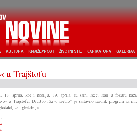
A
KULTURA
KNJIŽEVNOST
ŽIVOTNI STIL
KARIKATURA
GALERIJA
« u Trajštofu
, 18. aprila, kot i nedilju, 19. aprila, su šalni skeči stali u fokusu kazal
avov u Trajštofu. Društvo „Živo srebro” je sastavilo šarolik program za mla
gledateljice i gledatelje.
i:
a
z
of