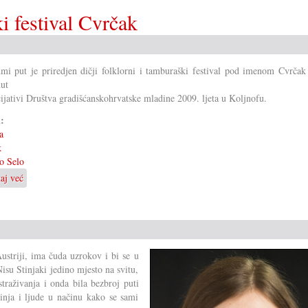
ki festival Cvrčak
mi put je priredjen dičji folklorni i tamburaški festival pod imenom Cvrčak 
ut
cijativi Društva gradišćanskohrvatske mladine 2009. ljeta u Koljnofu.
i:
a
k
o Selo
taj već
o
Dičji
folklorni
i
tamburaški
festival
Austriji, ima čuda uzrokov i bi se u
Cvrčak
su Stinjaki jedino mjesto na svitu,
straživanja i onda bila bezbroj puti
nja i ljude u načinu kako se sami