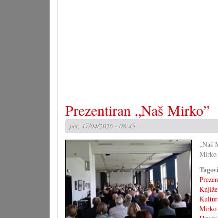
Presaditi
rasline
Prezentiran „Naš Mirko”
pet, 17/04/2026 - 08:45
„Naš M
Mirko 
Tagov
Prezen
Knjiže
Kultur
Mirko 