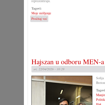
reprezentiraju.
Tagovi:
Moje mišljenje
Pročitaj već
o
Paradoks
poznatih
sel
Hajszan u odboru MEN-a
sri, 22/04/2026 - 10:28
Sofija
Breton
Tagov
Manjin
Politi
Hak