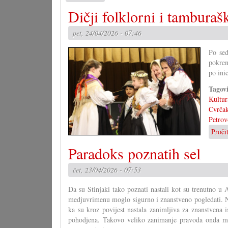
Parni
Dičji folklorni i tamburaš
valjak
rasprodao
pet, 24/04/2026 - 07:46
je
opet
Po sed
Hrvatsku
pokren
noć
po ini
Tagov
Kultur
Cvrča
Petrov
Proči
Paradoks poznatih sel
čet, 23/04/2026 - 07:53
Da su Stinjaki tako poznati nastali kot su trenutno u 
medjuvrimenu moglo sigurno i znanstveno pogledati. Ni
ka su kroz povijest nastala zanimljiva za znanstvena i
pohodjena. Takovo veliko zanimanje pravoda onda mi