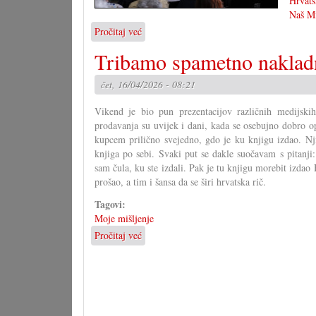
Hrvats
Naš M
Pročitaj već
o
Prezentiran
Tribamo spametno nakladn
„Naš
Mirko”
čet, 16/04/2026 - 08:21
Vikend je bio pun prezentacijov različnih medijsk
prodavanja su uvijek i dani, kada se osebujno dobro op
kupcem prilično svejedno, gdo je ku knjigu izdao. N
knjiga po sebi. Svaki put se dakle suočavam s pitanji:
sam čula, ku ste izdali. Pak je tu knjigu morebit iz
prošao, a tim i šansa da se širi hrvatska rič.
Tagovi:
Moje mišljenje
Pročitaj već
o
Tribamo
spametno
nakladničko
djelovanje