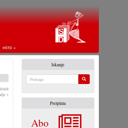
HŠTD
Iskanje
Pretraga
išnih
dje i
Pretplata
Abo