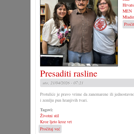
Hrvats
MEN
Mladin
Proči
Presaditi rasline
uto, 21/04/2026 - 07:21
Protuliće je pravo vrime da zanemarene ili jednostavno
i zemlju pun hranjivih tvari.
Tagovi:
Životni stil
Kroz ljeto kroz vrt
Pročitaj već
o