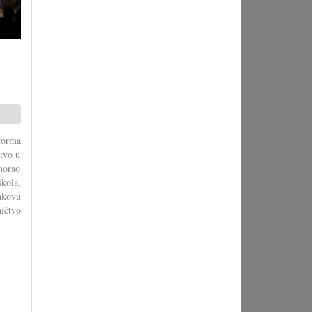
forma
stvo u
morao
škola,
akovu
ičtvo