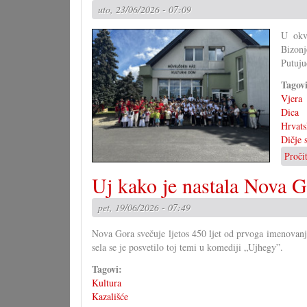
uto, 23/06/2026 - 07:09
U okvi
Bizonj
Putuju
Tagov
Vjera
Dica
Hrvats
Dičje 
Proči
Uj kako je nastala Nova 
pet, 19/06/2026 - 07:49
Nova Gora svečuje ljetos 450 ljet od prvoga imenovanja
sela se je posvetilo toj temi u komediji „Ujhegy”.
Tagovi:
Kultura
Kazališće