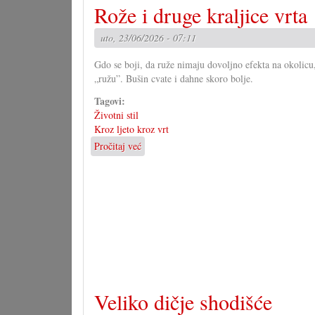
Rože i druge kraljice vrta
grupa
za
uto, 23/06/2026 - 07:11
novi
zakon
Gdo se boji, da ruže nimaju dovoljno efekta na okolicu, 
„ružu”. Bušin cvate i dahne skoro bolje.
Tagovi:
Životni stil
Kroz ljeto kroz vrt
Pročitaj već
o
Rože
i
druge
kraljice
vrta
Veliko dičje shodišće