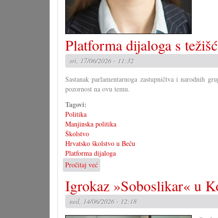
Platforma dijaloga s težiš
sri, 17/06/2026 - 11:32
Sastanak parlamentarnoga zastupničtva i narodnih grup
pozornost na ovu temu.
Tagovi:
Politika
Manjinska politika
Školstvo
Hrvatsko školstvo u Beču
Platforma dijaloga
Pročitaj već
o
Platforma
Igrokaz »Soboslikar« u K
dijaloga
s
ned, 14/06/2026 - 12:18
težišćem
na