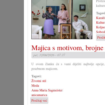
Profes
školstvu
kultur
Tagov
Kazali
Kultur
Koljno
Sobosl
Proči
Majica s motivom, brojne
pet, 12/06/2026 - 07:37
U ovom članku ću s vami dijeliti najbolje opcije
posebnom majicom.
Tagovi:
Životni stil
Moda
Anna Maria Sagmeister
anicamarica
Pročitaj već
o