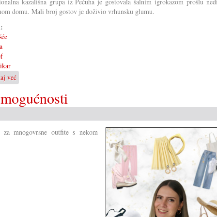
ionalna kazališna grupa iz Pečuha je gostovala šalnim igrokazom prošlu nedi
nom domu. Mali broj gostov je doživio vrhunsku glumu.
i:
šće
a
f
ikar
taj već
o
Igrokaz
 mogućnosti
»Soboslikar«
u
Koljnofu
, za mnogovrsne outfite s nekom