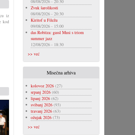
08/08/2026 - 20:30
Zvuk šarolikosti
08/08/2026 - 20:30
cu iz
Kiritof u Filežu
e kod
09/08/2026 - 15:00
das Robitza: gassl Musi s triom
summer jazz
12/08/2026 - 18:30
>> već
Misečna arhiva
kolovoz 2026
(27)
srpanj 2026
(60)
lipanj 2026
(62)
svibanj 2026
(93)
travanj 2026
(63)
ožujak 2026
(73)
>> već