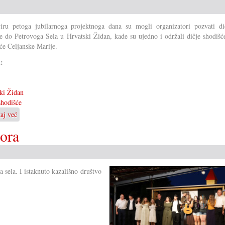
ru petoga jubilarnoga projektnoga dana su mogli organizatori pozvati di
e do Petrovoga Sela u Hrvatski Židan, kade su ujedno i održali dičje shodišć
će Celjanske Marije.
i:
ki Židan
shodišće
taj već
o
Veliko
Gora
dičje
shodišće
 sela. I istaknuto kazališno društvo