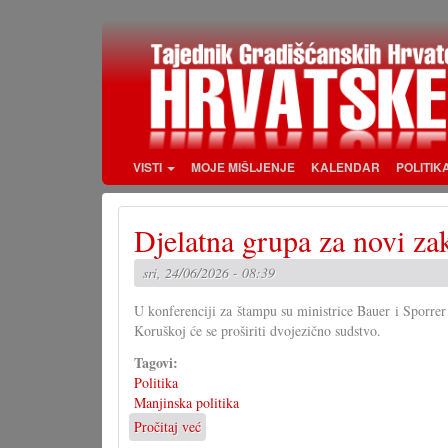
Skoči
na
glavni
sadržaj
VISTI
MOJE MIŠLJENJE
KALENDAR
POLITIK
Djelatna grupa za novi za
sri, 24/06/2026 - 08:39
U konferenciji za štampu su ministrice Bauer i Sporrer
Koruškoj će se proširiti dvojezično sudstvo.
Tagovi:
Politika
Manjinska politika
Pročitaj već
o
Djelatna