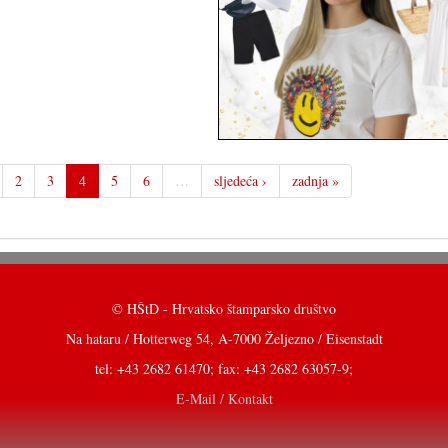
2
3
4
5
6
…
sljedeća ›
zadnja »
© HŠtD - Hrvatsko štamparsko društvo
Na hataru / Hotterweg 54, A-7000 Željezno / Eisenstadt
tel: +43 2682 61470; fax: +43 2682 63057-9;
E-Mail / Kontakt