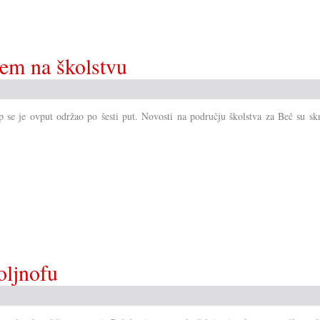
era
u
Savjetu!?
ćem na školstvu
 se je ovput održao po šesti put. Novosti na području školstva za Beč su skr
oljnofu