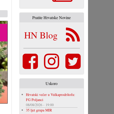
Pratite Hrvatske Novine
HN Blog
Uskoro
Hrvatski večer u Vulkaprodrštofu:
FG Poljanci
08/08/2026 - 19:00
35 ljet grupa MIR