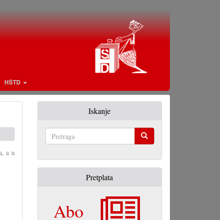
HŠTD
Iskanje
Pretraga
a, a u
Pretplata
Abo