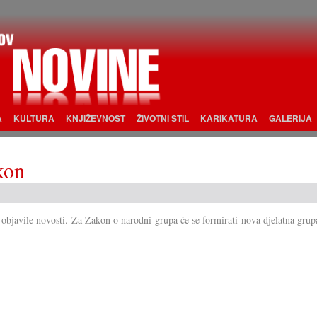
A
KULTURA
KNJIŽEVNOST
ŽIVOTNI STIL
KARIKATURA
GALERIJA
kon
 objavile novosti. Za Zakon o narodni grupa će se formirati nova djelatna grup