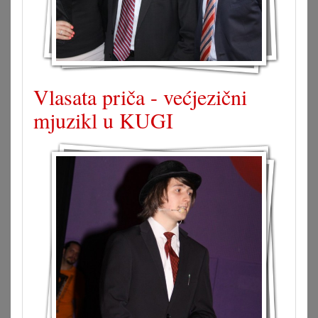
Vlasata priča - većjezični
mjuzikl u KUGI