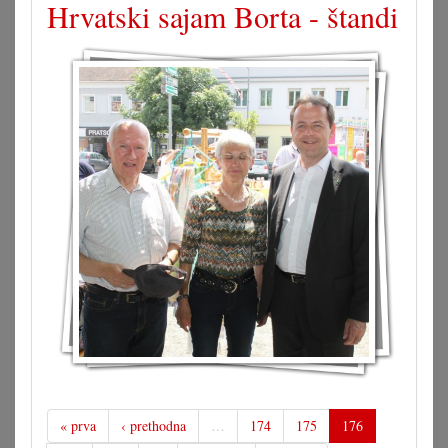
Hrvatski sajam Borta - štandi
« prva
‹ prethodna
…
174
175
176