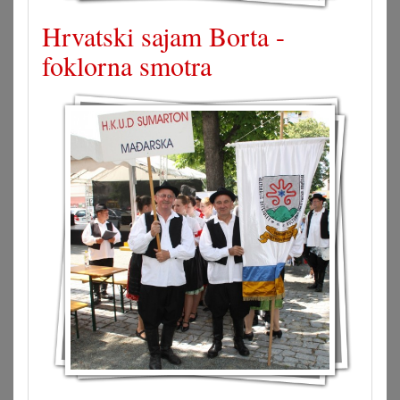
Hrvatski sajam Borta -
foklorna smotra