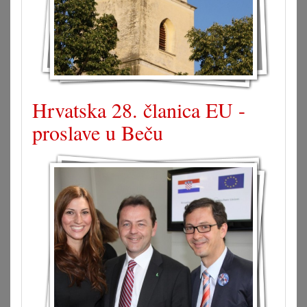
Hrvatska 28. članica EU -
proslave u Beču