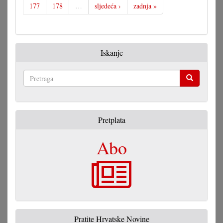
177
178
…
sljedeća ›
zadnja »
Iskanje
Pretraga
Pretplata
Abo
Pratite Hrvatske Novine