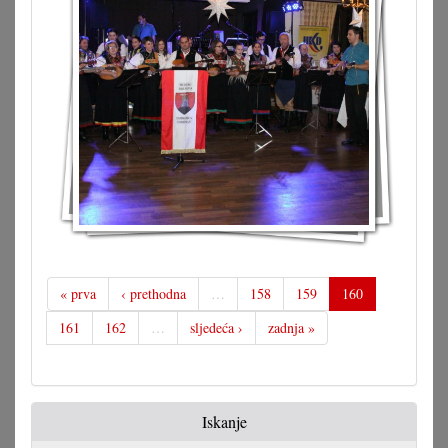
« prva
‹ prethodna
…
158
159
160
161
162
…
sljedeća ›
zadnja »
Iskanje