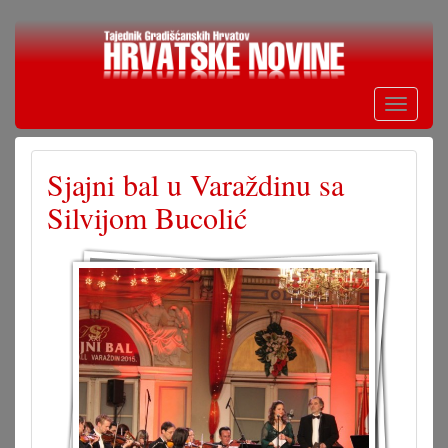
Skoči
na
glavni
sadržaj
Toggle
navigati
Sjajni bal u Varaždinu sa
Silvijom Bucolić