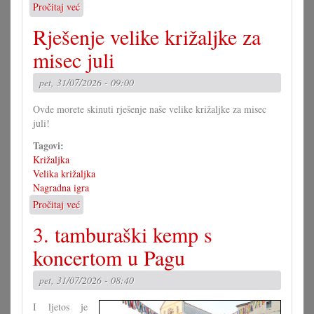
Pročitaj već
o
Jubilarna
Rješenje velike križaljke za
predstava
umočkoga
misec juli
pira
pet, 31/07/2026 - 09:00
Ovde morete skinuti rješenje naše velike križaljke za misec
juli!
Tagovi:
Križaljka
Velika križaljka
Nagradna igra
Pročitaj već
o
Rješenje
3. tamburaški kemp s
velike
križaljke
koncertom u Pagu
za
misec
pet, 31/07/2026 - 08:40
juli
I ljetos je