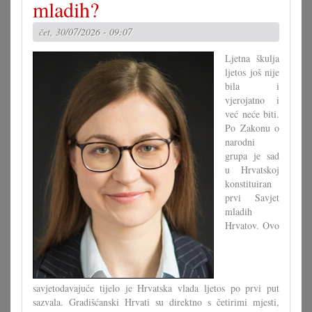
mladih?
s
koncertom
čet, 30/07/2026 - 09:07
u
Pagu
Ljetna škulja
ljetos još nije
bila i
vjerojatno i
već neće biti.
Po Zakonu o
narodni
grupa je sad
u Hrvatskoj
konstituiran
prvi Savjet
mladih
Hrvatov. Ovo
savjetodavajuće tijelo je Hrvatska vlada ljetos po prvi put
sazvala. Gradišćanski Hrvati su direktno s četirimi mjesti,