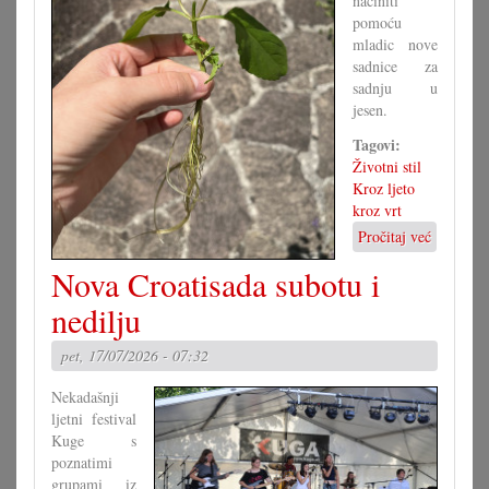
načiniti
pomoću
mladic nove
sadnice za
sadnju u
jesen.
Tagovi:
Životni stil
Kroz ljeto
kroz vrt
Pročitaj već
o
Vegetati
Nova Croatisada subotu i
razmnoža
nedilju
pet, 17/07/2026 - 07:32
Nekadašnji
ljetni festival
Kuge s
poznatimi
grupami iz