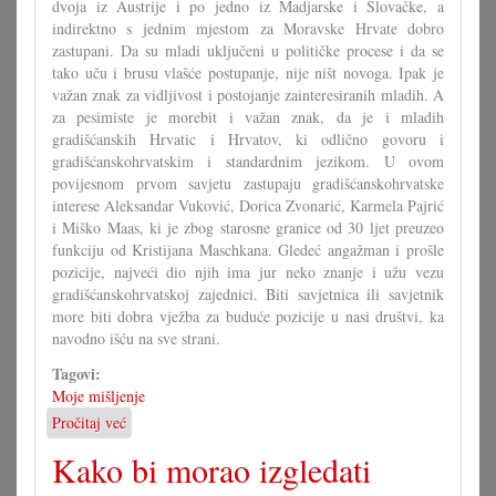
dvoja iz Austrije i po jedno iz Madjarske i Slovačke, a
indirektno s jednim mjestom za Moravske Hrvate dobro
zastupani. Da su mladi uključeni u političke procese i da se
tako uču i brusu vlašće postupanje, nije ništ novoga. Ipak je
važan znak za vidljivost i postojanje zainteresiranih mladih. A
za pesimiste je morebit i važan znak, da je i mladih
gradišćanskih Hrvatic i Hrvatov, ki odlično govoru i
gradišćanskohrvatskim i standardnim jezikom. U ovom
povijesnom prvom savjetu zastupaju gradišćanskohrvatske
interese Aleksandar Vuković, Dorica Zvonarić, Karmela Pajrić
i Miško Maas, ki je zbog starosne granice od 30 ljet preuzeo
funkciju od Kristijana Maschkana. Gledeć angažman i prošle
pozicije, najveći dio njih ima jur neko znanje i užu vezu
gradišćanskohrvatskoj zajednici. Biti savjetnica ili savjetnik
more biti dobra vježba za buduće pozicije u nasi društvi, ka
navodno išću na sve strani.
Tagovi:
Moje mišljenje
Pročitaj već
o
U
Kako bi morao izgledati
čem
more