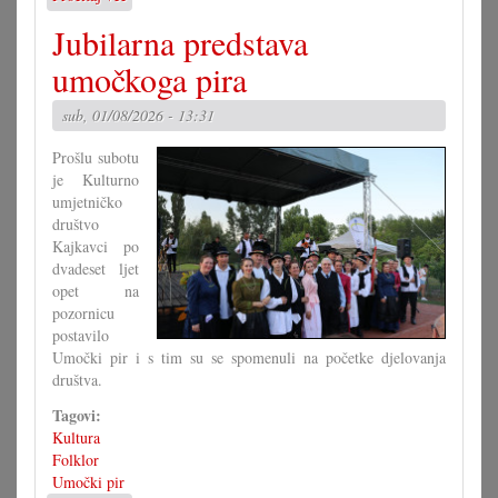
Kako
Jubilarna predstava
bi
morao
umočkoga pira
izgledati
Zakon
sub, 01/08/2026 - 13:31
o
narodni
Prošlu subotu
grupa?
je Kulturno
(II)
umjetničko
društvo
Kajkavci po
dvadeset ljet
opet na
pozornicu
postavilo
Umočki pir i s tim su se spomenuli na početke djelovanja
društva.
Tagovi:
Kultura
Folklor
Umočki pir