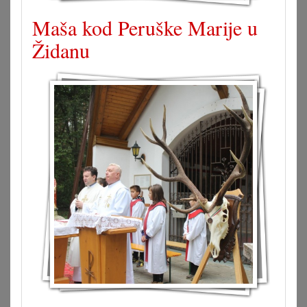
Maša kod Peruške Marije u
Židanu