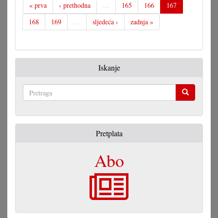
« prva
‹ prethodna
…
165
166
167
168
169
…
sljedeća ›
zadnja »
Iskanje
Pretraga
Pretplata
Abo