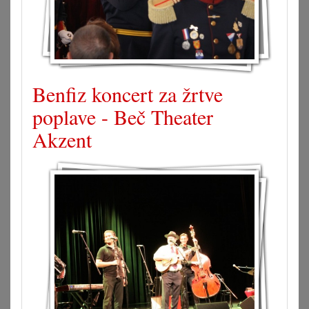
Benfiz koncert za žrtve
poplave - Beč Theater
Akzent