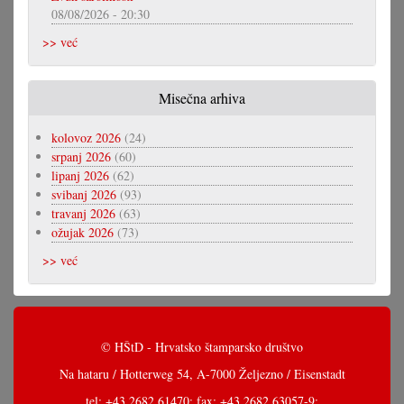
08/08/2026 - 20:30
>> već
Misečna arhiva
kolovoz 2026
(24)
srpanj 2026
(60)
lipanj 2026
(62)
svibanj 2026
(93)
travanj 2026
(63)
ožujak 2026
(73)
>> već
© HŠtD - Hrvatsko štamparsko društvo
Na hataru / Hotterweg 54, A-7000 Željezno / Eisenstadt
tel: +43 2682 61470; fax: +43 2682 63057-9;