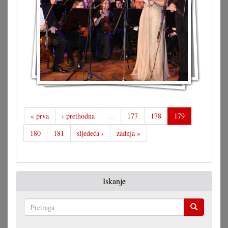
« prva
‹ prethodna
…
177
178
179
180
181
sljedeća ›
zadnja »
Iskanje
Pretraga