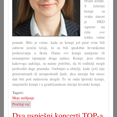
brojni kempi.
S četirimi
kempi za
svaku starost
je HKD
sigurno na
čelu ove
toliko važne
ponude. Bilo je vrime, kada su kempi još pred svim bili
zabavni jezični tečaji, ki su bili spodobni hrvatskomu
podučavanju u škola. Danas ovi kempi namjerno ili
nenamjerno ispunjuju druge zadaće. Kempi, prez obzira
kakovoga sadržaja, su naime potribni, da bi roditelji mogli
prebroditi duge praznike. Osebujno u obitelji, kade (još) nije
penzioniranih ili nezaposlenih ljudi, dica moraju bar misec
dan biti pod nadzorom drugih: To su onda športski kempi,
umjetnički kempi i u gradišćanskom slučaju hrvatski kempi.
Tagovi:
Moje mišljenje
Pročitaj već
o
Hrvatski
Dva uspješni koncerti TOP-a
kempi