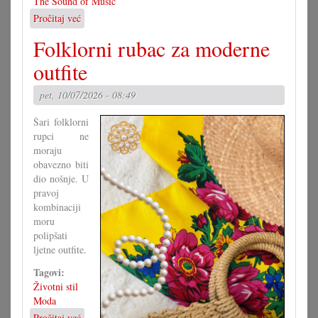
The Sound of Music
Pročitaj već
o
Američki
Folklorni rubac za moderne
hit
na
outfite
mjenovskoj
pozornici
pet, 10/07/2026 - 08:49
Šari folklorni
rupci ne
moraju
obavezno biti
dio nošnje. U
pravoj
kombinaciji
moru
polipšati
ljetne outfite.
Tagovi:
Životni stil
Moda
Pročitaj već
o