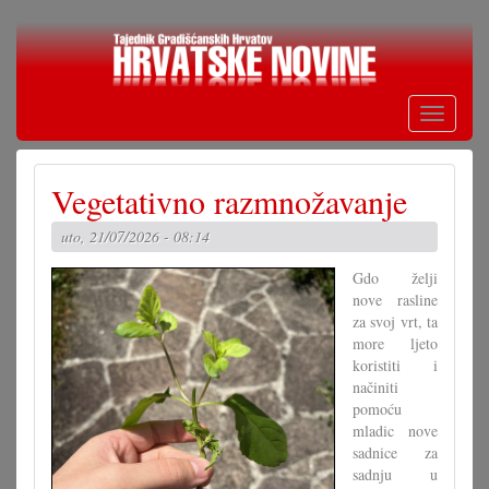
Skoči
na
glavni
sadržaj
Toggle
navigati
Vegetativno razmnožavanje
uto, 21/07/2026 - 08:14
Gdo želji
nove rasline
za svoj vrt, ta
more ljeto
koristiti i
načiniti
pomoću
mladic nove
sadnice za
sadnju u