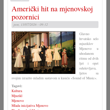
Dva
Američki hit na mjenovskoj
uspješni
koncerti
pozornici
TOP-
a
pon, 13/07/2026 - 09:12
Glavno
hrvatsko selo
mjuziklov
Mjenovo u
uhodanom
ritmu od dvih
ljet i opet
oduševljava,
ljetos sa
svojim izrazito mladim sastavom u kusiću »Sound of Music«.
Tagovi:
Kultura
Mjuzikl
Mjenovo
Mlada inicijativa Mjenovo