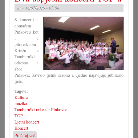
važan
uto, 14/07/2026 - 07:08
temelj
S koncerti u
domaćem
Pinkovcu kot
i u
pitoresknom
Krtežu je
Tamburaški
orkestar i
zbor
Pinkovac završio ljetnu sezonu a ujedno najavljuje jubilarno
ljeto.
Tagovi:
Kultura
muzika
Tamburaški orkestar Pinkovac
TOP
Ljetni koncert
Koncert
Pročitaj već
o