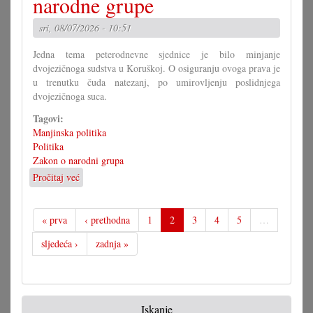
narodne grupe
odgovore
sri, 08/07/2026 - 10:51
Jedna tema peterodnevne sjednice je bilo minjanje
dvojezičnoga sudstva u Koruškoj. O osiguranju ovoga prava je
u trenutku čuda natezanj, po umirovljenju poslidnjega
dvojezičnoga suca.
Tagovi:
Manjinska politika
Politika
Zakon o narodni grupa
Pročitaj već
o
Maraton
u
parlamentu
« prva
‹ prethodna
1
2
3
4
5
…
i
sljedeća ›
zadnja »
za
narodne
grupe
Iskanje