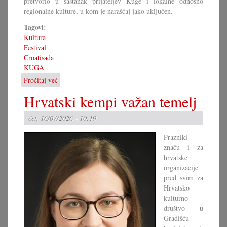
pretvorio u sastanak prijateljev Kuge i lokalne odnosno
regionalne kulture, u kom je narašćaj jako uključen.
Tagovi:
Kultura
Festival
Croatisada
KUGA
Pročitaj već
o
Nova
Hrvatski kempi važan temelj
Croatisada
subotu
čet, 16/07/2026 - 10:19
i
nedilju
Prazniki
značu i za
hrvatske
organizacije
pred svim za
Hrvatsko
kulturno
društvo u
Gradišću