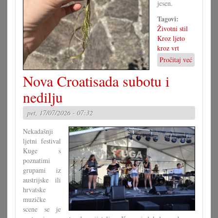
jesen.
Tagovi:
Životni stil
Kroz ljeto
kroz vrt
Pročitaj već
o
Vegetati
Nova Croatisada subotu i
razmnoža
nedilju
pet, 17/07/2026 - 07:32
Nekadašnji
ljetni festival
Kuge s
poznatimi
grupami iz
austrijske ili
hrvatske
muzičke
scene se je