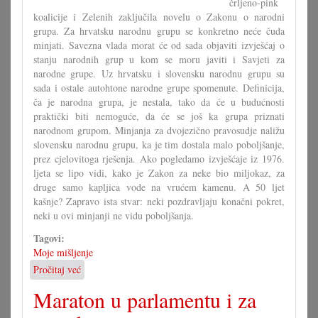
črljeno-pink
koalicije i Zelenih zaključila novelu o Zakonu o narodni
grupa. Za hrvatsku narodnu grupu se konkretno neće čuda
minjati. Savezna vlada morat će od sada objaviti izvješćaj o
stanju narodnih grup u kom se moru javiti i Savjeti za
narodne grupe. Uz hrvatsku i slovensku narodnu grupu su
sada i ostale autohtone narodne grupe spomenute. Definicija,
ča je narodna grupa, je nestala, tako da će u budućnosti
praktički biti nemoguće, da će se još ka grupa priznati
narodnom grupom. Minjanja za dvojezično pravosudje naližu
slovensku narodnu grupu, ka je tim dostala malo poboljšanje,
prez cjelovitoga rješenja. Ako pogledamo izvješćaje iz 1976.
ljeta se lipo vidi, kako je Zakon za neke bio miljokaz, za
druge samo kapljica vode na vrućem kamenu. A 50 ljet
kašnje? Zapravo ista stvar: neki pozdravljaju konačni pokret,
neki u ovi minjanji ne vidu poboljšanja.
Tagovi:
Moje mišljenje
Pročitaj već
o
Zakon
Maraton u parlamentu i za
mora
dati