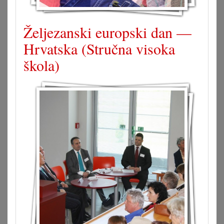
Željezanski europski dan —
Hrvatska (Stručna visoka
škola)