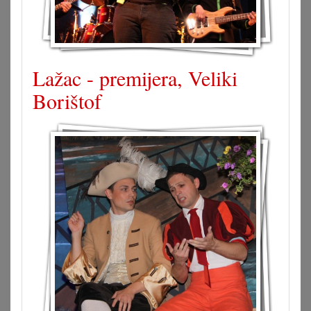
Lažac - premijera, Veliki
Borištof