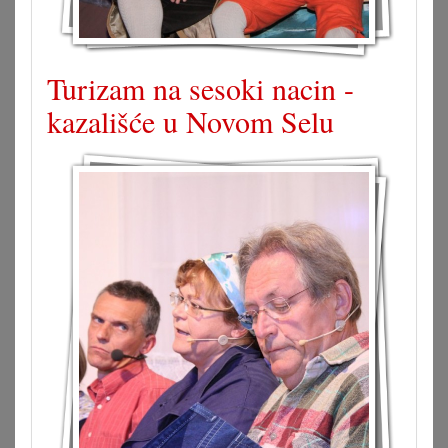
Turizam na sesoki nacin -
kazališće u Novom Selu