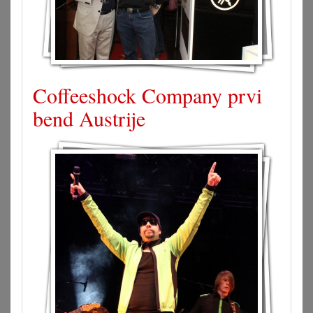
Coffeeshock Company prvi
bend Austrije