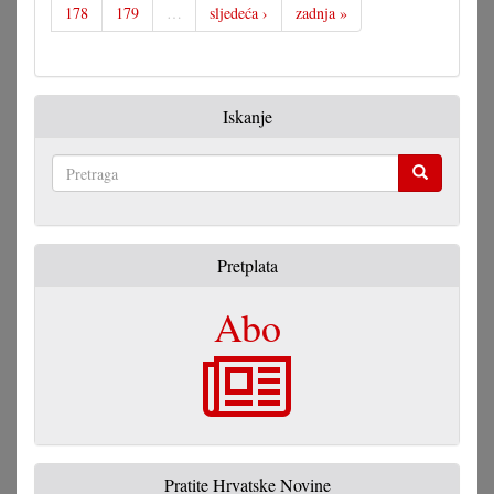
178
179
…
sljedeća ›
zadnja »
Iskanje
Pretraga
Pretplata
Abo
Pratite Hrvatske Novine