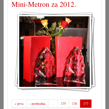
Mini-Metron za 2012.
« prva
‹ prethodna
…
175
176
177