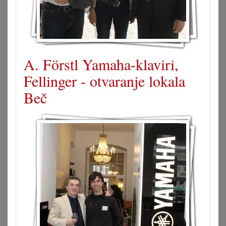
A. Förstl Yamaha-klaviri,
Fellinger - otvaranje lokala
Beč