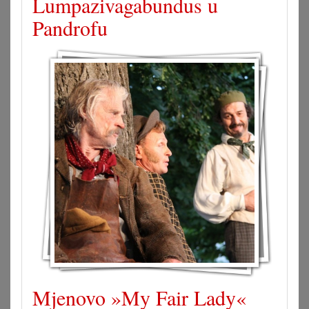
Lumpazivagabundus u
Pandrofu
Mjenovo »My Fair Lady«