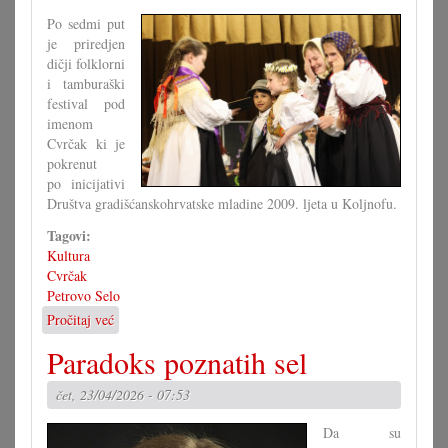
noć
Po sedmi put
je priredjen
dičji folklorni
i tamburaški
festival pod
imenom
Cvrčak ki je
pokrenut
po inicijativi
Društva gradišćanskohrvatske mladine 2009. ljeta u Koljnofu.
Tagovi:
Kultura
Cvrčak
Petrovo Selo
Pročitaj već
o
Dičji
Paradoks poznatih sel
folklorni
i
čet, 23/04/2026 - 07:53
tamburaški
festival
Da su
Cvrčak