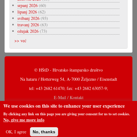
srpanj 2026
(60)
lipanj 2026
(62)
svibanj 2026
(93)
travanj 2026
(63)
ožujak 2026
(73)
>> već
© HŠtD - Hrvatsko štamparsko društvo
Na hataru / Hotterweg 54, A-7000 Željezno / Eisenstadt
tel: +43 2682 61470; fax: +43 2682 63057-9;
E-Mail / Kontakt
We use cookies on this site to enhance your user experience
By clicking any link on this page you are giving your consent for us to set cookies.
No, give me more info
OK, I agree
No, thanks