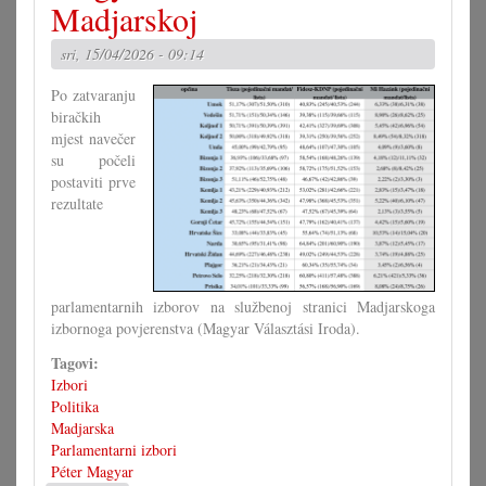
nakladničko
Madjarskoj
djelovanje
sri, 15/04/2026 - 09:14
Po zatvaranju
biračkih
mjest navečer
su počeli
postaviti prve
rezultate
parlamentarnih izborov na službenoj stranici Madjarskoga
izbornoga povjerenstva (Magyar Választási Iroda).
Tagovi:
Izbori
Politika
Madjarska
Parlamentarni izbori
Péter Magyar