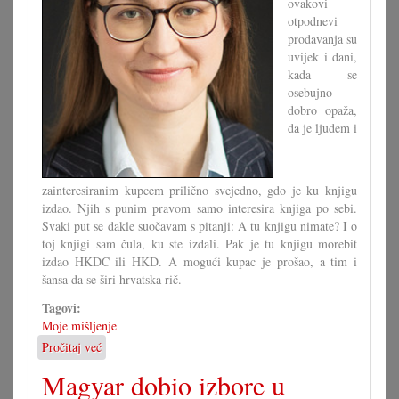
ovakovi
otpodnevi
prodavanja su
uvijek i dani,
kada se
osebujno
dobro opaža,
da je ljudem i
zainteresiranim kupcem prilično svejedno, gdo je ku knjigu
izdao. Njih s punim pravom samo interesira knjiga po sebi.
Svaki put se dakle suočavam s pitanji: A tu knjigu nimate? I o
toj knjigi sam čula, ku ste izdali. Pak je tu knjigu morebit
izdao HKDC ili HKD. A mogući kupac je prošao, a tim i
šansa da se širi hrvatska rič.
Tagovi:
Moje mišljenje
Pročitaj već
o
Tribamo
Magyar dobio izbore u
spametno