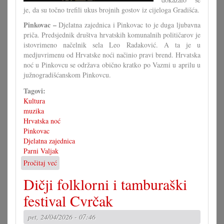
je, da su točno trefili ukus brojnih gostov iz cijeloga Gradišća.
Pinkovac –
Djelatna zajednica i Pinkovac to je duga ljubavna
priča. Predsjednik društva hrvatskih komunalnih političarov je
istovrimeno načelnik sela Leo Radaković. A ta je u
medjuvrimenu od Hrvatske noći načinio pravi brend. Hrvatska
noć u Pinkovcu se održava obično kratko po Vazmi u aprilu u
južnogradišćanskom Pinkovcu.
Tagovi:
Kultura
muzika
Hrvatska noć
Pinkovac
Djelatna zajednica
Parni Valjak
Pročitaj već
o
Parni
Dičji folklorni i tamburaški
valjak
rasprodao
festival Cvrčak
je
opet
pet, 24/04/2026 - 07:46
Hrvatsku