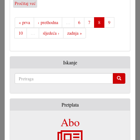
Pročitaj već
o
Magyar
dobio
izbore
« prva
‹ prethodna
…
6
7
8
9
u
10
…
sljedeća ›
zadnja »
Madjarskoj
Iskanje
Pretraga
Pretplata
Abo