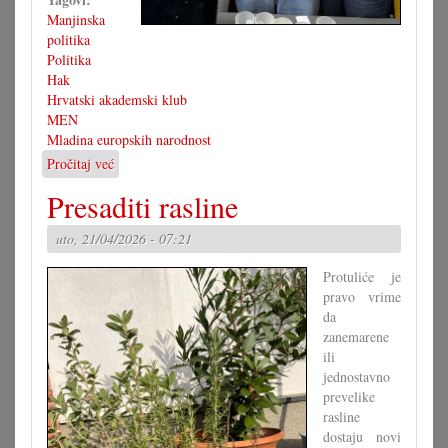
Manjinska
politika
Politika
Hak
Hrvatski akademski klub
MEN
Mladina europskih narodnost
Pročitaj već
o
Hajszan
Presaditi rasline
u
odboru
uto, 21/04/2026 - 07:21
MEN-
a
Protuliće je
pravo vrime
da
zanemarene
ili
jednostavno
prevelike
rasline
dostaju novi