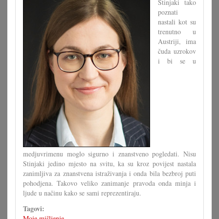
Stinjaki tako
poznati
nastali kot su
trenutno u
Austriji, ima
čuda uzrokov
i bi se u
medjuvrimenu moglo sigurno i znanstveno pogledati. Nisu
Stinjaki jedino mjesto na svitu, ka su kroz povijest nastala
zanimljiva za znanstvena istraživanja i onda bila bezbroj puti
pohodjena. Takovo veliko zanimanje pravoda onda minja i
ljude u načinu kako se sami reprezentiraju.
Tagovi:
Moje mišljenje