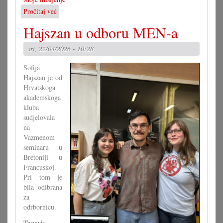
Pročitaj već
o
Paradoks
Hajszan u odboru MEN-a
poznatih
sel
sri, 22/04/2026 - 10:28
Sofija
Hajszan je od
Hrvatskoga
akademskoga
kluba
sudjelovala
na
Vazmenom
seminaru u
Bretoniji u
Francuskoj.
Pri tom je
bila odibrana
za
odrbornicu.
Tagovi: