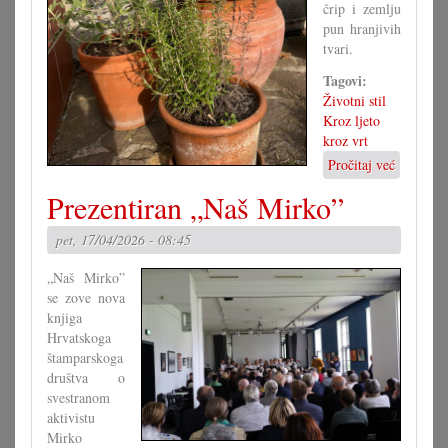
črip i zemlju
pun hranjivih
tvari.
Tagovi:
Životni stil
Kroz ljeto
kroz vrt
Pročitaj već
o
Presaditi
Prezentiran „Naš Mirko”
rasline
pet, 17/04/2026 - 08:45
„Naš Mirko”
se zove nova
knjiga
Hrvatskoga
štamparskoga
društva o
svestranom
aktivistu
Mirko