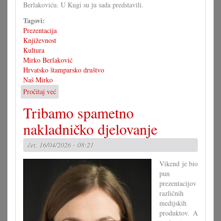
Berlakoviću. U Kugi su ju sada predstavili.
Tagovi:
Prezentacija
Književnost
Kultura
Mirko Berlaković
Hrvatsko štamparsko društvo
Naš Mirko
Pročitaj već
o
Prezentiran
Tribamo spametno
„Naš
Mirko”
nakladničko djelovanje
čet, 16/04/2026 - 08:21
Vikend je bio
pun
prezentacijov
različnih
medijskih
produktov. A