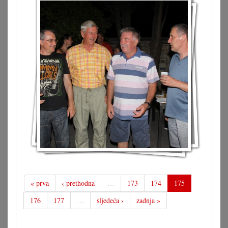
« prva
‹ prethodna
…
173
174
175
176
177
…
sljedeća ›
zadnja »