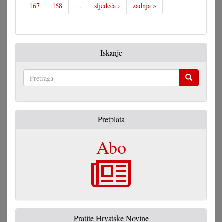
167
168
…
sljedeća ›
zadnja »
Iskanje
Pretraga
Pretplata
Abo
Pratite Hrvatske Novine