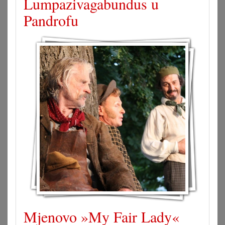
Lumpazivagabundus u
Pandrofu
Mjenovo »My Fair Lady«