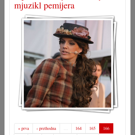
mjuzikl pemijera
« prva
‹ prethodna
…
164
165
166