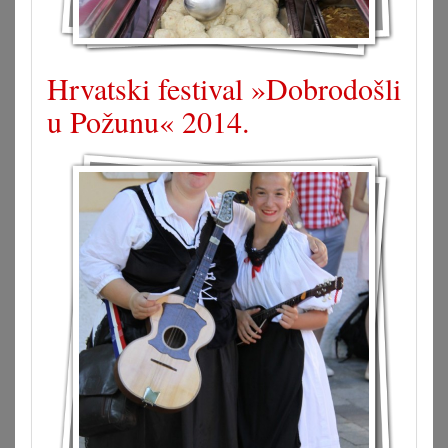
Hrvatski festival »Dobrodošli
u Požunu« 2014.