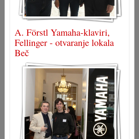
A. Förstl Yamaha-klaviri,
Fellinger - otvaranje lokala
Beč