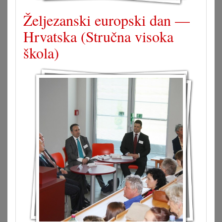
Željezanski europski dan —
Hrvatska (Stručna visoka
škola)