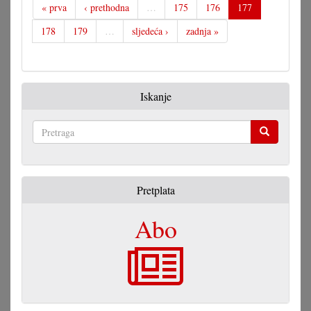
« prva
‹ prethodna
…
175
176
177
178
179
…
sljedeća ›
zadnja »
Iskanje
Pretraga
Pretplata
Abo