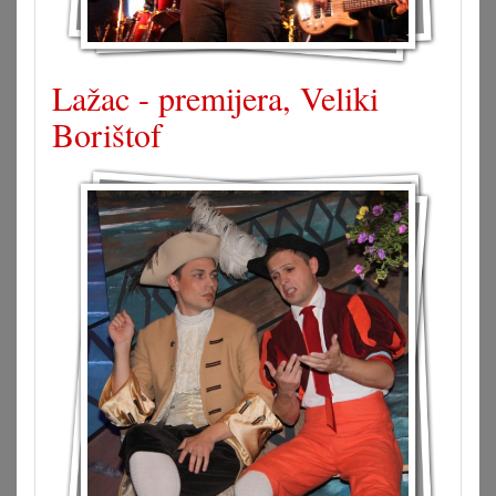
Lažac - premijera, Veliki
Borištof