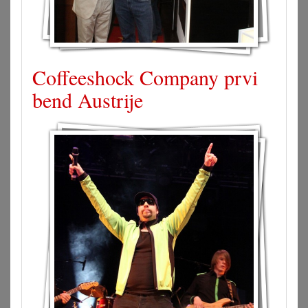
Coffeeshock Company prvi
bend Austrije