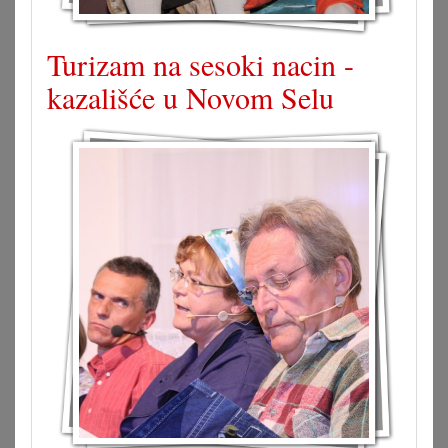
Turizam na sesoki nacin -
kazališće u Novom Selu