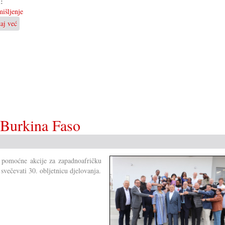
i:
išljenje
taj već
o
Zač
gledati
Euroviziju?
 Burkina Faso
e pomoćne akcije za zapadnoafričku
svečevati 30. obljetnicu djelovanja.