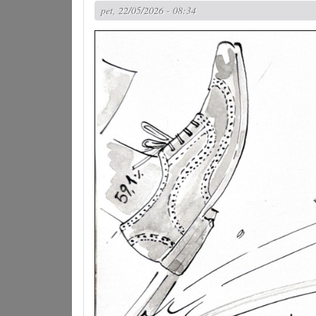
pet, 22/05/2026 - 08:34
20.
jubilej