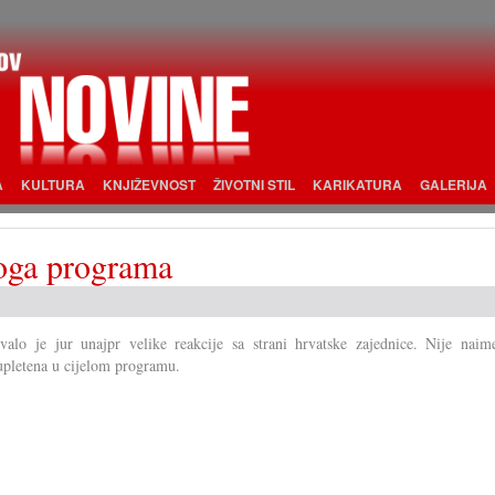
A
KULTURA
KNJIŽEVNOST
ŽIVOTNI STIL
KARIKATURA
GALERIJA
koga programa
valo je jur unajpr velike reakcije sa strani hrvatske zajednice. Nije naim
upletena u cijelom programu.