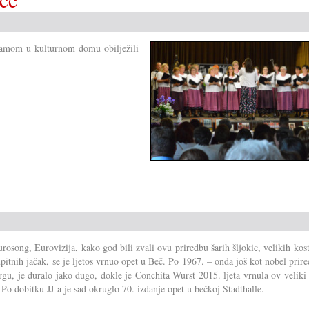
ramom u kulturnom domu obilježili
rosong, Eurovizija, kako god bili zvali ovu priredbu šarih šljokic, velikih ko
upitnih jačak, se je ljetos vrnuo opet u Beč. Po 1967. – onda još kot nobel prir
gu, je duralo jako dugo, dokle je Conchita Wurst 2015. ljeta vrnula ov velik
 Po dobitku JJ-a je sad okruglo 70. izdanje opet u bečkoj Stadthalle.