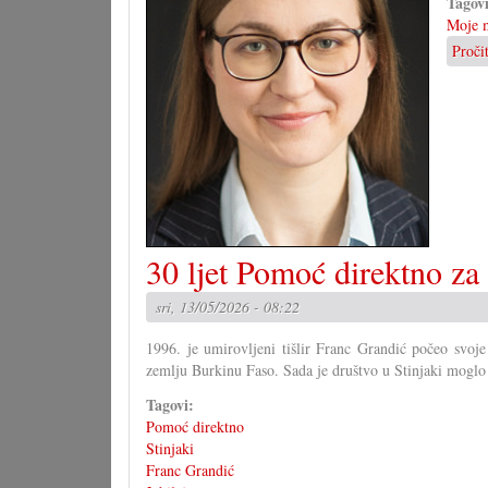
Tagov
Moje m
Proči
30 ljet Pomoć direktno za
sri, 13/05/2026 - 08:22
1996. je umirovljeni tišlir Franc Grandić počeo svoj
zemlju Burkinu Faso. Sada je društvo u Stinjaki moglo 
Tagovi:
Pomoć direktno
Stinjaki
Franc Grandić