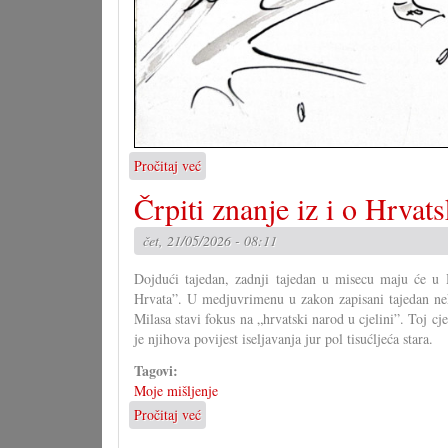
Pročitaj već
o
Karikatura,
Črpiti znanje iz i o Hrvats
22.5.2026.
čet, 21/05/2026 - 08:11
Dojdući tajedan, zadnji tajedan u misecu maju će u 
Hrvata”. U medjuvrimenu u zakon zapisani tajedan ne
Milasa stavi fokus na „hrvatski narod u cjelini”. Toj cje
je njihova povijest iseljavanja jur pol tisućljeća stara.
Tagovi:
Moje mišljenje
Pročitaj već
o
Črpiti