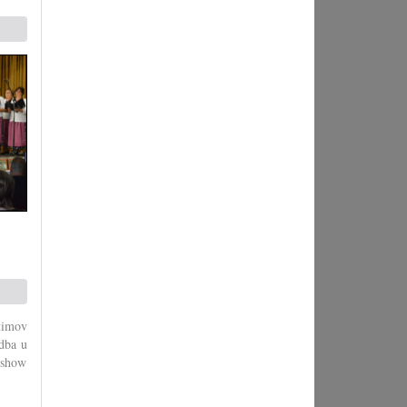
stimov
edba u
i show