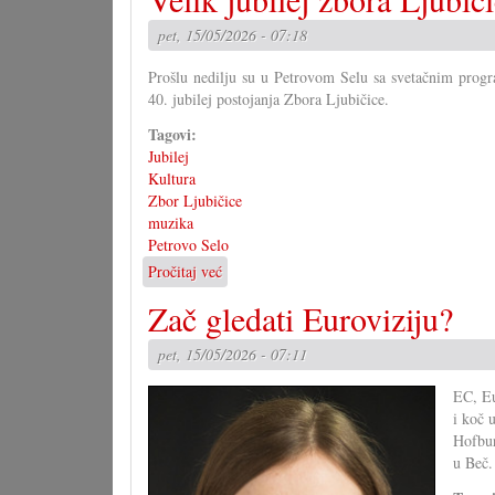
pet, 15/05/2026 - 07:18
Prošlu nedilju su u Petrovom Selu sa svetačnim prog
40. jubilej postojanja Zbora Ljubičice.
Tagovi:
Jubilej
Kultura
Zbor Ljubičice
muzika
Petrovo Selo
Pročitaj već
o
Velik
Zač gledati Euroviziju?
jubilej
zbora
pet, 15/05/2026 - 07:11
Ljubičice
EC, Eu
i koč 
Hofbur
u Beč.