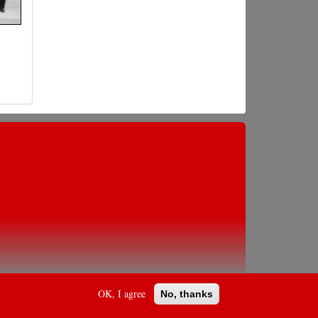
OK, I agree
No, thanks