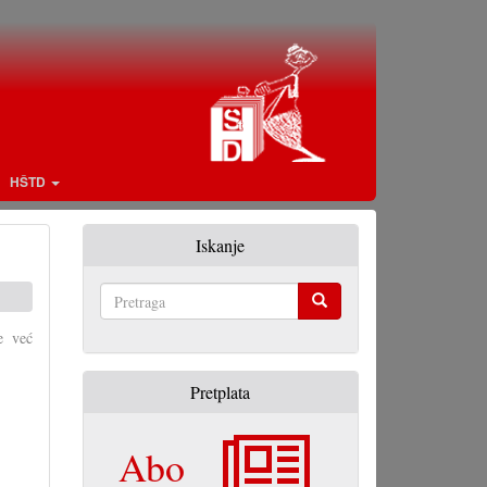
HŠTD
Iskanje
Pretraga
e već
Pretplata
Abo