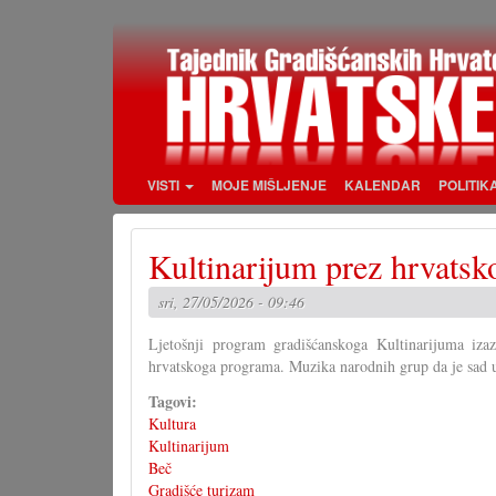
Skoči
na
glavni
sadržaj
VISTI
MOJE MIŠLJENJE
KALENDAR
POLITIK
Kultinarijum prez hrvats
sri, 27/05/2026 - 09:46
Ljetošnji program gradišćanskoga Kultinarijuma izaz
hrvatskoga programa. Muzika narodnih grup da je sad 
Tagovi:
Kultura
Kultinarijum
Beč
Gradišće turizam