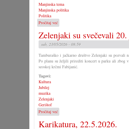
Manjinska tema
Manjinska politika
Politika
Pročitaj već
o
Kultinarijum
Zelenjaki su svečevali 20. 
prez
hrvatskoga
sub, 23/05/2026 - 08:59
programa
Tamburaško i jačkarno društvo Zelenjaki su pozvali n
Po planu su željili prirediti koncert u parku ali zbog v
seoskoj krčmi Fabijanić.
Tagovi:
Kultura
Jubilej
muzika
Zelenjaki
Gerištof
Pročitaj već
o
Zelenjaki
Karikatura, 22.5.2026.
su
svečevali