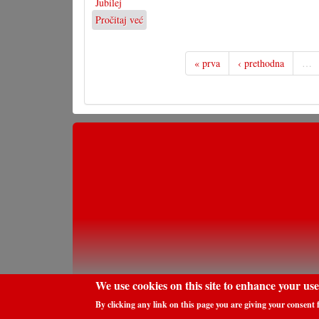
Jubilej
Pročitaj već
o
30
ljet
Pomoć
« prva
‹ prethodna
…
direktno
za
Burkina
Faso
We use cookies on this site to enhance your us
By clicking any link on this page you are giving your consent f