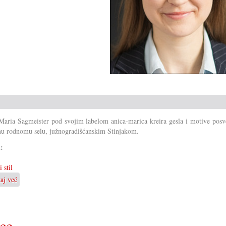
aria Sagmeister pod svojim labelom anica-marica kreira gesla i motive posv
u rodnomu selu, južnogradišćanskim Stinjakom.
i:
 stil
taj već
o
Sa
Stinjaki
u
svit
ice