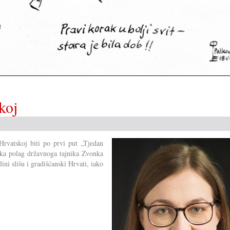
koj
Hrvatskoj biti po prvi put „Tjedan
ka polag državnoga tajnika Zvonka
lini slišu i gradišćanski Hrvati, iako