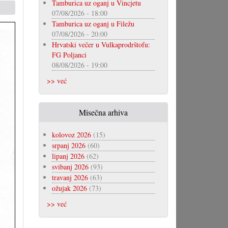
Tamburica uz oganj u Vincjetu
07/08/2026 - 18:00
Tamburica uz oganj u Filežu
07/08/2026 - 20:00
Hrvatski večer u Vulkaprodrštofu:
FG Poljanci
08/08/2026 - 19:00
>> već
Misečna arhiva
kolovoz 2026
(15)
srpanj 2026
(60)
lipanj 2026
(62)
svibanj 2026
(93)
travanj 2026
(63)
ožujak 2026
(73)
>> već