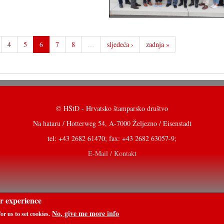
4
5
6
7
8
…
sljedeća ›
zadnja »
© HŠtD - Hrvatsko štamparsko društvo
Na hataru / Hotterweg 54, A-7000 Željezno / Eisenstadt
tel: +43 2682 61470; fax: +43 2682 63057-9;
E-Mail / Kontakt
er experience
No, give me more info
or us to set cookies.