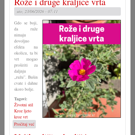
Rože i druge kraljice vrta
grupa
za
uto, 23/06/2026 - 07:11
novi
zakon
Gdo se boji,
da ruže
nimaju
dovoljno
efekta na
okolicu, ta bi
vrt mogao
proširiti za
daljnju
„ružu”. Bušin
cvate i dahne
skoro bolje.
Tagovi:
Životni stil
Kroz ljeto
kroz vrt
Pročitaj već
o
Rože