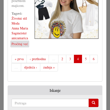
posebnom
majicom.
Tagovi:
Životni stil
Moda
Anna Maria
Sagmeister
anicamarica
Pročitaj već
o
Majica
s
motivom,
« prva
‹ prethodna
…
2
3
4
5
6
brojne
…
sljedeća ›
zadnja »
mogućnosti
Iskanje
Pretraga