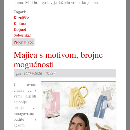
domu. Mali broj gostov je doživio vrhunsku glumu.
Tagovi:
Kazališće
Kultura
Koljnof
Soboslikar
Pročitaj već
o
Igrokaz
Majica s motivom, brojne
»Soboslikar«
u
mogućnosti
Koljnofu
pet, 12/06/2026 - 07:37
U ovom
članku ću s
vami dijeliti
najbolje
opcije, za
mnogovrsne
outfite s
nekom