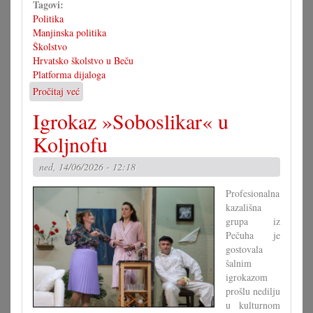
Tagovi:
Politika
Manjinska politika
Školstvo
Hrvatsko školstvo u Beču
Platforma dijaloga
Pročitaj već
o
Platforma
Igrokaz »Soboslikar« u
dijaloga
s
Koljnofu
težišćem
na
ned, 14/06/2026 - 12:18
školstvu
Profesionalna
kazališna
grupa iz
Pečuha je
gostovala
šalnim
igrokazom
prošlu nedilju
u kulturnom