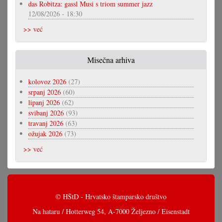
das Robitza: gassl Musi s triom summer jazz
12/08/2026 - 18:30
>> već
Misečna arhiva
kolovoz 2026
(27)
srpanj 2026
(60)
lipanj 2026
(62)
svibanj 2026
(93)
travanj 2026
(63)
ožujak 2026
(73)
>> već
© HŠtD - Hrvatsko štamparsko društvo
Na hataru / Hotterweg 54, A-7000 Željezno / Eisenstadt