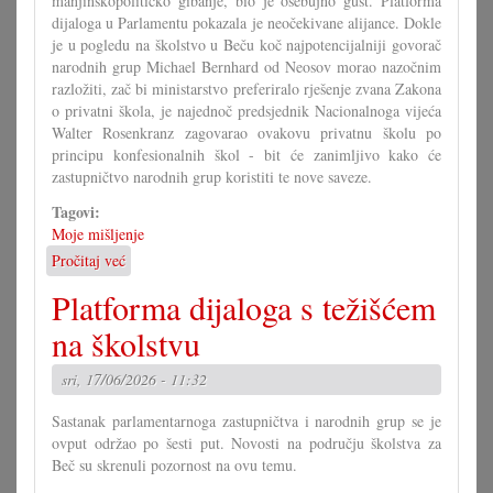
manjinskopolitičko gibanje, bio je osebujno gust. Platforma
dijaloga u Parlamentu pokazala je neočekivane alijance. Dokle
je u pogledu na školstvo u Beču koč najpotencijalniji govorač
narodnih grup Michael Bernhard od Neosov morao nazočnim
razložiti, zač bi ministarstvo preferiralo rješenje zvana Zakona
o privatni škola, je najednoč predsjednik Nacionalnoga vijeća
Walter Rosenkranz zagovarao ovakovu privatnu školu po
principu konfesionalnih škol - bit će zanimljivo kako će
zastupničtvo narodnih grup koristiti te nove saveze.
Tagovi:
Moje mišljenje
Pročitaj već
o
Počinje
Platforma dijaloga s težišćem
nova
era
na školstvu
u
Savjetu!?
sri, 17/06/2026 - 11:32
Sastanak parlamentarnoga zastupničtva i narodnih grup se je
ovput održao po šesti put. Novosti na području školstva za
Beč su skrenuli pozornost na ovu temu.