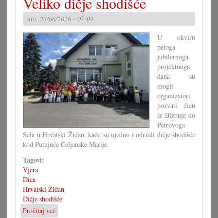
Veliko dičje shodišće
i
druge
uto, 23/06/2026 - 07:09
kraljice
vrta
U okviru
petoga
jubilarnoga
projektnoga
dana su
mogli
organizatori
pozvati dicu
iz Bizonje do
Petrovoga
Sela u Hrvatski Židan, kade su ujedno i održali dičje shodišće
kod Putujuće Celjanske Marije.
Tagovi:
Vjera
Dica
Hrvatski Židan
Dičje shodišće
Pročitaj već
o