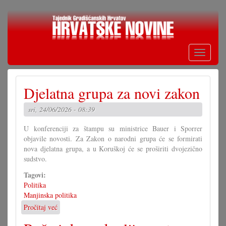
Skoči
na
glavni
sadržaj
Toggle
navigati
Djelatna grupa za novi zakon
sri, 24/06/2026 - 08:39
U konferenciji za štampu su ministrice Bauer i Sporrer
objavile novosti. Za Zakon o narodni grupa će se formirati
nova djelatna grupa, a u Koruškoj će se proširiti dvojezično
sudstvo.
Tagovi:
Politika
Manjinska politika
Pročitaj već
o
Djelatna