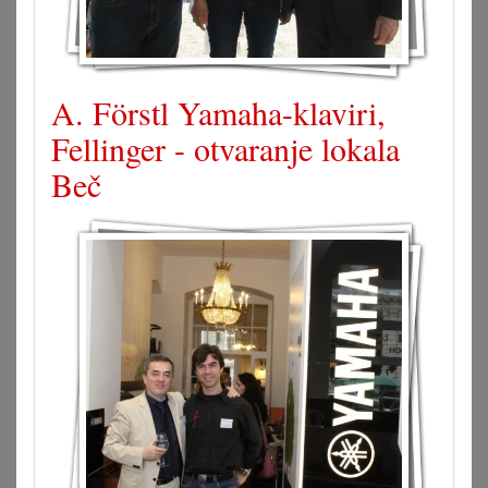
A. Förstl Yamaha-klaviri,
Fellinger - otvaranje lokala
Beč