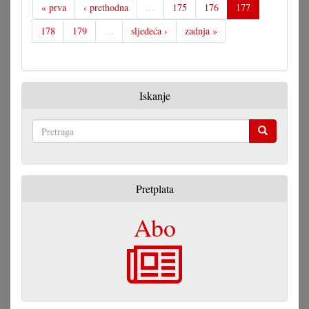
« prva
‹ prethodna
…
175
176
177
178
179
…
sljedeća ›
zadnja »
Iskanje
Pretraga
Pretplata
Abo