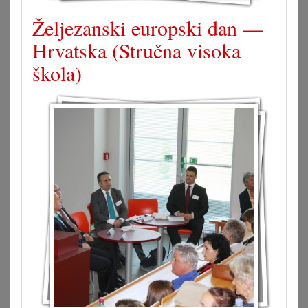
Željezanski europski dan —
Hrvatska (Stručna visoka
škola)