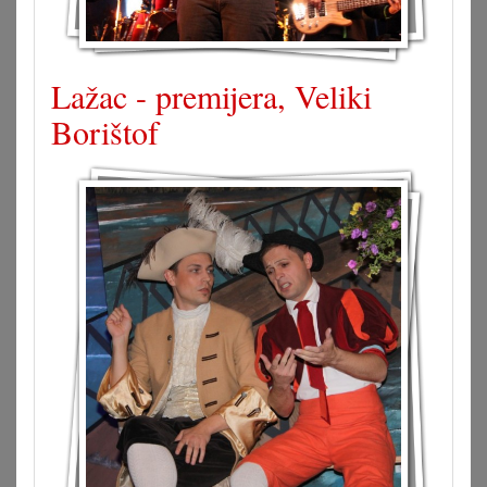
Lažac - premijera, Veliki
Borištof