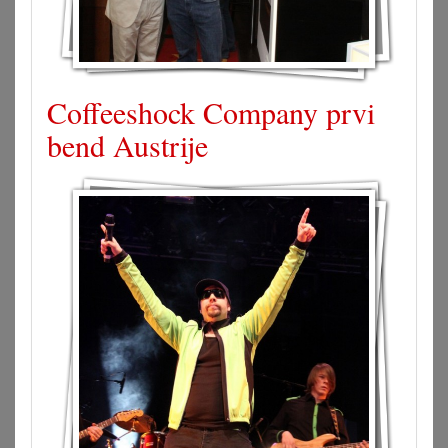
Coffeeshock Company prvi
bend Austrije