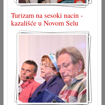
Turizam na sesoki nacin -
kazališće u Novom Selu