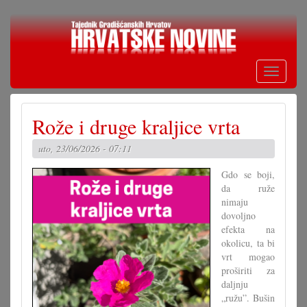
Skoči
na
glavni
sadržaj
Toggle
navigati
Rože i druge kraljice vrta
uto, 23/06/2026 - 07:11
Gdo se boji,
da ruže
nimaju
dovoljno
efekta na
okolicu, ta bi
vrt mogao
proširiti za
daljnju
„ružu”. Bušin