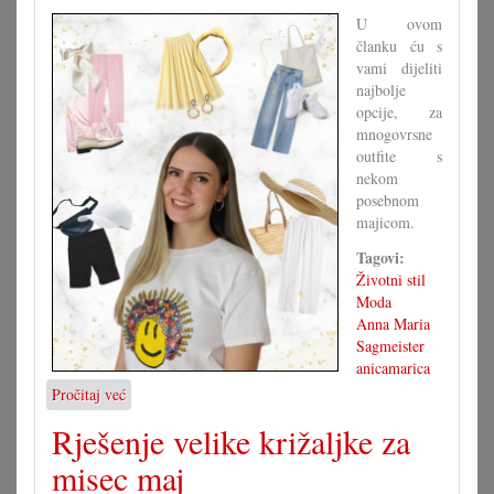
U ovom
članku ću s
vami dijeliti
najbolje
opcije, za
mnogovrsne
outfite s
nekom
posebnom
majicom.
Tagovi:
Životni stil
Moda
Anna Maria
Sagmeister
anicamarica
Pročitaj već
o
Majica
Rješenje velike križaljke za
s
motivom,
misec maj
brojne