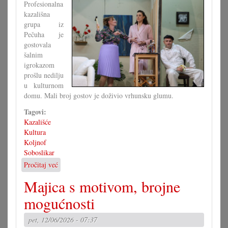
Profesionalna
kazališna
grupa iz
Pečuha je
gostovala
šalnim
igrokazom
prošlu nedilju
u kulturnom
domu. Mali broj gostov je doživio vrhunsku glumu.
Tagovi:
Kazališće
Kultura
Koljnof
Soboslikar
Pročitaj već
o
Igrokaz
Majica s motivom, brojne
»Soboslikar«
u
mogućnosti
Koljnofu
pet, 12/06/2026 - 07:37