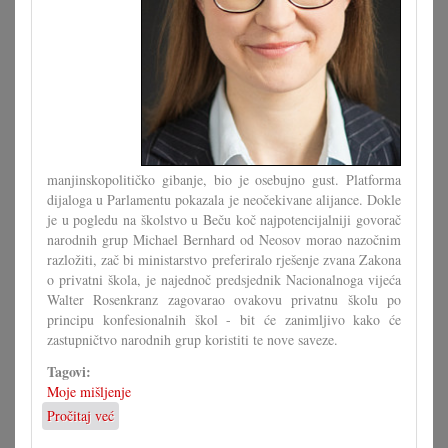
manjinskopolitičko gibanje, bio je osebujno gust. Platforma
dijaloga u Parlamentu pokazala je neočekivane alijance. Dokle
je u pogledu na školstvo u Beču koč najpotencijalniji govorač
narodnih grup Michael Bernhard od Neosov morao nazočnim
razložiti, zač bi ministarstvo preferiralo rješenje zvana Zakona
o privatni škola, je najednoč predsjednik Nacionalnoga vijeća
Walter Rosenkranz zagovarao ovakovu privatnu školu po
principu konfesionalnih škol - bit će zanimljivo kako će
zastupničtvo narodnih grup koristiti te nove saveze.
Tagovi:
Moje mišljenje
Pročitaj već
o
Počinje