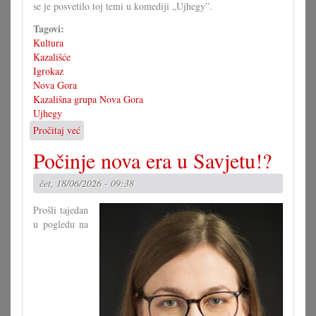
se je posvetilo toj temi u komediji „Ujhegy”.
Tagovi:
Kultura
Kazališće
Igrokaz
Nova Gora
Kazališna grupa Nova Gora
Ujhegy
Pročitaj već
o
Uj
Počinje nova era u Savjetu!?
kako
je
čet, 18/06/2026 - 09:38
nastala
Nova
Prošli tajedan
Gora
u pogledu na