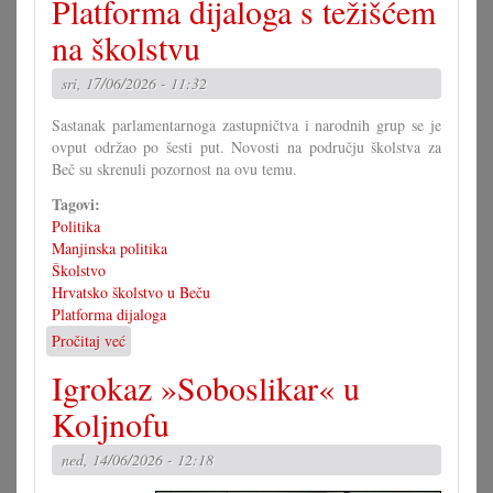
Platforma dijaloga s težišćem
nova
era
na školstvu
u
Savjetu!?
sri, 17/06/2026 - 11:32
Sastanak parlamentarnoga zastupničtva i narodnih grup se je
ovput održao po šesti put. Novosti na području školstva za
Beč su skrenuli pozornost na ovu temu.
Tagovi:
Politika
Manjinska politika
Školstvo
Hrvatsko školstvo u Beču
Platforma dijaloga
Pročitaj već
o
Platforma
Igrokaz »Soboslikar« u
dijaloga
s
Koljnofu
težišćem
na
ned, 14/06/2026 - 12:18
školstvu