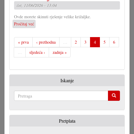
mogućnosti
čet, 11/06/2026 - 13:04
Ovde morete skinuti rješenje velike križaljke.
Pročitaj već
o
Rješenje
velike
križaljke
« prva
‹ prethodna
…
2
3
4
5
6
za
…
sljedeća ›
zadnja »
misec
maj
Iskanje
Pretraga
Pretplata