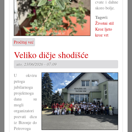
cvate i dahne
skoro bolje.
Tagovi:
Životni stil
Kroz ljeto
kroz vrt
Pročitaj već
o
Rože
Veliko dičje shodišće
i
druge
uto, 23/06/2026 - 07:09
kraljice
vrta
U okviru
petoga
jubilarnoga
projektnoga
dana su
mogli
organizatori
pozvati dicu
iz Bizonje do
Petrovoga