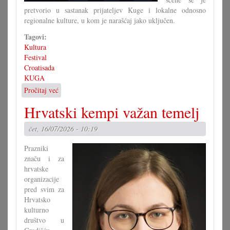
pretvorio u sastanak prijateljev Kuge i lokalne odnosno
regionalne kulture, u kom je narašćaj jako uključen.
Tagovi:
Kultura
Festival
Croatisada
KUGA
Pročitaj već
o
Nova
Hrvatski kempi važan temelj
Croatisada
subotu
čet, 16/07/2026 - 10:19
i
nedilju
Prazniki
značu i za
hrvatske
organizacije
pred svim za
Hrvatsko
kulturno
društvo u