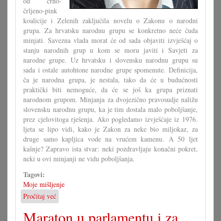
od črno-
črljeno-pink
koalicije i Zelenih zaključila novelu o Zakonu o narodni
grupa. Za hrvatsku narodnu grupu se konkretno neće čuda
minjati. Savezna vlada morat će od sada objaviti izvješćaj o
stanju narodnih grup u kom se moru javiti i Savjeti za
narodne grupe. Uz hrvatsku i slovensku narodnu grupu su
sada i ostale autohtone narodne grupe spomenute. Definicija,
ča je narodna grupa, je nestala, tako da će u budućnosti
praktički biti nemoguće, da će se još ka grupa priznati
narodnom grupom. Minjanja za dvojezično pravosudje naližu
slovensku narodnu grupu, ka je tim dostala malo poboljšanje,
prez cjelovitoga rješenja. Ako pogledamo izvješćaje iz 1976.
ljeta se lipo vidi, kako je Zakon za neke bio miljokaz, za
druge samo kapljica vode na vrućem kamenu. A 50 ljet
kašnje? Zapravo ista stvar: neki pozdravljaju konačni pokret,
neki u ovi minjanji ne vidu poboljšanja.
Tagovi:
Moje mišljenje
Pročitaj već
o
Zakon
Maraton u parlamentu i za
mora