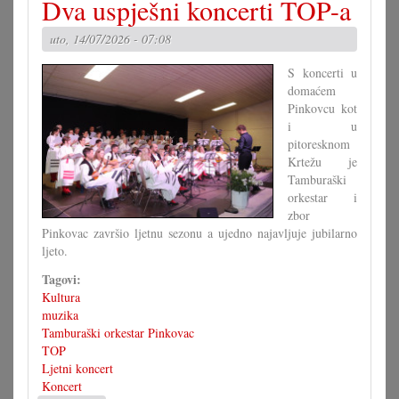
Dva uspješni koncerti TOP-a
kempi
važan
uto, 14/07/2026 - 07:08
temelj
S koncerti u
domaćem
Pinkovcu kot
i u
pitoresknom
Krtežu je
Tamburaški
orkestar i
zbor
Pinkovac završio ljetnu sezonu a ujedno najavljuje jubilarno
ljeto.
Tagovi:
Kultura
muzika
Tamburaški orkestar Pinkovac
TOP
Ljetni koncert
Koncert