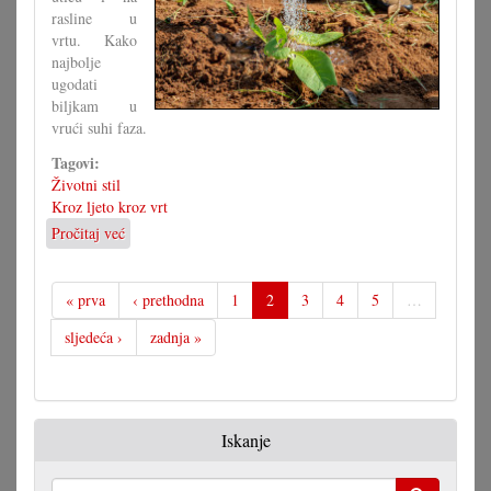
rasline u
vrtu. Kako
najbolje
ugodati
biljkam u
vrući suhi faza.
Tagovi:
Životni stil
Kroz ljeto kroz vrt
Pročitaj već
o
Vrt
pod
vrućinom
« prva
‹ prethodna
1
2
3
4
5
…
sljedeća ›
zadnja »
Iskanje