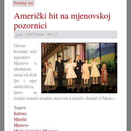
Pročitaj već
o
Dva
Američki hit na mjenovskoj
uspješni
koncerti
pozornici
TOP-
a
pon, 13/07/2026 - 09:12
Glavno
hrvatsko selo
mjuziklov
Mjenovo u
uhodanom
ritmu od dvih
ljet i opet
oduševljava,
ljetos sa
svojim izrazito mladim sastavom u kusiću »Sound of Music«.
Tagovi:
Kultura
Mjuzikl
Mjenovo
Mlada inicijativa Mjenovo