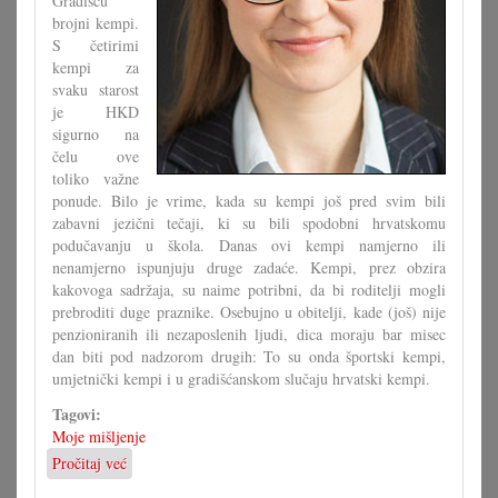
Gradišću
brojni kempi.
S četirimi
kempi za
svaku starost
je HKD
sigurno na
čelu ove
toliko važne
ponude. Bilo je vrime, kada su kempi još pred svim bili
zabavni jezični tečaji, ki su bili spodobni hrvatskomu
podučavanju u škola. Danas ovi kempi namjerno ili
nenamjerno ispunjuju druge zadaće. Kempi, prez obzira
kakovoga sadržaja, su naime potribni, da bi roditelji mogli
prebroditi duge praznike. Osebujno u obitelji, kade (još) nije
penzioniranih ili nezaposlenih ljudi, dica moraju bar misec
dan biti pod nadzorom drugih: To su onda športski kempi,
umjetnički kempi i u gradišćanskom slučaju hrvatski kempi.
Tagovi:
Moje mišljenje
Pročitaj već
o
Hrvatski