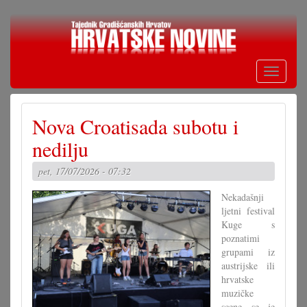
Skoči
na
glavni
sadržaj
Toggle
navigati
Nova Croatisada subotu i
nedilju
pet, 17/07/2026 - 07:32
Nekadašnji
ljetni festival
Kuge s
poznatimi
grupami iz
austrijske ili
hrvatske
muzičke
scene se je