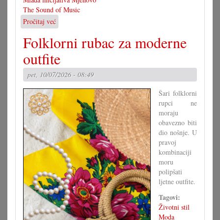
The Sound of Music
Pročitaj već
o
Američki
Folklorni rubac za moderne
hit
na
outfite
mjenovskoj
pozornici
pet, 10/07/2026 - 08:49
Šari folklorni
rupci ne
moraju
obavezno biti
dio nošnje. U
pravoj
kombinaciji
moru
polipšati
ljetne outfite.
Tagovi:
Životni stil
Moda