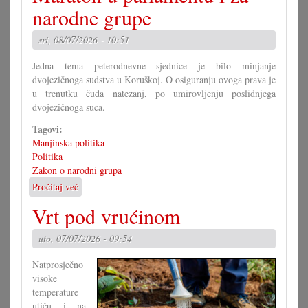
dati
narodne grupe
odgovore
sri, 08/07/2026 - 10:51
Jedna tema peterodnevne sjednice je bilo minjanje
dvojezičnoga sudstva u Koruškoj. O osiguranju ovoga prava je
u trenutku čuda natezanj, po umirovljenju poslidnjega
dvojezičnoga suca.
Tagovi:
Manjinska politika
Politika
Zakon o narodni grupa
Pročitaj već
o
Maraton
Vrt pod vrućinom
u
parlamentu
uto, 07/07/2026 - 09:54
i
za
Natprosječno
narodne
visoke
grupe
temperature
utiču i na