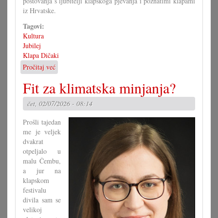
postovanja s ljubitelji klapskoga pjevanja i poznatimi klapami
iz Hrvatske.
Tagovi:
Kultura
Jubilej
Klapa Dičaki
Pročitaj već
o
10
Fit za klimatska minjanja?
ljet
klapske
čet, 02/07/2026 - 08:14
pjesme
u
Prošli tajedan
južnom
me je veljek
Gradišću
dvakrat
otpeljalo u
malu Čembu,
a jur na
klapskom
festivalu
divila sam se
velikoj