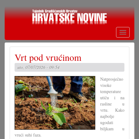
Skoči
na
glavni
sadržaj
Toggle
navigati
Vrt pod vrućinom
uto, 07/07/2026 - 09:54
Natprosječno
visoke
temperature
utiču i na
rasline u
vrtu. Kako
najbolje
ugodati
biljkam u
vrući suhi faza.