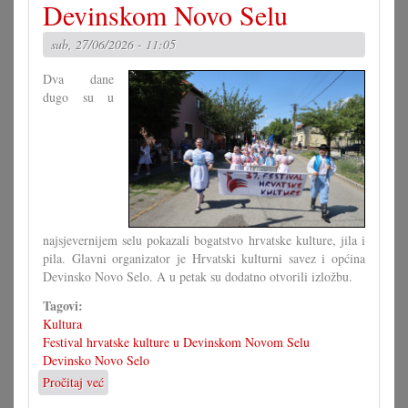
križaljke
Devinskom Novo Selu
za
misec
sub, 27/06/2026 - 11:05
juni
Dva dane
dugo su u
najsjevernijem selu pokazali bogatstvo hrvatske kulture, jila i
pila. Glavni organizator je Hrvatski kulturni savez i općina
Devinsko Novo Selo. A u petak su dodatno otvorili izložbu.
Tagovi:
Kultura
Festival hrvatske kulture u Devinskom Novom Selu
Devinsko Novo Selo
Pročitaj već
o
37.