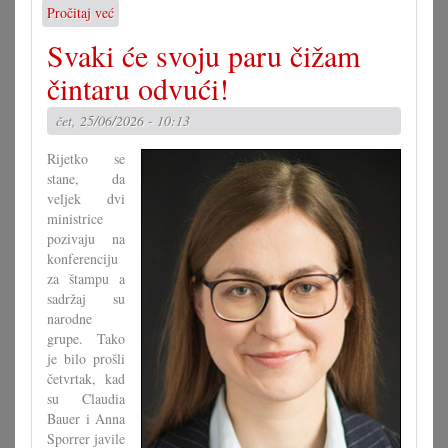
Pročitaj već
o
Prijateljstvo
Svaki će svoju paru čižam
narodov
čintaru odvući!
čet, 25/06/2026 - 10:13
Rijetko se
stane, da
veljek dvi
ministrice
pozivaju na
konferenciju
za štampu a
sadržaj su
narodne
grupe. Tako
je bilo prošli
četvrtak, kad
su Claudia
Bauer i Anna
Sporrer javile