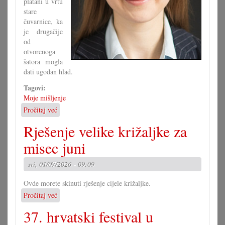
platani u vrtu
stare
čuvarnice, ka
je drugačije
od
otvorenoga
šatora mogla
dati ugodan hlad.
Tagovi:
Moje mišljenje
Pročitaj već
o
Fit
Rješenje velike križaljke za
za
klimatska
misec juni
minjanja?
sri, 01/07/2026 - 09:09
Ovde morete skinuti rješenje cijele križaljke.
Pročitaj već
o
Rješenje
37. hrvatski festival u
velike