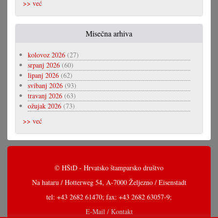
>> već
Misečna arhiva
kolovoz 2026
(27)
srpanj 2026
(60)
lipanj 2026
(62)
svibanj 2026
(93)
travanj 2026
(63)
ožujak 2026
(73)
>> već
© HŠtD - Hrvatsko štamparsko društvo
Na hataru / Hotterweg 54, A-7000 Željezno / Eisenstadt
tel: +43 2682 61470; fax: +43 2682 63057-9;
E-Mail / Kontakt