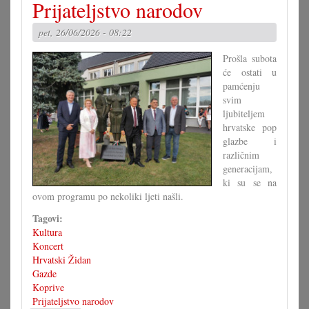
Prijateljstvo narodov
hrvatski
festival
pet, 26/06/2026 - 08:22
u
Devinskom
Prošla subota
Novo
će ostati u
Selu
pamćenju
svim
ljubiteljem
hrvatske pop
glazbe i
različnim
generacijam,
ki su se na
ovom programu po nekoliki ljeti našli.
Tagovi:
Kultura
Koncert
Hrvatski Židan
Gazde
Koprive
Prijateljstvo narodov