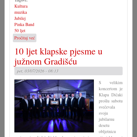
Kultura
muzika
Jubilej
Pinka Band
50 ljet
Pročitaj već
o
50
10 ljet klapske pjesme u
ljet
muzika
južnom Gradišću
za
zabav
pet, 03/07/2026 - 08:13
S velikim
koncertom je
Klapa Dičaki
prošlu subotu
svečevala
svoju
jubilarnu
desetu
obljetnicu