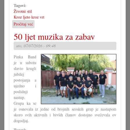
Tagovi:
Životni stil
Kroz ljeto kroz vrt
Pročitaj već
o
Vrt
50 ljet muzika za zabav
pod
vrućinom
uto, 07/07/2026 - 09:48
Pinka Band
je u subotu
slavio krugli
jubilej
postojanja a
ujedno i
poslidnji
nastup.
Grupa ka se
je osnovala iz jedne od brojnih seoskih grup je nastupom
skoro svih aktivnih i bivših članov dostojno svečevala ov
dogodjaj.
Tagovi: