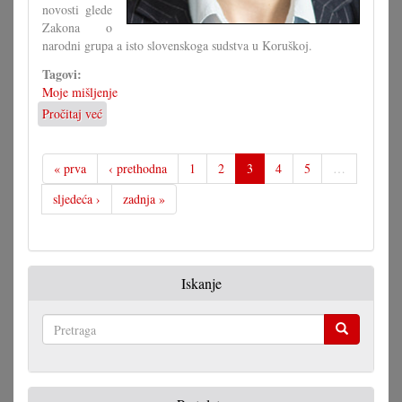
novosti glede
Zakona o
narodni grupa a isto slovenskoga sudstva u Koruškoj.
Tagovi:
Moje mišljenje
Pročitaj već
o
Svaki
će
svoju
« prva
‹ prethodna
1
2
3
4
5
…
paru
sljedeća ›
zadnja »
čižam
čintaru
odvući!
Iskanje
Pretraga