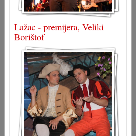
Lažac - premijera, Veliki
Borištof