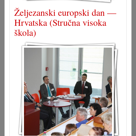
Željezanski europski dan —
Hrvatska (Stručna visoka
škola)