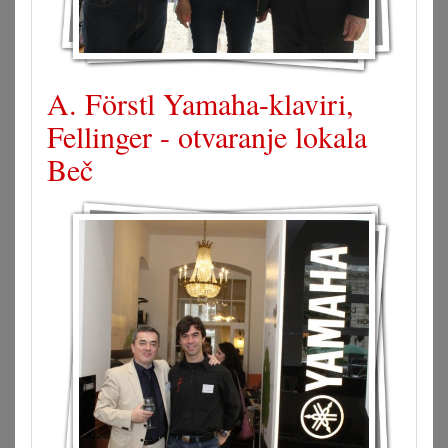
A. Förstl Yamaha-klaviri,
Fellinger - otvaranje lokala
Beč