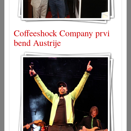
Coffeeshock Company prvi
bend Austrije