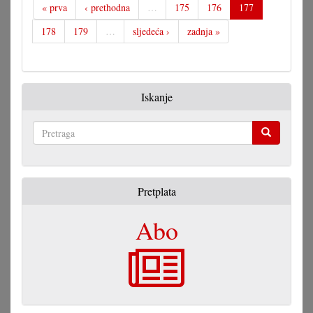
« prva
‹ prethodna
…
175
176
177
178
179
…
sljedeća ›
zadnja »
Iskanje
Pretraga
Pretplata
Abo