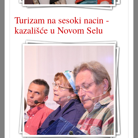
Turizam na sesoki nacin -
kazališće u Novom Selu