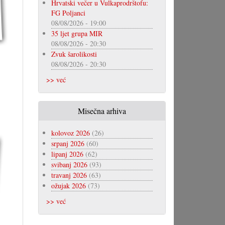
Hrvatski večer u Vulkaprodrštofu:
FG Poljanci
08/08/2026 - 19:00
35 ljet grupa MIR
08/08/2026 - 20:30
Zvuk šarolikosti
08/08/2026 - 20:30
>> već
Misečna arhiva
kolovoz 2026
(26)
srpanj 2026
(60)
lipanj 2026
(62)
svibanj 2026
(93)
travanj 2026
(63)
ožujak 2026
(73)
>> već