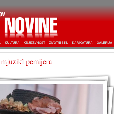
A
KULTURA
KNJIŽEVNOST
ŽIVOTNI STIL
KARIKATURA
GALERIJA
mjuzikl pemijera