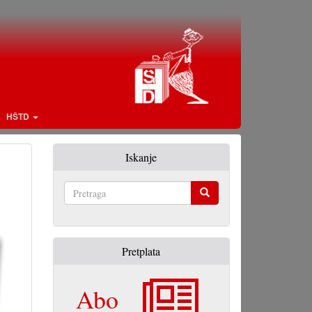
HŠTD
Iskanje
Pretraga
Pretplata
Abo