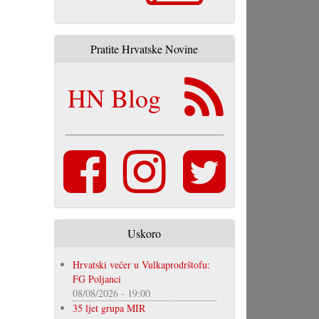
Pratite Hrvatske Novine
HN Blog
Uskoro
Hrvatski večer u Vulkaprodrštofu:
FG Poljanci
08/08/2026 - 19:00
35 ljet grupa MIR