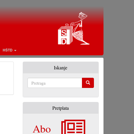
HŠTD
Iskanje
Pretraga
Pretplata
Abo