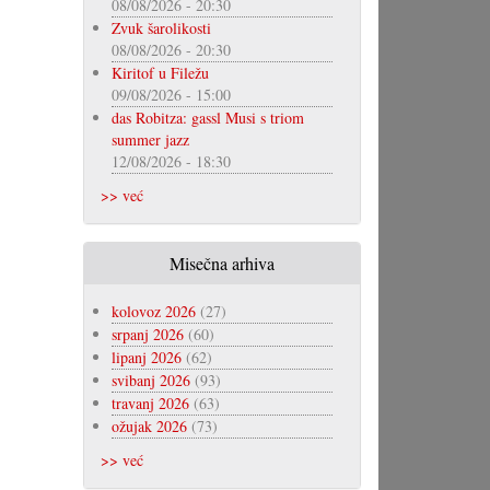
08/08/2026 - 20:30
Zvuk šarolikosti
08/08/2026 - 20:30
Kiritof u Filežu
09/08/2026 - 15:00
das Robitza: gassl Musi s triom
summer jazz
12/08/2026 - 18:30
>> već
Misečna arhiva
kolovoz 2026
(27)
srpanj 2026
(60)
lipanj 2026
(62)
svibanj 2026
(93)
travanj 2026
(63)
ožujak 2026
(73)
>> već