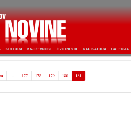
A
KULTURA
KNJIŽEVNOST
ŽIVOTNI STIL
KARIKATURA
GALERIJA
na
…
177
178
179
180
181