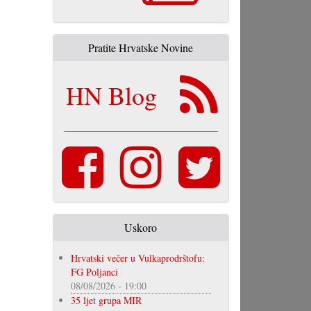
Pratite Hrvatske Novine
HN Blog
Uskoro
Hrvatski večer u Vulkaprodrštofu:
FG Poljanci
08/08/2026 - 19:00
35 ljet grupa MIR