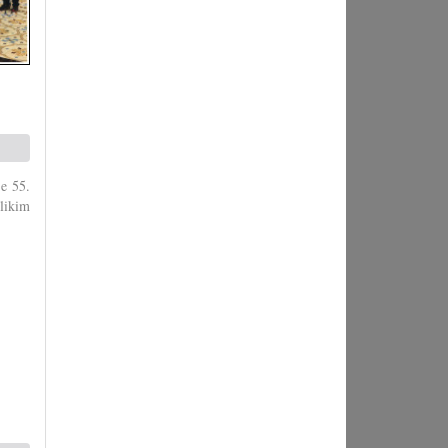
je 55.
olikim