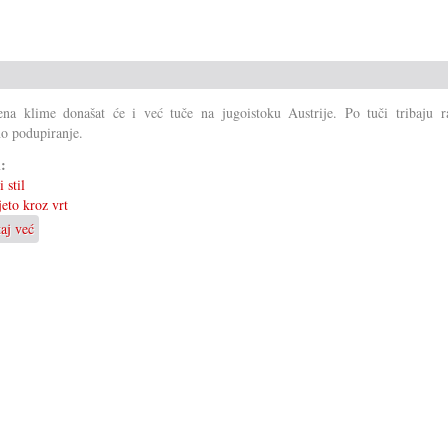
na klime donašat će i već tuče na jugoistoku Austrije. Po tuči tribaju ra
o podupiranje.
i:
 stil
jeto kroz vrt
taj već
o
Kad
tuča
pohara
vrte