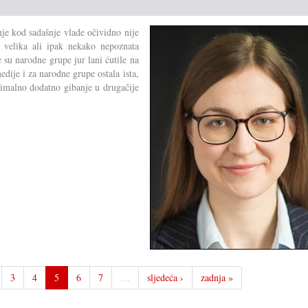
je kod sadašnje vlade očividno nije
i velika ali ipak nekako nepoznata
 su narodne grupe jur lani ćutile na
edije i za narodne grupe ostala ista,
nimalno dodatno gibanje u drugačije
3
4
5
6
7
…
sljedeća ›
zadnja »