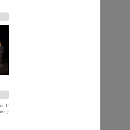
eme. U
tskoj