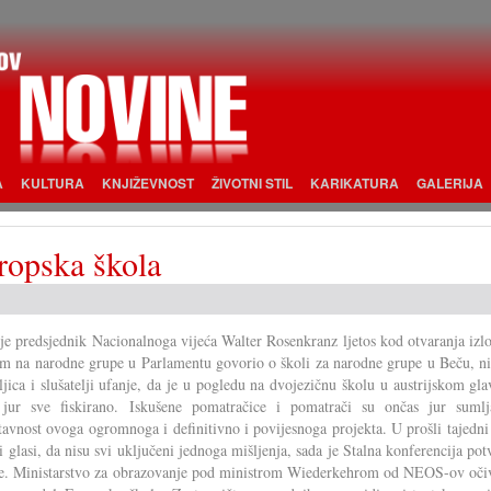
A
KULTURA
KNJIŽEVNOST
ŽIVOTNI STIL
KARIKATURA
GALERIJA
ropska škola
je predsjednik Nacionalnoga vijeća Walter Rosenkranz ljetos kod otvaranja izl
em na narodne grupe u Parlamentu govorio o školi za narodne grupe u Beču, ni
eljica i slušatelji ufanje, da je u pogledu na dvojezičnu školu u austrijskom g
 jur sve fiskirano. Iskušene pomatračice i pomatrači su ončas jur sumlj
tavnost ovoga ogromnoga i definitivno i povijesnoga projekta. U prošli tajedni
li glasi, da nisu svi uključeni jednoga mišljenja, sada je Stalna konferencija pot
se. Ministarstvo za obrazovanje pod ministrom Wiederkehrom od NEOS-ov oči