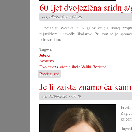
60 ljet dvojezična sridnja
pet, 05/06/2026 - 08:26
U petak su svečevali u Kugi ov krugli jubilej brojn
mjuziklom u izvedbi školarov. Pri tom se je spomen
infrastrukture.
Tagovi:
Jubilej
Školstvo
Dvojezična sridnja škola Veliki Borištof
Pročitaj već
o
60
Je li zaista znamo ča kan
ljet
dvojezična
sri, 03/06/2026 - 09:40
sridnja/glavna
škola
Prošli
VB
Zagreb
zajedni
Tagov