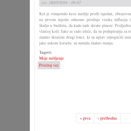
čet, 28/05/2026 - 09:07
obljetnice
Kot je rompotalo kroz medije prošli tajedan, obrazovan
na prvom mjestu odnosno prisiluje visoka inflacija 
škulja u budžetu, da kade-tade skratu pineze. Posljedice
vlašćoj koži. Iako se rado ističe, da su podupiranja za m
znatno skraćeni drugi lonci, ki su uprav omogućili mi
jako uskom korsetu, su nastala znatno manja.
Tagovi:
Moje mišljenje
Pročitaj već
o
Skraćenja
ćedu
bolno
pogoditi
gradišćanskohrvatske
zajednicu
« prva
‹ prethodna
…