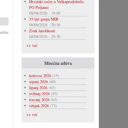
Hrvatski večer u Vulkaprodrštofu:
FG Poljanci
08/08/2026 - 19:00
35 ljet grupa MIR
08/08/2026 - 20:30
Zvuk šarolikosti
sline
08/08/2026 - 20:30
>> već
Misečna arhiva
kolovoz 2026
(15)
srpanj 2026
(60)
lipanj 2026
(62)
svibanj 2026
(93)
travanj 2026
(63)
ožujak 2026
(73)
>> već