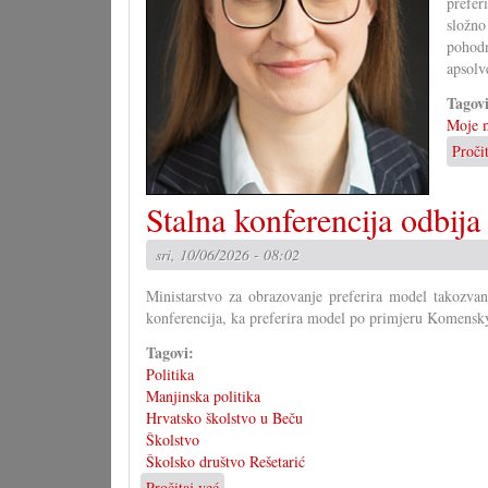
prefer
složno
pohodn
apsolve
Tagov
Moje m
Proči
Stalna konferencija odbij
sri, 10/06/2026 - 08:02
Ministarstvo za obrazovanje preferira model takozva
konferencija, ka preferira model po primjeru Komensky
Tagovi:
Politika
Manjinska politika
Hrvatsko školstvo u Beču
Školstvo
Školsko društvo Rešetarić
Pročitaj već
o