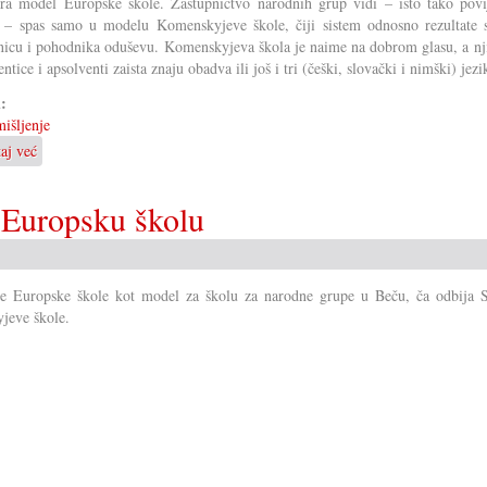
ira model Europske škole. Zastupničtvo narodnih grup vidi – isto tako povi
 – spas samo u modelu Komenskyjeve škole, čiji sistem odnosno rezultate 
icu i pohodnika oduševu. Komenskyjeva škola je naime na dobrom glasu, a nj
ntice i apsolventi zaista znaju obadva ili još i tri (češki, slovački i nimški) jezi
i:
išljenje
taj već
o
Komenskyjeva
škola
a Europsku školu
je
europska
škola
ne Europske škole kot model za školu za narodne grupe u Beču, ča odbija S
jeve škole.