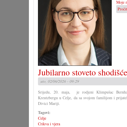
Moje m
Proči
Jubilarno stoveto shodišć
uto, 02/06/2026 - 09:29
Srijedu, 20. maja, je rodjeni Klimpušac Bernha
Kreutzbergu u Celje, da sa svojom familijom i prijatel
Divici Mariji.
Tagovi:
Celje
Crikva i vjera