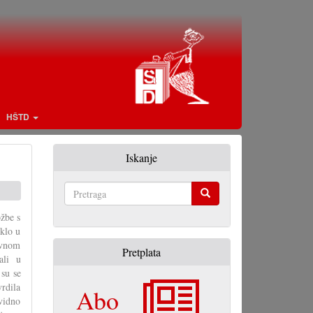
HŠTD
Iskanje
Pretraga
ožbe s
klo u
lavnom
Pretplata
ali u
 su se
vrdila
Abo
vidno