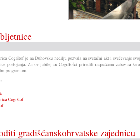
bljetnice
ica Cogrštof je na Duhovsku nedilju pozvala na svetačni akt i svečevanje svo
nice postojanja. Za ov jubilej su Cogrštofci priredili raspušćenu zabav sa šar
nim programom.
i:
a
ica Cogrštof
of
diti gradišćanskohrvatske zajednicu