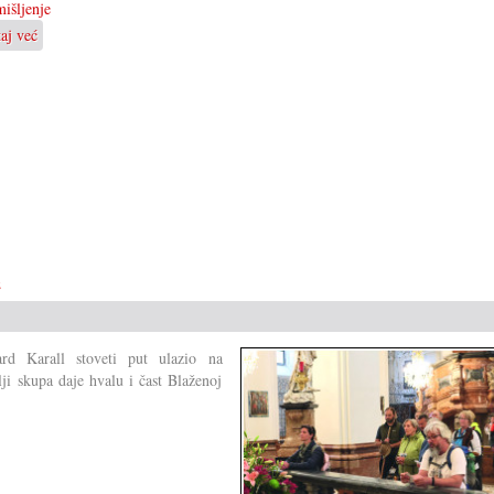
išljenje
taj već
o
Je
li
zaista
znamo
ča
kanimo?
e
rd Karall stoveti put ulazio na
ji skupa daje hvalu i čast Blaženoj