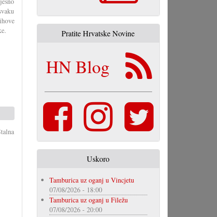
jesno
svaku
ihove
ke.
Pratite Hrvatske Novine
HN Blog
talna
Uskoro
Tamburica uz oganj u Vincjetu
07/08/2026 - 18:00
Tamburica uz oganj u Filežu
07/08/2026 - 20:00