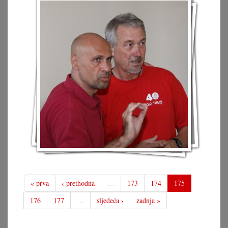
« prva
‹ prethodna
…
173
174
175
176
177
…
sljedeća ›
zadnja »