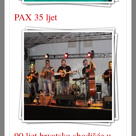
PAX 35 ljet
90 ljet hrvatsko shodišće u