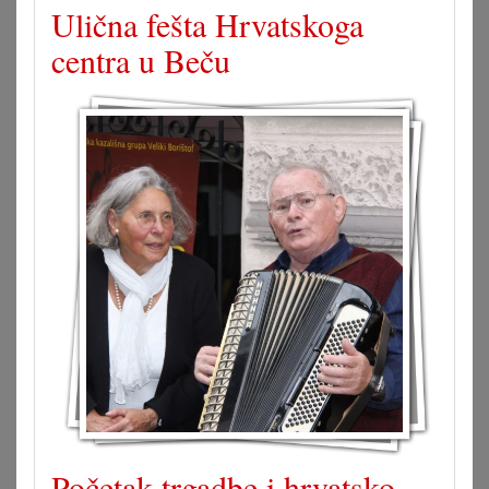
Ulična fešta Hrvatskoga
centra u Beču
Početak trgadbe i hrvatsko-