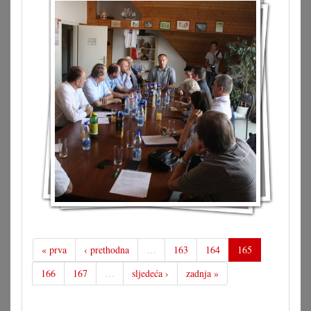
« prva
‹ prethodna
…
163
164
165
166
167
…
sljedeća ›
zadnja »