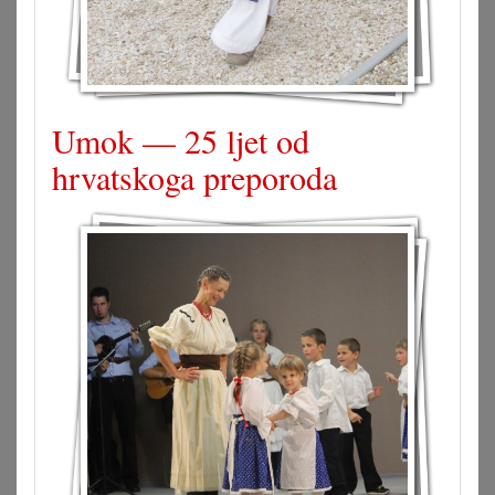
Umok — 25 ljet od
hrvatskoga preporoda