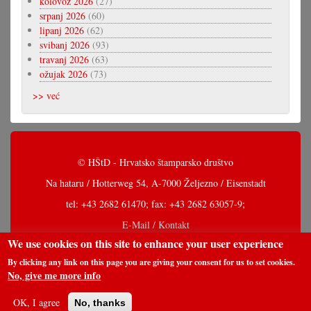
kolovoz 2026
(27)
srpanj 2026
(60)
lipanj 2026
(62)
svibanj 2026
(93)
travanj 2026
(63)
ožujak 2026
(73)
>> već
© HŠtD - Hrvatsko štamparsko društvo
Na hataru / Hotterweg 54, A-7000 Željezno / Eisenstadt
tel: +43 2682 61470; fax: +43 2682 63057-9;
E-Mail / Kontakt
We use cookies on this site to enhance your user experience
By clicking any link on this page you are giving your consent for us to set cookies.
No, give me more info
OK, I agree
No, thanks