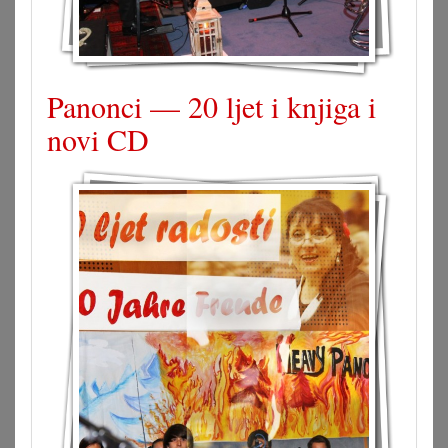
Panonci — 20 ljet i knjiga i
novi CD