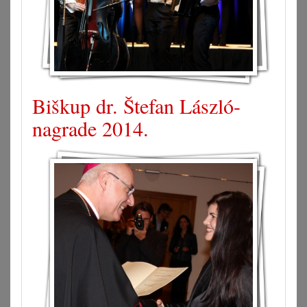
Biškup dr. Štefan László-
nagrade 2014.