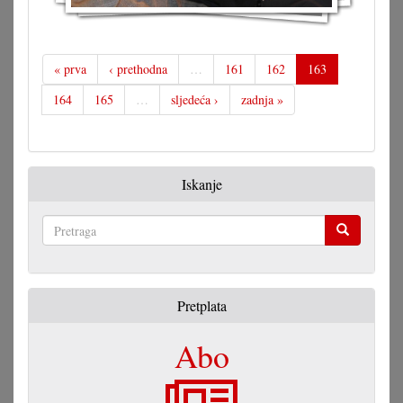
« prva
‹ prethodna
…
161
162
163
164
165
…
sljedeća ›
zadnja »
Iskanje
Pretraga
Pretplata
Abo