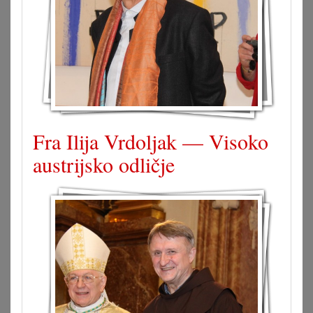
Fra Ilija Vrdoljak — Visoko
austrijsko odličje