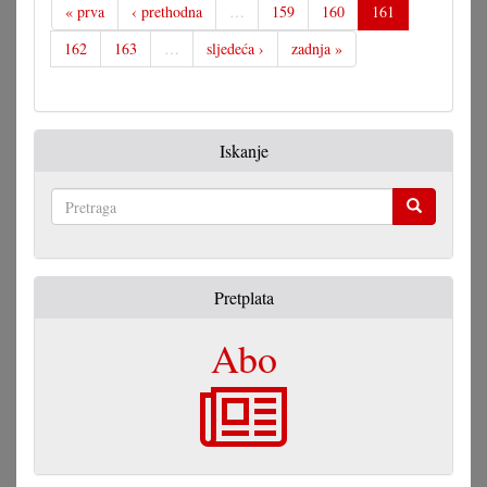
« prva
‹ prethodna
…
159
160
161
162
163
…
sljedeća ›
zadnja »
Iskanje
Pretraga
Pretplata
Abo