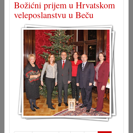
Božićni prijem u Hrvatskom
veleposlanstvu u Beču