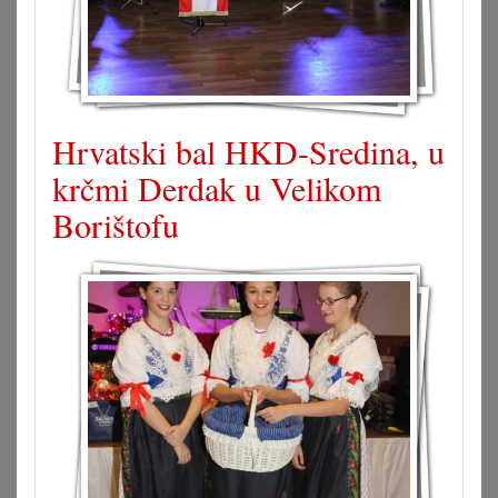
Hrvatski bal HKD-Sredina, u
krčmi Derdak u Velikom
Borištofu