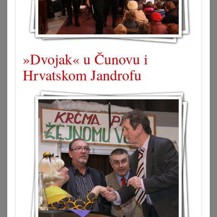
»Dvojak« u Čunovu i
Hrvatskom Jandrofu