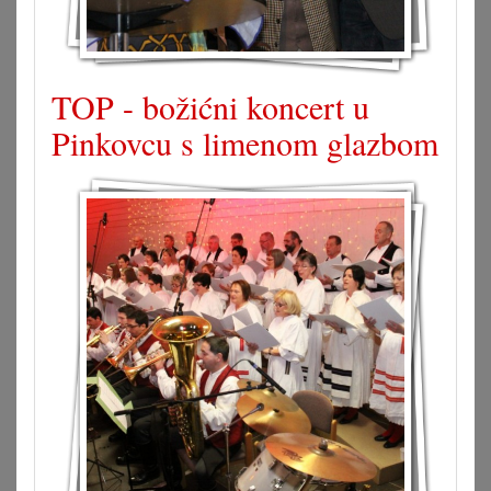
TOP - božićni koncert u
Pinkovcu s limenom glazbom