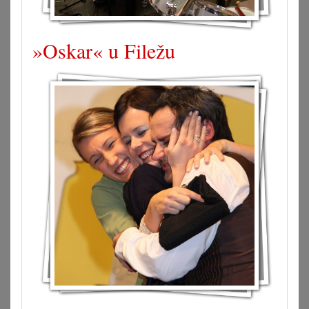
»Oskar« u Filežu