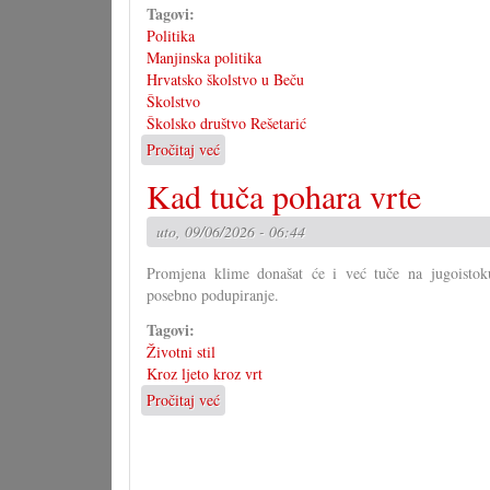
Tagovi:
Politika
Manjinska politika
Hrvatsko školstvo u Beču
Školstvo
Školsko društvo Rešetarić
Pročitaj već
o
Stalna
Kad tuča pohara vrte
konferencija
odbija
uto, 09/06/2026 - 06:44
Europsku
školu
Promjena klime donašat će i već tuče na jugoistoku 
posebno podupiranje.
Tagovi:
Životni stil
Kroz ljeto kroz vrt
Pročitaj već
o
Kad
tuča
pohara
vrte