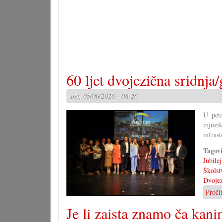
60 ljet dvojezična sridnja
pet, 05/06/2026 - 08:26
U peta
mjuzik
infrast
Tagov
Jubilej
Školst
Dvojez
Proči
Je li zaista znamo ča kan