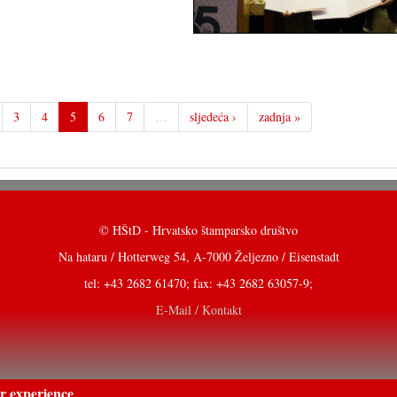
3
4
5
6
7
…
sljedeća ›
zadnja »
© HŠtD - Hrvatsko štamparsko društvo
Na hataru / Hotterweg 54, A-7000 Željezno / Eisenstadt
tel: +43 2682 61470; fax: +43 2682 63057-9;
E-Mail / Kontakt
er experience