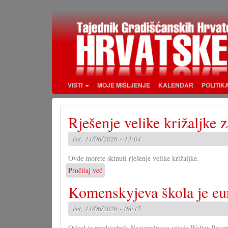
Skoči
na
glavni
sadržaj
VISTI
MOJE MIŠLJENJE
KALENDAR
POLITIK
Rješenje velike križaljke 
čet, 11/06/2026 - 13:04
Ovde morete skinuti rješenje velike križaljke.
Pročitaj već
o
Rješenje
Komenskyjeva škola je eu
velike
križaljke
čet, 11/06/2026 - 08:15
za
misec
Otkad je predsjednik Nacionalnoga vijeća Walter Rosenk