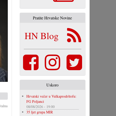
Pratite Hrvatske Novine
HN Blog
Uskoro
Hrvatski večer u Vulkaprodrštofu:
FG Poljanci
talna
08/08/2026 - 19:00
35 ljet grupa MIR