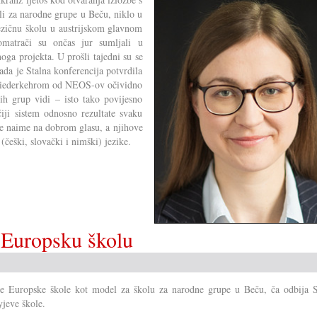
li za narodne grupe u Beču, niklo u
ojezičnu školu u austrijskom glavnom
omatrači su ončas jur sumljali u
oga projekta. U prošli tajedni su se
sada je Stalna konferencija potvrdila
 Wiederkehrom od NEOS-ov očividno
ih grup vidi – isto tako povijesno
ji sistem odnosno rezultate svaku
e naime na dobrom glasu, a njihove
 (češki, slovački i nimški) jezike.
a Europsku školu
ne Europske škole kot model za školu za narodne grupe u Beču, ča odbija S
jeve škole.