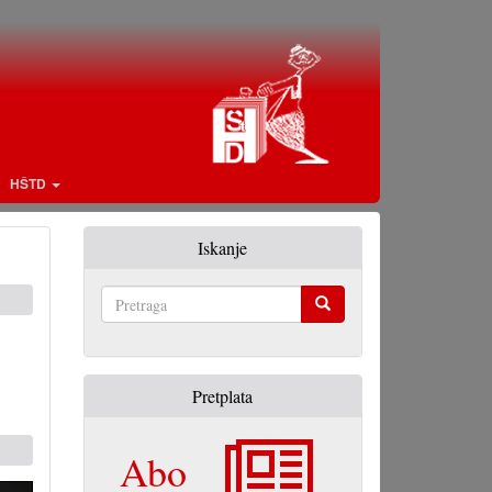
HŠTD
Iskanje
Pretraga
Pretplata
Abo