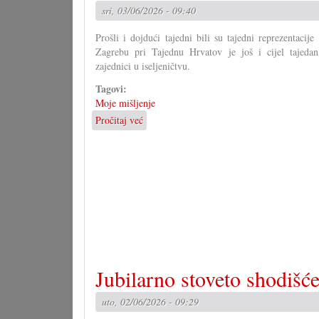
sri, 03/06/2026 - 09:40
Prošli i dojdući tajedni bili su tajedni reprezentacij
Zagrebu pri Tajednu Hrvatov je još i cijel tajeda
zajednici u iseljeničtvu.
Tagovi:
Moje mišljenje
Pročitaj već
o
Je
li
zaista
znamo
ča
kanimo?
Jubilarno stoveto shodišć
uto, 02/06/2026 - 09:29