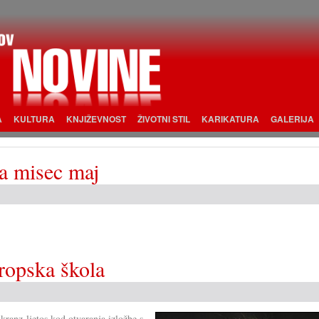
A
KULTURA
KNJIŽEVNOST
ŽIVOTNI STIL
KARIKATURA
GALERIJA
za misec maj
ropska škola
ranz ljetos kod otvaranja izložbe s