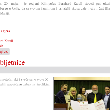
du, 20. maja, je rodjeni Klimpušac Bernhard Karall stoveti put ulaz
bergu u Celje, da sa svojom familijom i prijatelji skupa daje hvalu i čast Bl
 Mariji.
i:
 i vjera
rd Karall
će
taj već
o
Jubilarno
bljetnice
stoveto
shodišće
svetačni akt i svečevanje svoje 55.
redili raspušćenu zabav sa šarolikim