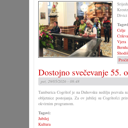
Srije
Kreutz
Divici
Tagov
Celje
Crikva
Vjera
Bernha
Shodiš
Proči
Dostojno svečevanje 55. o
pet, 29/05/2026 - 08:48
Tamburica Cogrštof je na Duhovsku nedilju pozvala na 
obljetnice postojanja. Za ov jubilej su Cogrštofci pri
okvirnim programom.
Tagovi:
Jubilej
Kultura