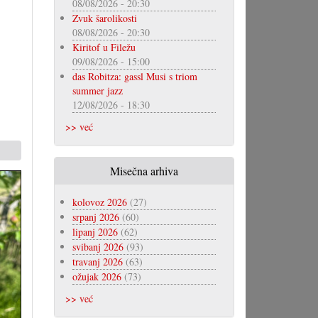
08/08/2026 - 20:30
Zvuk šarolikosti
08/08/2026 - 20:30
Kiritof u Filežu
09/08/2026 - 15:00
das Robitza: gassl Musi s triom
summer jazz
12/08/2026 - 18:30
>> već
Misečna arhiva
kolovoz 2026
(27)
srpanj 2026
(60)
lipanj 2026
(62)
svibanj 2026
(93)
travanj 2026
(63)
ožujak 2026
(73)
>> već