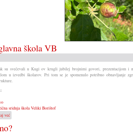
/glavna škola VB
k su svečevali u Kugi ov krugli jubilej brojnimi govori, prezentacijom i 
lom u izvedbi školarov. Pri tom se je spomenulo potribno obnavljanje zgr
rukture.
i:
vo
ična sridnja škola Veliki Borištof
taj već
o
60
imo?
ljet
dvojezična