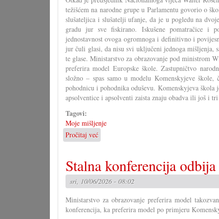
maj
težišćem na narodne grupe u Parlamentu govorio o ško
slušateljica i slušatelji ufanje, da je u pogledu na dv
gradu jur sve fiskirano. Iskušene pomatračice i p
jednostavnost ovoga ogromnoga i definitivno i povijesn
jur čuli glasi, da nisu svi uključeni jednoga mišljenja, 
te glase. Ministarstvo za obrazovanje pod ministrom
preferira model Europske škole. Zastupničtvo narodn
složno – spas samo u modelu Komenskyjeve škole, či
pohodnicu i pohodnika oduševu. Komenskyjeva škola j
apsolventice i apsolventi zaista znaju obadva ili još i tri
Tagovi:
Moje mišljenje
Pročitaj već
o
Komenskyjeva
škola
Stalna konferencija odbij
je
europska
sri, 10/06/2026 - 08:02
škola
Ministarstvo za obrazovanje preferira model takozva
konferencija, ka preferira model po primjeru Komensky