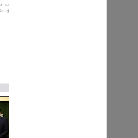
io na
aženoj