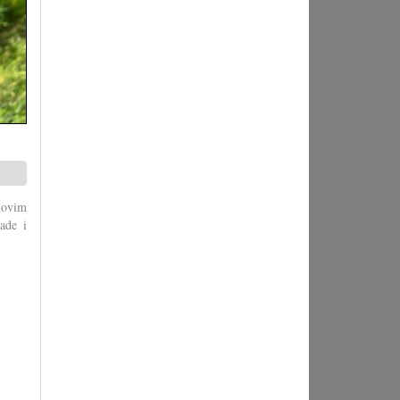
novim
ade i