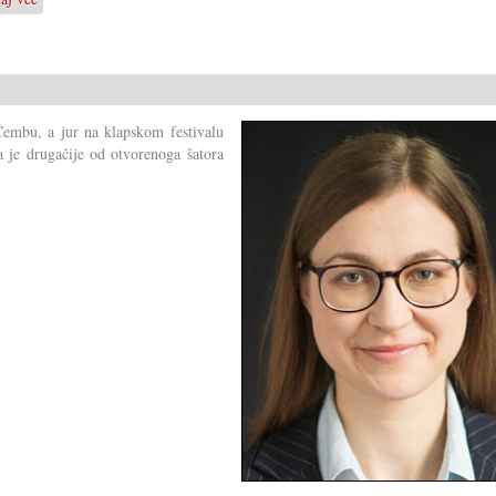
10
ljet
klapske
pjesme
u
 Čembu, a jur na klapskom festivalu
južnom
ka je drugačije od otvorenoga šatora
Gradišću