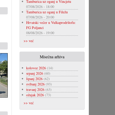
Tamburica uz oganj u Vincjetu
07/08/2026 - 18:00
Tamburica uz oganj u Filežu
07/08/2026 - 20:00
Hrvatski večer u Vulkaprodrštofu:
FG Poljanci
08/08/2026 - 19:00
>> već
Misečna arhiva
kolovoz 2026
(14)
srpanj 2026
(60)
lipanj 2026
(62)
svibanj 2026
(93)
travanj 2026
(63)
ožujak 2026
(73)
>> već