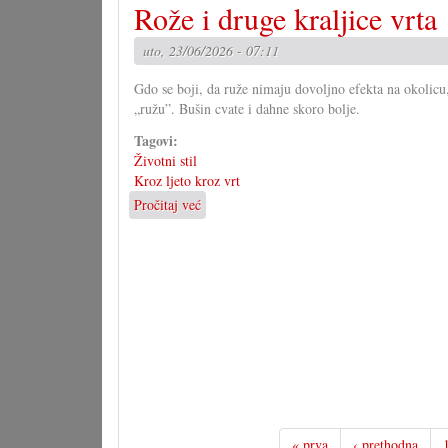
Rože i druge kraljice vrta
grupa
za
uto, 23/06/2026 - 07:11
novi
zakon
Gdo se boji, da ruže nimaju dovoljno efekta na okolicu, 
„ružu”. Bušin cvate i dahne skoro bolje.
Tagovi:
Životni stil
Kroz ljeto kroz vrt
Pročitaj već
o
Rože
i
druge
kraljice
vrta
« prva
‹ prethodna