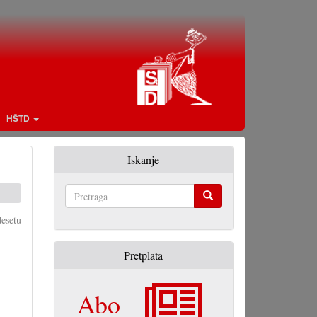
HŠTD
Iskanje
Pretraga
esetu
Pretplata
Abo