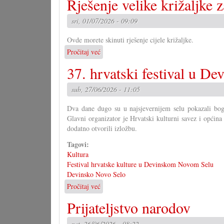
Rješenje velike križaljke 
sri, 01/07/2026 - 09:09
Ovde morete skinuti rješenje cijele križaljke.
Pročitaj već
o
Rješenje
37. hrvatski festival u D
velike
križaljke
sub, 27/06/2026 - 11:05
za
misec
Dva dane dugo su u najsjevernijem selu pokazali bogat
juni
Glavni organizator je Hrvatski kulturni savez i opći
dodatno otvorili izložbu.
Tagovi:
Kultura
Festival hrvatske kulture u Devinskom Novom Selu
Devinsko Novo Selo
Pročitaj već
o
37.
Prijateljstvo narodov
hrvatski
festival
pet, 26/06/2026 - 08:22