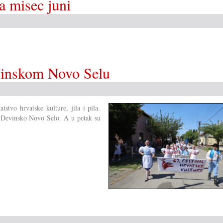
za misec juni
evinskom Novo Selu
stvo hrvatske kulture, jila i pila.
na Devinsko Novo Selo. A u petak su