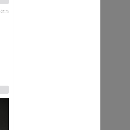
ičnim