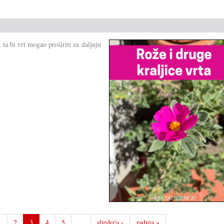
ta bi vrt mogao proširiti za daljnju
1
2
3
4
5
…
sljedeća ›
zadnja »