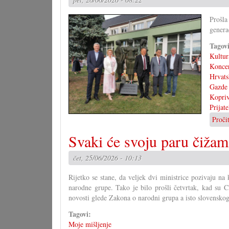
u
Devinskom
Prošla
Novo
genera
Selu
Tagov
Kultur
Konce
Hrvats
Gazde
Kopri
Prijat
Proči
Svaki će svoju paru čižam
čet, 25/06/2026 - 10:13
Rijetko se stane, da veljek dvi ministrice pozivaju na
narodne grupe. Tako je bilo prošli četvrtak, kad su 
novosti glede Zakona o narodni grupa a isto slovensko
Tagovi:
Moje mišljenje