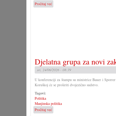
Pročitaj već
o
Svaki
će
svoju
paru
čižam
čintaru
odvući!
Djelatna grupa za novi za
sri, 24/06/2026 - 08:39
U konferenciji za štampu su ministrice Bauer i Sporrer
Koruškoj će se proširiti dvojezično sudstvo.
Tagovi:
Politika
Manjinska politika
Pročitaj već
o
Djelatna