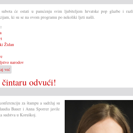
 subota će ostati u pamćenju svim ljubiteljem hrvatske pop glazbe i razl
cijam, ki su se na ovom programu po nekoliki ljeti našli.
i:
a
rt
ki Židan
ve
eljstvo narodov
taj već
o
Prijateljstvo
 čintaru odvući!
narodov
 konferenciju za štampu a sadržaj su
Claudia Bauer i Anna Sporrer javile
ga sudstva u Koruškoj.