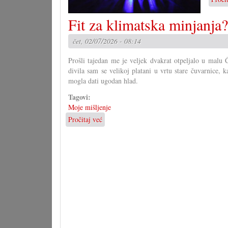
Fit za klimatska minjanja?
čet, 02/07/2026 - 08:14
Prošli tajedan me je veljek dvakrat otpeljalo u malu
divila sam se velikoj platani u vrtu stare čuvarnice, 
mogla dati ugodan hlad.
Tagovi:
Moje mišljenje
Pročitaj već
o
Fit
za
klimatska
minjanja?