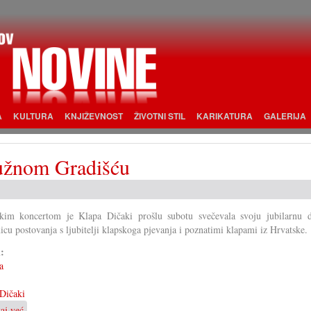
A
KULTURA
KNJIŽEVNOST
ŽIVOTNI STIL
KARIKATURA
GALERIJA
južnom Gradišću
kim koncertom je Klapa Dičaki prošlu subotu svečevala svoju jubilarnu d
nicu postovanja s ljubitelji klapskoga pjevanja i poznatimi klapami iz Hrvatske.
i:
a
Dičaki
taj već
o