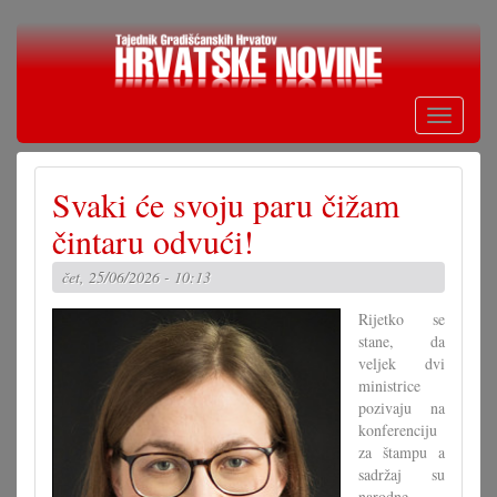
Skoči
na
glavni
sadržaj
Toggle
navigati
Svaki će svoju paru čižam
čintaru odvući!
čet, 25/06/2026 - 10:13
Rijetko se
stane, da
veljek dvi
ministrice
pozivaju na
konferenciju
za štampu a
sadržaj su
narodne