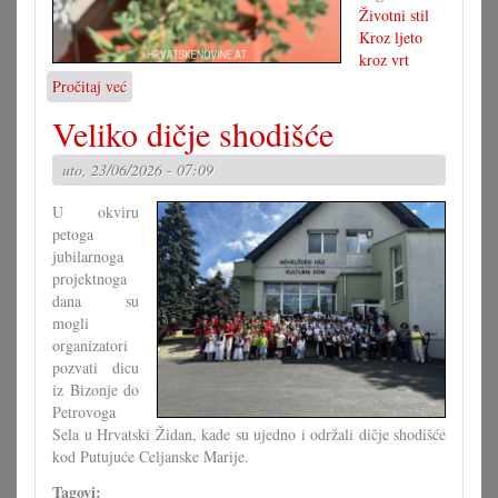
Životni stil
Kroz ljeto
kroz vrt
Pročitaj već
o
Rože
Veliko dičje shodišće
i
druge
uto, 23/06/2026 - 07:09
kraljice
vrta
U okviru
petoga
jubilarnoga
projektnoga
dana su
mogli
organizatori
pozvati dicu
iz Bizonje do
Petrovoga
Sela u Hrvatski Židan, kade su ujedno i održali dičje shodišće
kod Putujuće Celjanske Marije.
Tagovi: