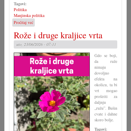
Tagovi:
Politika
Manjinska politika
Pročitaj već
o
Djelatna
Rože i druge kraljice vrta
grupa
za
uto, 23/06/2026 - 07:11
novi
zakon
Gdo se boji,
da ruže
nimaju
dovoljno
efekta na
okolicu, ta bi
vrt mogao
proširiti za
daljnju
„ružu”. Bušin
cvate i dahne
skoro bolje.
Tagovi: