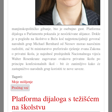
manjinskopolitičko gibanje, bio je osebujno gust. Platforma
dijaloga u Parlamentu pokazala je neočekivane alijance. Dokle
je u pogledu na školstvo u Beču koč najpotencijalniji govorač
narodnih grup Michael Bernhard od Neosov morao nazočnim
razložiti, zač bi ministarstvo preferiralo rješenje zvana Zakona
o privatni škola, je najednoč predsjednik Nacionalnoga vijeća
Walter Rosenkranz zagovarao ovakovu privatnu školu po
principu konfesionalnih škol - bit će zanimljivo kako će
zastupničtvo narodnih grup koristiti te nove saveze.
Tagovi:
Moje mišljenje
Pročitaj već
o
Počinje
Platforma dijaloga s težišćem
nova
era
na školstvu
u