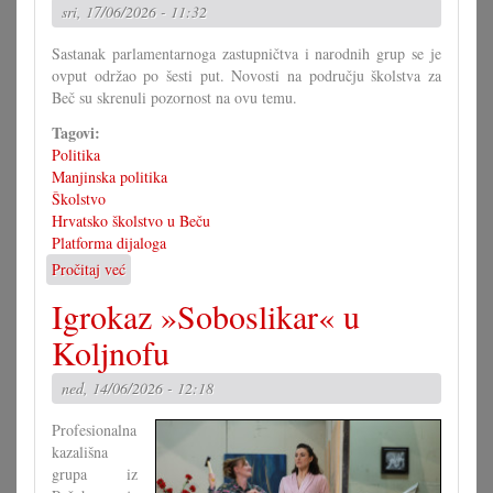
Savjetu!?
sri, 17/06/2026 - 11:32
Sastanak parlamentarnoga zastupničtva i narodnih grup se je
ovput održao po šesti put. Novosti na području školstva za
Beč su skrenuli pozornost na ovu temu.
Tagovi:
Politika
Manjinska politika
Školstvo
Hrvatsko školstvo u Beču
Platforma dijaloga
Pročitaj već
o
Platforma
Igrokaz »Soboslikar« u
dijaloga
s
Koljnofu
težišćem
na
ned, 14/06/2026 - 12:18
školstvu
Profesionalna
kazališna
grupa iz