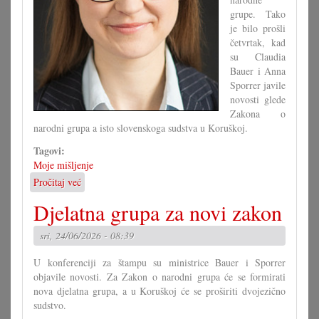
grupe. Tako
je bilo prošli
četvrtak, kad
su Claudia
Bauer i Anna
Sporrer javile
novosti glede
Zakona o
narodni grupa a isto slovenskoga sudstva u Koruškoj.
Tagovi:
Moje mišljenje
Pročitaj već
o
Svaki
Djelatna grupa za novi zakon
će
svoju
sri, 24/06/2026 - 08:39
paru
čižam
U konferenciji za štampu su ministrice Bauer i Sporrer
čintaru
objavile novosti. Za Zakon o narodni grupa će se formirati
odvući!
nova djelatna grupa, a u Koruškoj će se proširiti dvojezično
sudstvo.