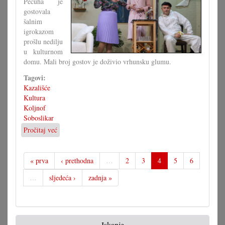
Pečuha je
gostovala
šalnim
igrokazom
prošlu nedilju
u kulturnom
domu. Mali broj gostov je doživio vrhunsku glumu.
Tagovi:
Kazališće
Kultura
Koljnof
Soboslikar
Pročitaj već
o
Igrokaz
»Soboslikar«
u
« prva
‹ prethodna
…
2
3
4
5
6
Koljnofu
…
sljedeća ›
zadnja »
Iskanje