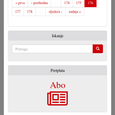
« prva
‹ prethodna
…
174
175
176
177
178
…
sljedeća ›
zadnja »
Iskanje
Pretraga
Pretplata
Abo