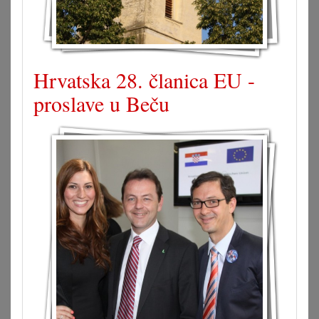
Hrvatska 28. članica EU -
proslave u Beču