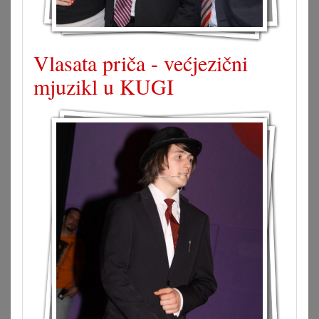
Vlasata priča - većjezični
mjuzikl u KUGI