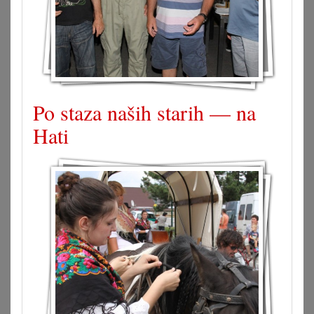
Po staza naših starih — na
Hati