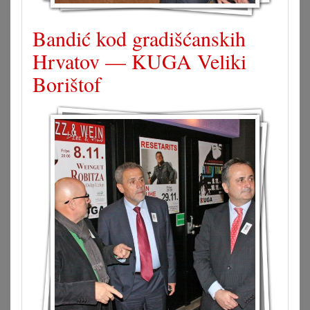
Bandić kod gradišćanskih
Hrvatov — KUGA Veliki
Borištof