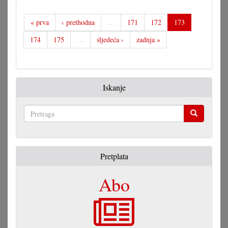
« prva
‹ prethodna
…
171
172
173
174
175
…
sljedeća ›
zadnja »
Iskanje
Pretraga
Pretplata
Abo