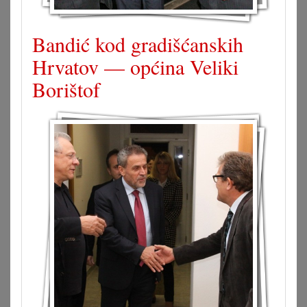
Bandić kod gradišćanskih
Hrvatov — općina Veliki
Borištof