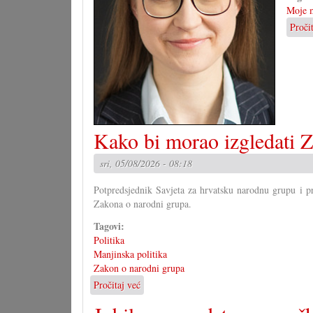
Moje m
Proči
Kako bi morao izgledati Z
sri, 05/08/2026 - 08:18
Potpredsjednik Savjeta za hrvatsku narodnu grupu i p
Zakona o narodni grupa.
Tagovi:
Politika
Manjinska politika
Zakon o narodni grupa
Pročitaj već
o
Kako
bi