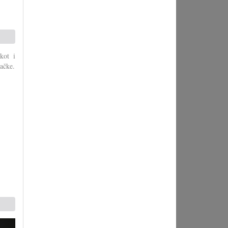
kot i
ačke.