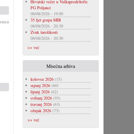
Hrvatski večer u Vulkaprodrštofu:
FG Poljanci
08/08/2026 - 19:00
35 ljet grupa MIR
ornicu
08/08/2026 - 20:30
Zvuk šarolikosti
08/08/2026 - 20:30
>> već
Misečna arhiva
kolovoz 2026
(15)
srpanj 2026
(60)
lipanj 2026
(62)
svibanj 2026
(93)
travanj 2026
(63)
ožujak 2026
(73)
>> već