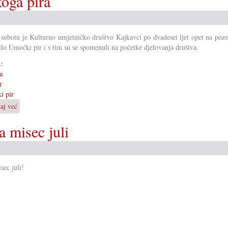
oga pira
 subotu je Kulturno umjetničko društvo Kajkavci po dvadeset ljet opet na poz
ilo Umočki pir i s tim su se spomenuli na početke djelovanja društva.
i:
a
r
i pir
taj već
o
Jubilarna
a misec juli
predstava
umočkoga
pira
sec juli!