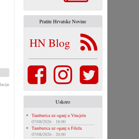
Pratite Hrvatske Novine
HN Blog
acije
Uskoro
Tamburica uz oganj u Vincjetu
07/08/2026 - 18:00
Tamburica uz oganj u Filežu
07/08/2026 - 20:00