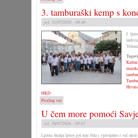
Rješenje
3. tamburaški kemp s kon
velike
križaljke
pet, 31/07/2026 - 08:40
za
misec
I lje
juli
indivi
Vrhuna
Tagov
Kultur
muzik
tambur
Tambu
Hrvats
HKD
Pročitaj već
o
3.
U čem more pomoći Savje
tamburaški
kemp
čet, 30/07/2026 - 09:07
s
koncertom
Ljetna škulja ljetos još nije bila i vjerojatno i već ne
u