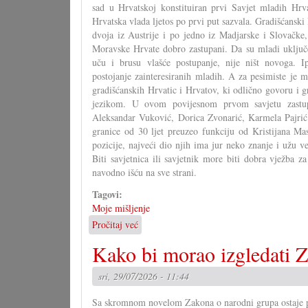
sad u Hrvatskoj konstituiran prvi Savjet mladih Hrva
Pagu
Hrvatska vlada ljetos po prvi put sazvala. Gradišćanski 
dvoja iz Austrije i po jedno iz Madjarske i Slovačke
Moravske Hrvate dobro zastupani. Da su mladi uključe
uču i brusu vlašće postupanje, nije ništ novoga. I
postojanje zainteresiranih mladih. A za pesimiste je m
gradišćanskih Hrvatic i Hrvatov, ki odlično govoru i 
jezikom. U ovom povijesnom prvom savjetu zastupa
Aleksandar Vuković, Dorica Zvonarić, Karmela Pajrić
granice od 30 ljet preuzeo funkciju od Kristijana M
pozicije, najveći dio njih ima jur neko znanje i užu v
Biti savjetnica ili savjetnik more biti dobra vježba z
navodno išću na sve strani.
Tagovi:
Moje mišljenje
Pročitaj već
o
U
Kako bi morao izgledati Z
čem
more
sri, 29/07/2026 - 11:44
pomoći
Savjet
Sa skromnom novelom Zakona o narodni grupa ostaje pit
mladih?