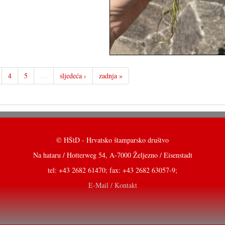
4
5
…
sljedeća ›
zadnja »
© HŠtD - Hrvatsko štamparsko društvo
Na hataru / Hotterweg 54, A-7000 Željezno / Eisenstadt
tel: +43 2682 61470; fax: +43 2682 63057-9;
E-Mail / Kontakt