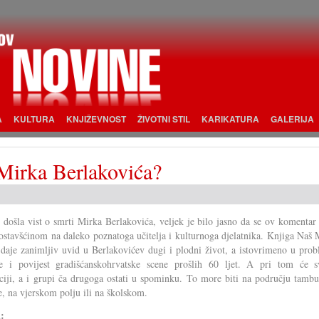
A
KULTURA
KNJIŽEVNOST
ŽIVOTNI STIL
KARIKATURA
GALERIJA
Mirka Berlakovića?
 došla vist o smrti Mirka Berlakovića, veljek je bilo jasno da se ov komenta
 ostavšćinom na daleko poznatoga učitelja i kulturnoga djelatnika. Knjiga Naš
daje zanimljiv uvid u Berlakovićev dugi i plodni život, a istovrimeno u prob
e i povijest gradišćanskohrvatske scene prošlih 60 ljet. A pri tom će s
ciji, a i grupi ča drugoga ostati u spominku. To more biti na području tambu
, na vjerskom polju ili na školskom.
i: