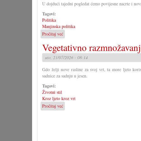
U dojdući tajedni pogledat ćemo povijesne nacrte i nov
Tagovi:
Politika
Manjinska politika
Pročitaj već
o
Kako
Vegetativno razmnožavanj
bi
morao
uto, 21/07/2026 - 08:14
izgledati
Zakon
Gdo želji nove rasline za svoj vrt, ta more ljeto kori
o
sadnice za sadnju u jesen.
narodni
grupa?
Tagovi:
(I)
Životni stil
Kroz ljeto kroz vrt
Pročitaj već
o
Vegetativno
razmnožavanje