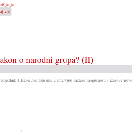
išljenje
taj već
o
Ča
se
moremo
naučiti
od
Mirka
Berlakovića?
akon o narodni grupa? (II)
redsjednik HKD-a Joži Buranić u intervjuu razlaže mogućnosti i izazove novel