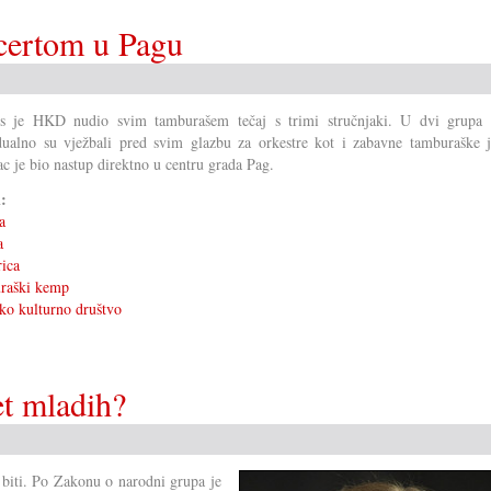
certom u Pagu
tos je HKD nudio svim tamburašem tečaj s trimi stručnjaki. U dvi grupa 
dualno su vježbali pred svim glazbu za orkestre kot i zabavne tamburaške j
c je bio nastup direktno u centru grada Pag.
i:
a
a
ica
raški kemp
ko kulturno društvo
t mladih?
će biti. Po Zakonu o narodni grupa je