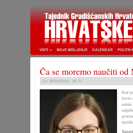
Skoči
na
glavni
sadržaj
VISTI
MOJE MIŠLJENJE
KALENDAR
POLITIK
Ča se moremo naučiti od 
čet, 06/08/2026 - 09:31
Kad je
baviti
naime 
uspjeh
genera
muzike
Tagov