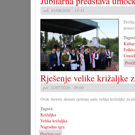
Jubilarna predstava umočk
morao
sub, 01/08/2026 - 13:31
izgledati
Zakon
Prošlu
o
postav
narodni
grupa?
Tagov
(II)
Kultur
Folklo
Umočk
Proči
Rješenje velike križaljke z
pet, 31/07/2026 - 09:00
Ovde morete skinuti rješenje naše velike križaljke za mi
Tagovi:
Križaljka
Velika križaljka
Nagradna igra
Pročitaj već
o