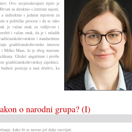
tov. Ovo savjetodavajuće tijelo je
Hrvati su direktno s četirimi mjesti,
, a indirektno s jednim mjestom za
ni u političke procese i da se tako
pak je važan znak za vidljivost i
orebit i važan znak, da je i mladih
gradišćanskohrvatskim i standardnim
ju gradišćanskohrvatske interese
 i Miško Maas, ki je zbog starosne
aschkana. Gledeć angažman i prošle
ezu gradišćanskohrvatskoj zajednici.
a buduće pozicije u nasi društvi, ka
akon o narodni grupa? (I)
anje, kako bi se morao još dalje razvijati.