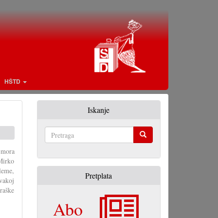
HŠTD
Iskanje
Pretraga
r mora
 Mirko
leme,
Pretplata
vakoj
raške
Abo